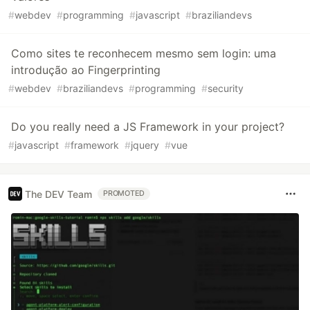
#
webdev
#
programming
#
javascript
#
braziliandevs
Como sites te reconhecem mesmo sem login: uma
introdução ao Fingerprinting
#
webdev
#
braziliandevs
#
programming
#
security
Do you really need a JS Framework in your project?
#
javascript
#
framework
#
jquery
#
vue
The DEV Team
PROMOTED