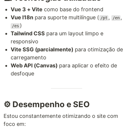
Vue 3 + Vite
como base do frontend
Vue I18n
para suporte multilíngue (
,
,
/pt
/en
)
/es
Tailwind CSS
para um layout limpo e
responsivo
Vite SSG (parcialmente)
para otimização de
carregamento
Web API (Canvas)
para aplicar o efeito de
desfoque
⚙️ Desempenho e SEO
Estou constantemente otimizando o site com
foco em: