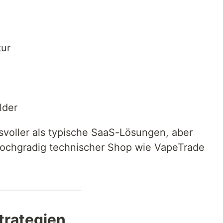
tur
lder
voller als typische SaaS-Lösungen, aber
in hochgradig technischer Shop wie VapeTrade
trategien