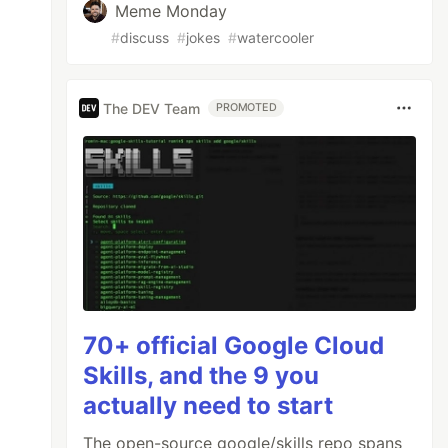
Meme Monday
#
discuss
#
jokes
#
watercooler
The DEV Team
PROMOTED
70+ official Google Cloud
Skills, and the 9 you
actually need to start
The open-source google/skills repo spans