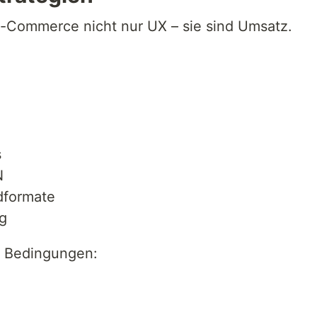
E-Commerce nicht nur UX – sie sind Umsatz.
s
N
dformate
g
n Bedingungen: