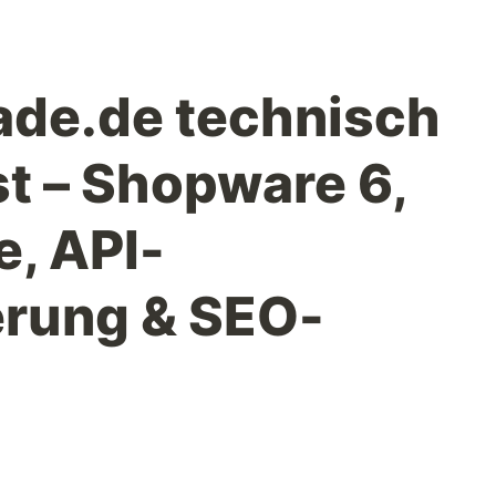
ade.de technisch
st – Shopware 6,
, API-
erung & SEO-