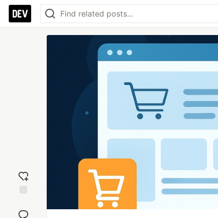
Add
reaction