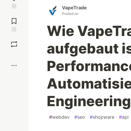
VapeTrade
Jump to
Posted on
Comments
Wie VapeTr
Save
aufgebaut i
Boost
Performance
Automatisi
Engineering
#
webdev
#
seo
#
shopware
#
api