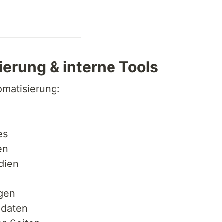
ierung & interne Tools
omatisierung:
es
en
dien
ngen
adaten