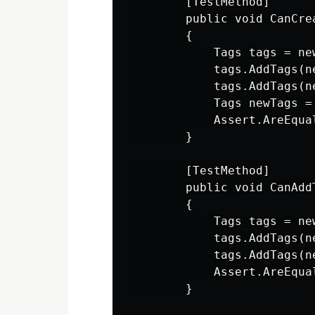
        [TestMethod]

        public void CanCrea
        {

            Tags tags = new
            tags.AddTags(n
            tags.AddTags(n
            Tags newTags = 
            Assert.AreEqua
        }

        [TestMethod]

        public void CanAddT
        {

            Tags tags = new
            tags.AddTags(n
            tags.AddTags(n
            Assert.AreEqua
        }
