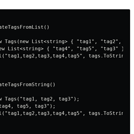
teTagsFromList()

w Tags(new List<string> { "tag1", "tag2", "tag
ew List<string> { "tag4", "tag5", "tag3" });

l("tag1,tag2,tag3,tag4,tag5", tags.ToString())
ateTagsFromString()

w Tags("tag1, tag2, tag3");

tag4, tag5, tag3");

l("tag1,tag2,tag3,tag4,tag5", tags.ToString())