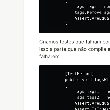
        {

            Tags tags = ne
            tags.RemoveTag
            Assert.AreEqua
Criamos testes que falham co
isso a parte que não compila 
falharem:
        [TestMethod]

        public void TagsWi
        {

            Tags tags1 = n
            Tags tags2 = n
            Assert.AreEqual
            Assert.IsTrue(