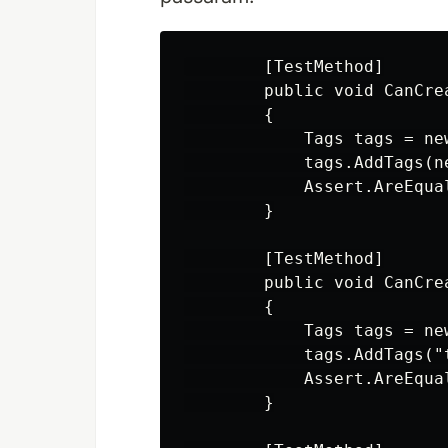
        [TestMethod]

        public void CanCrea
        {

            Tags tags = ne
            tags.AddTags(n
            Assert.AreEqua
        }

        [TestMethod]

        public void CanCre
        {

            Tags tags = ne
            tags.AddTags("
            Assert.AreEqua
        }
