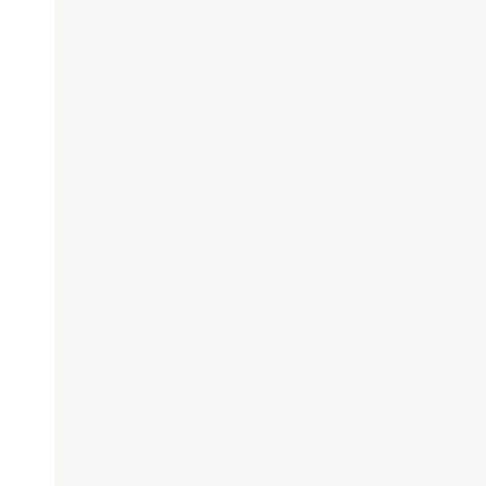
;

;
