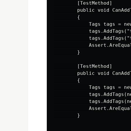
        [TestMethod]

        public void CanAddT
        {

            Tags tags = new
            tags.AddTags("
            tags.AddTags("
            Assert.AreEqua
        }

        [TestMethod]

        public void CanAddT
        {

            Tags tags = new
            tags.AddTags(n
            tags.AddTags(n
            Assert.AreEqua
        }
