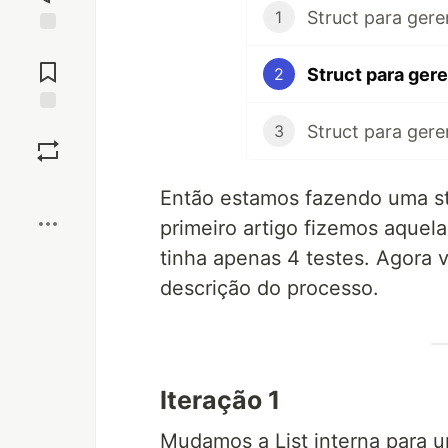
Struct para gere
1
Jump to
Comments
Struct para gere
2
Save
Struct para gere
3
Boost
Então estamos fazendo uma st
primeiro artigo fizemos aquela
tinha apenas 4 testes. Agora 
descrição do processo.
Iteração 1
Mudamos a List interna para 