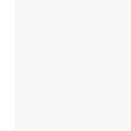
());

;
