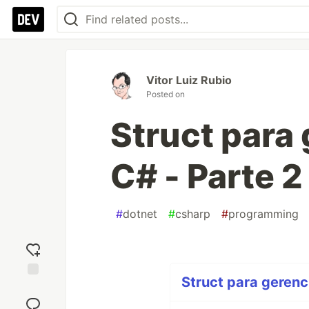
Vitor Luiz Rubio
Posted on
Struct para
C# - Parte 2
#
dotnet
#
csharp
#
programming
Struct para gerenc
Add
reaction