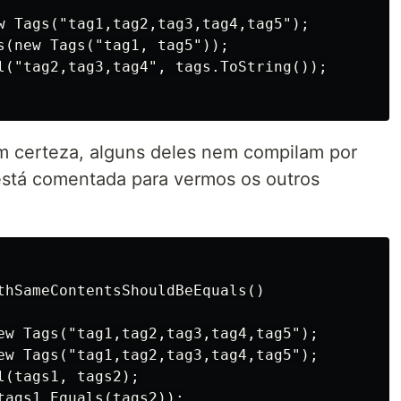
w Tags("tag1,tag2,tag3,tag4,tag5");

s(new Tags("tag1, tag5"));

l("tag2,tag3,tag4", tags.ToString());

m certeza, alguns deles nem compilam por
está comentada para vermos os outros
thSameContentsShouldBeEquals()

ew Tags("tag1,tag2,tag3,tag4,tag5");

ew Tags("tag1,tag2,tag3,tag4,tag5");

(tags1, tags2);

tags1.Equals(tags2));
