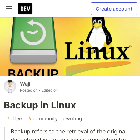
Create account
Waji
Posted on
• Edited on
Backup in Linux
#
offers
#
community
#
writing
Backup refers to the retrieval of the original
data stored in the system in preparation for