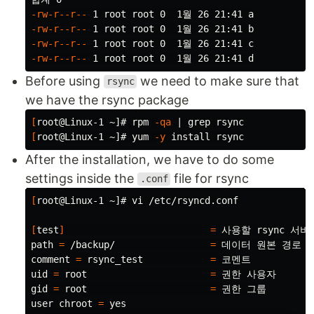
-rw-r--r--
-rw-r--r--
-rw-r--r--
-rw-r--r--
Before using
we need to make sure that
rsync
we have the rsync package
[
root@Linux-1 ~]# rpm 
-qa
 | 
grep 
[
root@Linux-1 ~]# yum 
-y
install 
After the installation, we have to do some
settings inside the
file for rsync
.conf
[
root@Linux-1 ~]# vi /etc/rsyncd.conf

[
test
]
=
 사용할 rsync 서비
path 
=
 /backup/                 
=
 데이터 원본 경로

comment 
=
 rsync_test            
=
 코멘트

uid 
=
 root                      
=
 권한 사용자

gid 
=
 root                      
=
 권한 그룹

user 
chroot
=
yes
