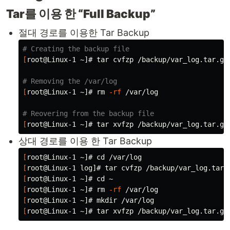
Tar를 이용 한 “Full Backup”
절대 경로를 이용한 Tar Backup
# Creating the backup file
[
root@Linux-1 ~]# 
tar 
cvfzp /backup/var_log.tar.gz
# Removing the /var/log
[
root@Linux-1 ~]# 
rm
-rf
 /var/log

# Reovering from the backup file
[
root@Linux-1 ~]# 
tar 
xvfzp /backup/var_log.tar.gz
상대 경로를 이용 한 Tar Backup
[
root@Linux-1 ~]# 
cd
[
root@Linux-1 log]# 
tar 
cvfzp /backup/var_log.tar.
[
root@Linux-1 ~]# 
cd
[
root@Linux-1 ~]# 
rm
-rf
[
root@Linux-1 ~]# 
mkdir
[
root@Linux-1 ~]# 
tar 
xvfzp /backup/var_log.tar.gz