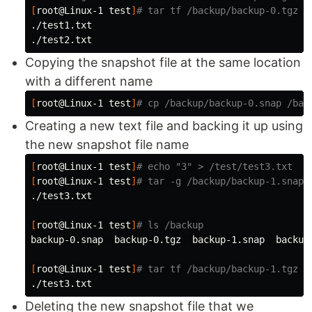
[
root@Linux-1 
test
]
# tar tf /backup/backup-0.tgz
./test1.txt

Copying the snapshot file at the same location
with a different name
[
root@Linux-1 
test
]
# cp /backup/backup-0.snap /bac
Creating a new text file and backing it up using
the new snapshot file name
[
root@Linux-1 
test
]
# echo "3" > /test/test3.txt
[
root@Linux-1 
test
]
# tar -g /backup/backup-1.snap 
./test3.txt

[
root@Linux-1 
test
]
# ls /backup
backup-0.snap  backup-0.tgz  backup-1.snap  backup-
[
root@Linux-1 
test
]
# tar tf /backup/backup-1.tgz
Deleting the new snapshot file that we