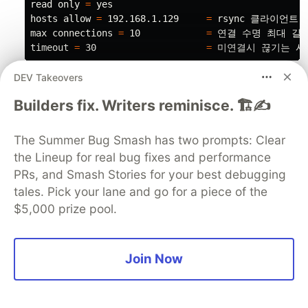
read 
only 
=
hosts allow 
=
 192.168.1.129     
=
 rsync 클라이언트 I
max connections 
=
 10            
=
timeout
=
 30                    
=
Restarting and enabling the daemon for rsync
DEV Takeovers
after the conf file setting
Builders fix. Writers reminisce. 🏗️✍️
[
[
root@Linux-1 ~]# systemctl 
enable 
The Summer Bug Smash has two prompts: Clear
From Linux-2, we need to prepare an empty
the Lineup for real bug fixes and performance
directory
PRs, and Smash Stories for your best debugging
➜  ~ 
mkdir
 /backup                                
tales. Pick your lane and go for a piece of the
➜  ~ 
ls
-l
 /backup

$5,000 prize pool.
Backing up all the files inside Linux-1 directory
to Linux-2 directory
Join Now
[
root@Linux-1 ~]# rsync 
-avzh
 /backup root@192.168.
root@192.168.1.129
's password: 

sending incremental file list
