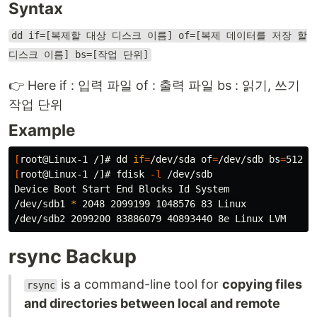
Syntax
dd if=[복제할 대상 디스크 이름] of=[복제 데이터를 저장 할
디스크 이름] bs=[작업 단위]
👉 Here if : 입력 파일 of : 출력 파일 bs : 읽기, 쓰기
작업 단위
Example
[
root@Linux-1 /]# 
dd 
if
=
/dev/sda 
of
=
/dev/sdb 
bs
=
[
root@Linux-1 /]# fdisk 
-l
 /dev/sdb

Device Boot Start End Blocks Id System

/dev/sdb1 
*
 2048 2099199 1048576 83 Linux

rsync Backup
is a command-line tool for
copying files
rsync
and directories between local and remote