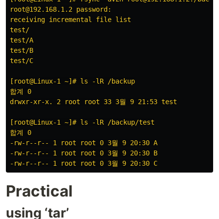
root@192.168.1.2 password:

receiving incremental file list

test/

test/A

test/B

test/C

[root@Linux-1 ~]# ls -lR /backup

합계 0

drwxr-xr-x. 2 root root 33 3월 9 21:53 test

[root@Linux-1 ~]# ls -lR /backup/test

합계 0

-rw-r--r-- 1 root root 0 3월 9 20:30 A

-rw-r--r-- 1 root root 0 3월 9 20:30 B

Practical
using ‘tar’