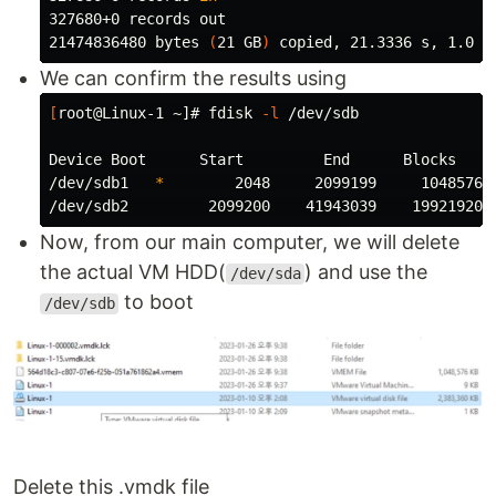
327680+0 records out

21474836480 bytes 
(
21 GB
)
We can confirm the results using
[
root@Linux-1 ~]# fdisk 
-l
 /dev/sdb

Device Boot      Start         End      Blocks   Id
/dev/sdb1   
*
        2048     2099199     1048576  
Now, from our main computer, we will delete
the actual VM HDD(
) and use the
/dev/sda
to boot
/dev/sdb
Delete this .vmdk file