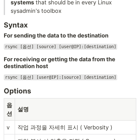
systems
that should be in every Linux
sysadmin's toolbox
Syntax
For sending the data to the destination
rsync [옵션] [source] [user@IP]:[destination]
For receiving or getting the data from the
destination host
rsync [옵션] [user@IP]:[source] [destination]
Options
옵
설명
션
v
작업 과정을 자세히 표시 ( Verbosity )