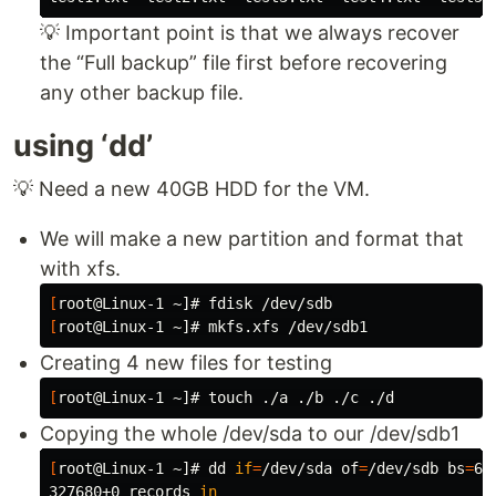
💡 Important point is that we always recover
the “Full backup” file first before recovering
any other backup file.
using ‘dd’
💡 Need a new 40GB HDD for the VM.
We will make a new partition and format that
with xfs.
[
[
Creating 4 new files for testing
[
root@Linux-1 ~]# 
touch
Copying the whole /dev/sda to our /dev/sdb1
[
root@Linux-1 ~]# 
dd 
if
=
/dev/sda 
of
=
/dev/sdb 
bs
=
64k
327680+0 records 