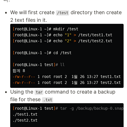
We will first create
directory then create
/test
2 text files in it.
[
root@Linux-1 ~]# 
mkdir
[
root@Linux-1 ~]# 
echo
"1"
>
[
root@Linux-1 ~]# 
echo
"2"
>
 /test/test2.txt

[
root@Linux-1 ~]# 
cd
 /test

[
root@Linux-1 
test
]
# ll
-rw-r--r--
-rw-r--r--
Using the
command to create a backup
tar
file for these
.txt
[
root@Linux-1 
test
]
# tar -g /backup/backup-0.snap 
./test1.txt

./test2.txt
