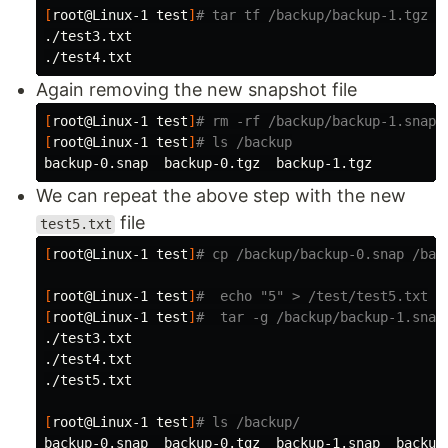
[
root@Linux-1 
test
]
# tar tf /backup/backup-1.tgz 
./test3.txt

Again removing the new snapshot file
[
root@Linux-1 
test
]
# rm -rf /backup/backup-1.snap
[
root@Linux-1 
test
]
# ls /backup
We can repeat the above step with the new
file
test5.txt
[
root@Linux-1 
test
]
# cp /backup/backup-0.snap /bac
[
root@Linux-1 
test
]
#  echo "5" > /test/test5.txt
[
root@Linux-1 
test
]
#  tar -g /backup/backup-1.snap
./test3.txt

./test4.txt

./test5.txt

[
root@Linux-1 
test
]
# ls /backup/
backup-0.snap  backup-0.tgz  backup-1.snap  backup-