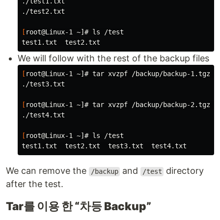
./test1.txt

./test2.txt

[
root@Linux-1 ~]# 
ls
 /test

We will follow with the rest of the backup files
[
root@Linux-1 ~]# 
tar 
xvzpf /backup/backup-1.tgz 
-
./test3.txt

[
root@Linux-1 ~]# 
tar 
xvzpf /backup/backup-2.tgz 
-
./test4.txt

[
root@Linux-1 ~]# 
ls
 /test

We can remove the
and
directory
/backup
/test
after the test.
Tar를 이용 한 “차등 Backup”