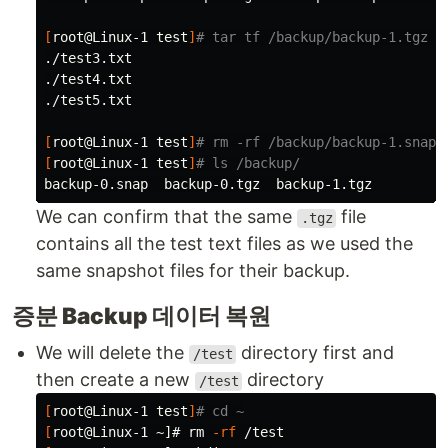
[
root@Linux-1 
test
]
# tar tf /backup/backup-1.tgz 
./test3.txt

./test4.txt

./test5.txt

[
root@Linux-1 
test
]
# rm -rf /backup/backup-1.snap 
[
root@Linux-1 
test
]
# ls /backup/
We can confirm that the same
file
.tgz
contains all the test text files as we used the
same snapshot files for their backup.
증분 Backup 데이터 복원
We will delete the
directory first and
/test
then create a new
directory
/test
[
root@Linux-1 
test
]
# cd ~
[
root@Linux-1 ~]# 
rm
-rf