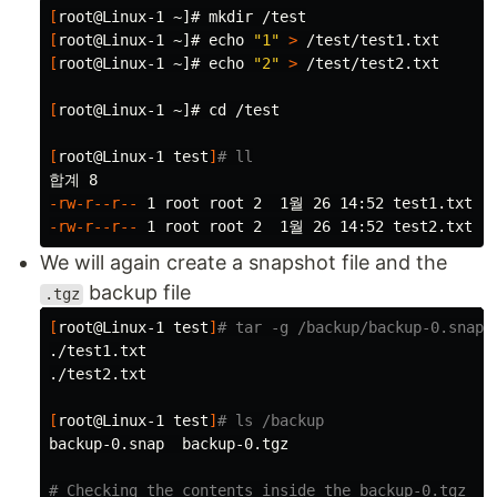
[
root@Linux-1 ~]# 
mkdir
[
root@Linux-1 ~]# 
echo
"1"
>
[
root@Linux-1 ~]# 
echo
"2"
>
 /test/test2.txt

[
root@Linux-1 ~]# 
cd
 /test

[
root@Linux-1 
test
]
# ll
-rw-r--r--
-rw-r--r--
We will again create a snapshot file and the
backup file
.tgz
[
root@Linux-1 
test
]
# tar -g /backup/backup-0.snap 
./test1.txt

./test2.txt

[
root@Linux-1 
test
]
# ls /backup
backup-0.snap  backup-0.tgz

# Checking the contents inside the backup-0.tgz