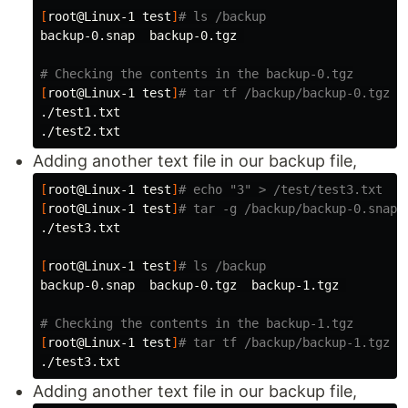
[
root@Linux-1 
test
]
# ls /backup
backup-0.snap  backup-0.tgz 

# Checking the contents in the backup-0.tgz
[
root@Linux-1 
test
]
# tar tf /backup/backup-0.tgz
./test1.txt

Adding another text file in our backup file,
[
root@Linux-1 
test
]
# echo "3" > /test/test3.txt
[
root@Linux-1 
test
]
# tar -g /backup/backup-0.snap 
./test3.txt

[
root@Linux-1 
test
]
# ls /backup
backup-0.snap  backup-0.tgz  backup-1.tgz 

# Checking the contents in the backup-1.tgz
[
root@Linux-1 
test
]
# tar tf /backup/backup-1.tgz
Adding another text file in our backup file,