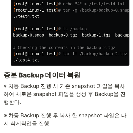
[
root@Linux-1 
test
]
# echo "4" > /test/test4.txt
[
root@Linux-1 
test
]
# tar -g /backup/backup-0.snap 
./test4.txt

[
root@Linux-1 
test
]
# ls /backup
backup-0.snap  backup-0.tgz  backup-1.tgz  backup-2
# Checking the contents in the backup-2.tgz
[
root@Linux-1 
test
]
# tar tf /backup/backup-2.tgz 
증분 Backup 데이터 복원
※ 차등 Backup 진행 시 기존 snapshot 파일을 복사
하여 새로운 snapshot 파일을 생성 후 Backup을 진
행한다.
※ 차등 Backup 진행 후 복사 한 snapshot 파일은 다
시 삭제작업을 진행