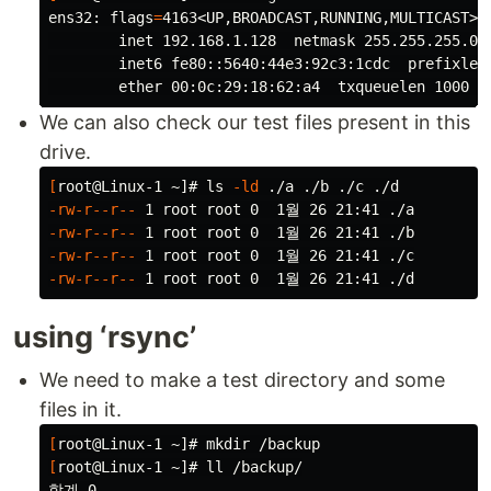
ens32: 
flags
=
4163<UP,BROADCAST,RUNNING,MULTICAST>  
        inet 192.168.1.128  netmask 255.255.255.0  
        inet6 fe80::5640:44e3:92c3:1cdc  prefixlen
        ether 00:0c:29:18:62:a4  txqueuelen 1000  
We can also check our test files present in this
drive.
[
root@Linux-1 ~]# 
ls
-ld
-rw-r--r--
-rw-r--r--
-rw-r--r--
-rw-r--r--
using ‘rsync’
We need to make a test directory and some
files in it.
[
root@Linux-1 ~]# 
mkdir
[
root@Linux-1 ~]# ll /backup/
