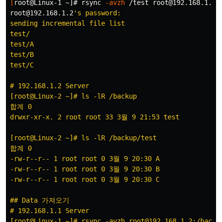
[
root@Linux-1 ~]# rsync 
-avzh
 /test root@192.168.1.2:/
root@192.168.1.2
's password: 

sending incremental file list

test/

test/A

test/B

test/C

# 192.168.1.2 Server

[root@Linux-2 ~]# ls -lR /backup

합계 0

drwxr-xr-x. 2 root root 33 3월 9 21:53 test

[root@Linux-2 ~]# ls -lR /backup/test

합계 0

-rw-r--r-- 1 root root 0 3월 9 20:30 A

-rw-r--r-- 1 root root 0 3월 9 20:30 B

-rw-r--r-- 1 root root 0 3월 9 20:30 C

## Data 가져오기

# 192.168.1.1 Server

[root@Linux-1 ~]# rsync -avzh root@192.168.1.2:/backup