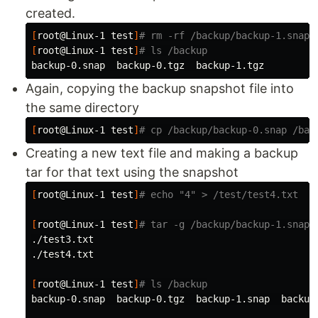
created.
[
root@Linux-1 
test
]
# rm -rf /backup/backup-1.snap
[
root@Linux-1 
test
]
# ls /backup
Again, copying the backup snapshot file into
the same directory
[
root@Linux-1 
test
]
# cp /backup/backup-0.snap /bac
Creating a new text file and making a backup
tar for that text using the snapshot
[
root@Linux-1 
test
]
# echo "4" > /test/test4.txt
[
root@Linux-1 
test
]
# tar -g /backup/backup-1.snap 
./test3.txt

./test4.txt

[
root@Linux-1 
test
]
# ls /backup
backup-0.snap  backup-0.tgz  backup-1.snap  backup-