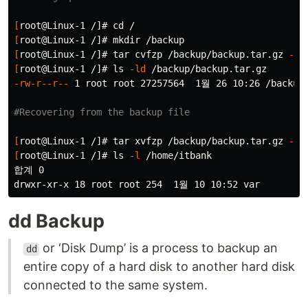
[
root@Linux-1 /]# 
cd
[
root@Linux-1 /]# 
mkdir
[
root@Linux-1 /]# 
tar 
cvfzp /backup/backup.tar.gz 
--e
[
root@Linux-1 /]# 
ls
-ld
-rw-r--r--
 1 root root 27257564  1월 26 10:26 /backup/
#Recovering from the backup file
[
root@Linux-1 /]# 
tar 
xvfzp /backup/backup.tar.gz 
-C
[
root@Linux-1 /]# 
ls
-l
 /home/itbank

합계 0

dd Backup
or ‘Disk Dump’ is a process to backup an
dd
entire copy of a hard disk to another hard disk
connected to the same system.