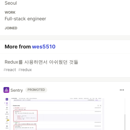
Seoul
WORK
Full-stack engineer
JOINED
More from
wes5510
Redux를 사용하면서 아쉬웠던 것들
#
react
#
redux
Sentry
PROMOTED