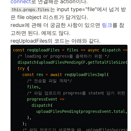
connect
로 연결해준 action이다.
는 input type="file"에서 넘겨 받
this.props.files
은 file object 리스트가 담겨있다.
redux에 관해 더 궁금한 사항이 있으면
링크
를 참
고하면 된다. 예제도 많다.
reqUploadFiles의 코드는 아래와 같다.
const
reqUploadFiles
=
files
=>
async
dispatch
=>
/* loading or progress를 출력하기 위함 */
dispatch
(
uploadFilesPending
(
F
.
getTotalFileSize
(
f
try
{
const
res
=
await
reqUploadFilesImpl
(
/* 전송할 파일 객체*/
files
,
/* 파일 업로드의 progress를 state에 담기 위한 함
progressEvent
=>
dispatch
(
uploadFilesPending
(
progressEvent
.
total
,
),
);
/* 파일 업로드가 성공했을 때, uploadFilesSuccess를 