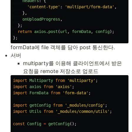
headers
:
{
'
content-type
'
:
'
multipart/form-data
'
,
},
onUploadProgress
,
};
return
axios
.
post
(
url
,
formData
,
config
);
};
formData에 file 객체를 담아 post 통신한다.
서버
multiparty를 이용해 클라이언트에서 받은
요청을 remote 저장소로 업로드
import
Multiparty
from
'
multiparty
'
;
import
axios
from
'
axios
'
;
import
FormData
from
'
form-data
'
;
import
getConfig
from
'
_modules/config
'
;
import
Utils
from
'
_modules/common/utils
'
;
const
Config
=
getConfig
();