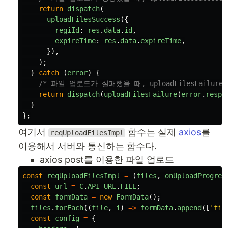
return
dispatch
(
uploadFilesSuccess
({
regiId
:
res
.
data
.
id
,
expireTime
:
res
.
data
.
expireTime
,
}),
);
}
catch 
(
error
)
{
/* 파일 업로드가 실패했을 때, uploadFilesFailure
return
dispatch
(
uploadFilesFailure
(
error
.
respo
}
};
여기서
함수는 실제
axios
를
reqUploadFilesImpl
이용해서 서버와 통신하는 함수다.
axios post를 이용한 파일 업로드
const
reqUploadFilesImpl
=
(
files
,
onUploadProgres
const
url
=
C
.
API_URL
.
FILE
;
const
formData
=
new
FormData
();
files
.
forEach
((
file
,
i
)
=>
formData
.
append
([
'
fil
const
config
=
{