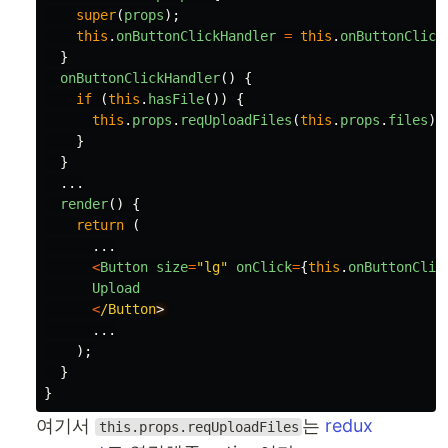
super
(
props
);
this
.
onButtonClickHandler
=
this
.
onButtonClick
}
onButtonClickHandler
()
{
if 
(
this
.
hasFile
())
{
this
.
props
.
reqUploadFiles
(
this
.
props
.
files
);
}
}
...
render
()
{
return 
(
...
<
Button
size
=
"
lg
"
onClick
=
{
this
.
onButtonClic
Upload
<
/Button
...
);
}
}
여기서
는
redux
this.props.reqUploadFiles