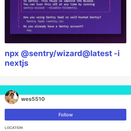
npx @sentry/wizard@latest -i
nextjs
wes5510
Follow
LOCATION