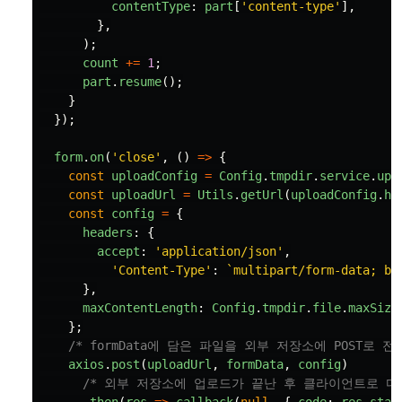
contentType
:
part
[
'
content-type
'
],
},
);
count
+=
1
;
part
.
resume
();
}
});
form
.
on
(
'
close
'
,
()
=>
{
const
uploadConfig
=
Config
.
tmpdir
.
service
.
upl
const
uploadUrl
=
Utils
.
getUrl
(
uploadConfig
.
ho
const
config
=
{
headers
:
{
accept
:
'
application/json
'
,
'
Content-Type
'
:
`multipart/form-data; bo
},
maxContentLength
:
Config
.
tmpdir
.
file
.
maxSize
};
/* formData에 담은 파일을 외부 저장소에 POST로 전송
axios
.
post
(
uploadUrl
,
formData
,
config
)
/* 외부 저장소에 업로드가 끝난 후 클라이언트로 다시