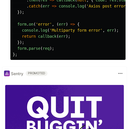
.
then
(
res
=>
callback
(
null
,
{
code
:
res
.
stat
.
catch
(
err
=>
console
.
log
(
'
Axios post error:
});
form
.
on
(
'
error
'
,
(
err
)
=>
{
console
.
log
(
'
Multiparty form error
'
,
err
);
return
callback
(
err
);
});
form
.
parse
(
req
);
};
Sentry
PROMOTED