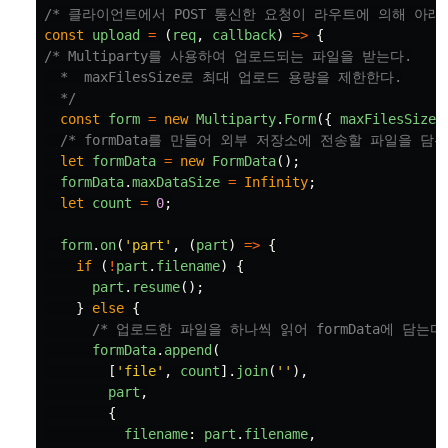
/* 클라이언트에서 POST 통신한 요청이 라우트에 의해 아래
const
upload
=
(
req
,
callback
)
=>
{
/* Multiparty를 사용하여 업로드되는 파일을 받는다.

  *  maxFilesSize로 최대 업로드 용량을 제한한다.

  */
const
form
=
new
Multiparty
.
Form
({
maxFilesSize
:
/* formData를 만들어 외부 저장소에 전송할 파일을 담는
let
formData
=
new
FormData
();
formData
.
maxDataSize
=
Infinity
;
let
count
=
0
;
form
.
on
(
'
part
'
,
(
part
)
=>
{
if 
(
!
part
.
filename
)
{
part
.
resume
();
}
else
{
/* 업로드한 파일을 하나씩 읽어 formData에 담는다
formData
.
append
(
[
'
file
'
,
count
].
join
(
''
),
part
,
{
filename
:
part
.
filename
,