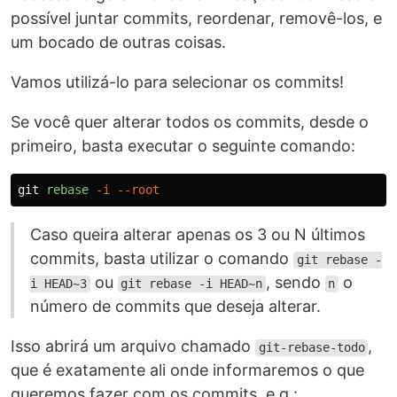
possível juntar commits, reordenar, removê-los, e
um bocado de outras coisas.
Vamos utilizá-lo para selecionar os commits!
Se você quer alterar todos os commits, desde o
primeiro, basta executar o seguinte comando:
git
rebase
-i
--root
Caso queira alterar apenas os 3 ou N últimos
commits, basta utilizar o comando
git rebase -
ou
, sendo
o
i HEAD~3
git rebase -i HEAD~n
n
número de commits que deseja alterar.
Isso abrirá um arquivo chamado
,
git-rebase-todo
que é exatamente ali onde informaremos o que
queremos fazer com os commits, e.g.: