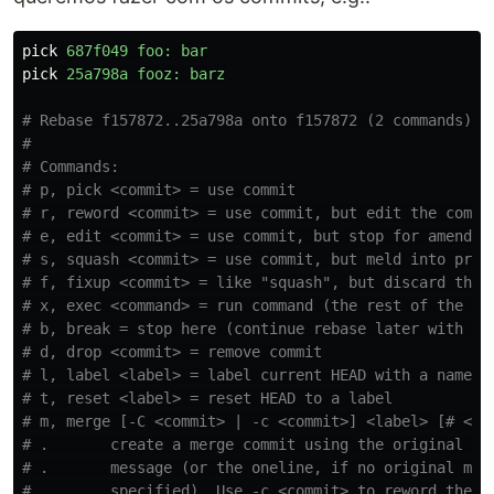
pick
687f049
foo:
bar
pick
25a798a
fooz:
barz
# Rebase f157872..25a798a onto f157872 (2 commands)
#
# Commands:
# p, pick <commit> = use commit
# r, reword <commit> = use commit, but edit the commi
# e, edit <commit> = use commit, but stop for amendin
# s, squash <commit> = use commit, but meld into prev
# f, fixup <commit> = like "squash", but discard this
# x, exec <command> = run command (the rest of the li
# b, break = stop here (continue rebase later with 'g
# d, drop <commit> = remove commit
# l, label <label> = label current HEAD with a name
# t, reset <label> = reset HEAD to a label
# m, merge [-C <commit> | -c <commit>] <label> [# <on
# .       create a merge commit using the original me
# .       message (or the oneline, if no original mer
# .       specified). Use -c <commit> to reword the c