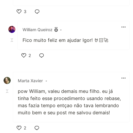
3
Like
William Queiroz
•
Fico muito feliz em ajudar Igor! 🤘🏻🚀
2
Like
Marta Xavier
•
pow William, valeu demais meu filho. eu já
tinha feito esse procedimento usando rebase,
mas fazia tempo entçao não tava lembrando
muito bem e seu post me salvou demais!
2