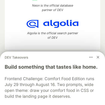
Neon is the official database
partner of DEV
Algolia is the official search partner
of DEV
DEV Takeovers
DEV Community
— A space to discuss and keep up software
development and manage your software career
Build something that tastes like home.
Home
DEV Challenges
DEV++
Videos
DEV Education Tracks
DEV Help
Advertise on DEV
Frontend Challenge: Comfort Food Edition runs
Organization Accounts
DEV Showcase
About
Contact
July 29 through August 16. Two prompts, wide
Free Postgres Database
DEV Shop
MLH
Code of Conduct
Privacy Policy
Terms of Use
open theme: draw your comfort food in CSS or
Built on
Forem
— the
open source
software that powers
DEV
build the landing page it deserves.
and other inclusive communities.
Made with love and
Ruby on Rails
. DEV Community
©
2016 -