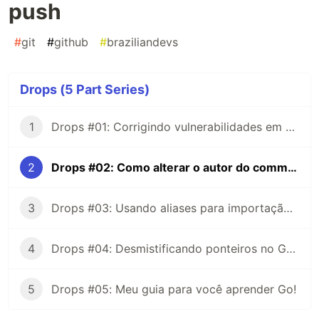
push
#
git
#
github
#
braziliandevs
Drops (5 Part Series)
1
Drops #01: Corrigindo vulnerabilidades em dependências com Yarn! (ou quase)
2
Drops #02: Como alterar o autor do commit depois do push
3
Drops #03: Usando aliases para importação de módulos em TypeScript!
4
Drops #04: Desmistificando ponteiros no Golang!
5
Drops #05: Meu guia para você aprender Go!