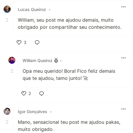
Lucas Queiroz
•
William, seu post me ajudou demais, muito
obrigado por compartilhar seu conhecimento.
3
Like
William Queiroz
•
Opa meu querido! Bora! Fico feliz demais
que te ajudou, tamo junto! 🚀
2
Like
Igor Gonçalves
•
Mano, sensacional teu post me ajudou pakas,
muito obrigado.