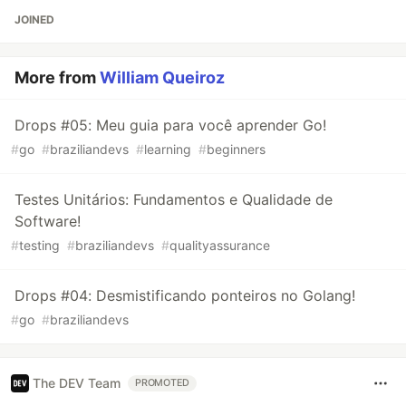
JOINED
More from
William Queiroz
Drops #05: Meu guia para você aprender Go!
#
go
#
braziliandevs
#
learning
#
beginners
Testes Unitários: Fundamentos e Qualidade de
Software!
#
testing
#
braziliandevs
#
qualityassurance
Drops #04: Desmistificando ponteiros no Golang!
#
go
#
braziliandevs
The DEV Team
PROMOTED