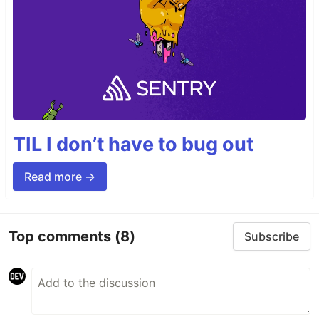
TIL I don’t have to bug out
Read more →
Top comments
(8)
Subscribe