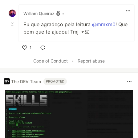
Like
William Queiroz
•
Eu que agradeço pela leitura
@mmxm0
! Que
bom que te ajudou! Tmj 👊🏻
1
Like
Code of Conduct
•
Report abuse
The DEV Team
PROMOTED