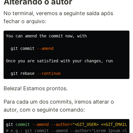
Alterando o autor
No terminal, veremos a seguinte saída após
fechar o arquivo:
You can amend the commit now, with

  git commit 
--amend
Once you are satisfied with your changes, run

  git rebase 
--continue
Beleza! Estamos prontos.
Para cada um dos commits, iremos alterar o
autor, com o seguinte comando:
git
commit
--amend
--author
=
"<GIT_USER> <<GIT_EMAIL>>
# e.g.: git commit --amend --author="Lorem Ipsum <lor