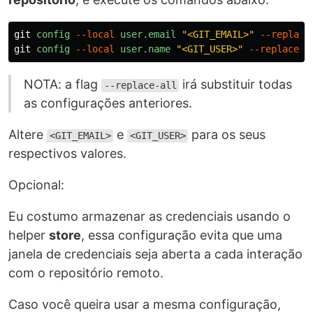
git
config
--local
user.email
"<GIT_EMAIL>"
--replace
git
config
--local
user.name
"<GIT_USER>"
--replace-a
NOTA: a flag
irá substituir todas
--replace-all
as configurações anteriores.
Altere
e
para os seus
<GIT_EMAIL>
<GIT_USER>
respectivos valores.
Opcional:
Eu costumo armazenar as credenciais usando o
helper
store
, essa configuração evita que uma
janela de credenciais seja aberta a cada interação
com o repositório remoto.
Caso você queira usar a mesma configuração,