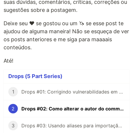
suas dúvidas, comentários, críticas, correções ou
sugestões sobre a postagem.
Deixe seu ❤️ se gostou ou um 🦄 se esse post te
ajudou de alguma maneira! Não se esqueça de ver
os posts anteriores e me siga para maaaais
conteúdos.
Até!
Drops (5 Part Series)
1
Drops #01: Corrigindo vulnerabilidades em dependências com Yarn! (ou quase)
2
Drops #02: Como alterar o autor do commit depois do push
3
Drops #03: Usando aliases para importação de módulos em TypeScript!