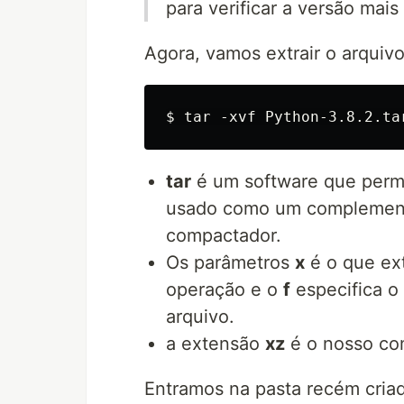
para verificar a versão mais 
Agora, vamos extrair o arqui
tar
é um software que permi
usado como um complement
compactador.
Os parâmetros
x
é o que ext
operação e o
f
especifica o
arquivo.
a extensão
xz
é o nosso co
Entramos na pasta recém cria