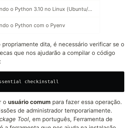
[Tutorial] Instalando o Python 3.10 no Linux (Ubuntu/Mint/distros derivadas do Debian) pelo terminal
lando o Python com o Pyenv
propriamente dita, é necessário verificar se o
tecas que nos ajudarão a compilar o código
:
r o
usuário comum
para fazer essa operação.
issões de administrador temporariamente.
ckage Tool
, em português, Ferramenta de
a ferramenta que nos ajuda na instalação,