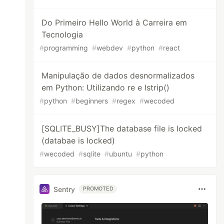
Do Primeiro Hello World à Carreira em
Tecnologia
#
programming
#
webdev
#
python
#
react
Manipulação de dados desnormalizados
em Python: Utilizando re e lstrip()
#
python
#
beginners
#
regex
#
wecoded
[SQLITE_BUSY]The database file is locked
(databae is locked)
#
wecoded
#
sqlite
#
ubuntu
#
python
Sentry
PROMOTED