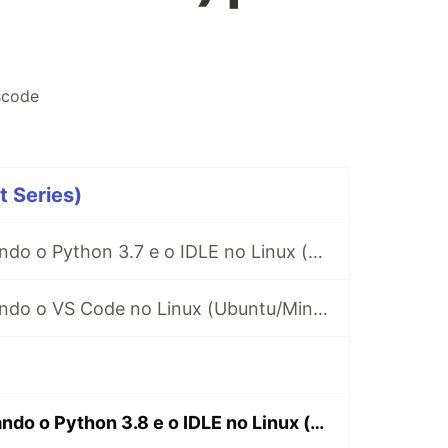
scode
rt Series)
[Tutorial] Instalando o Python 3.7 e o IDLE no Linux (Ubuntu/Mint/distros derivadas do Debian) pelo terminal
[Tutorial] Instalando o VS Code no Linux (Ubuntu/Mint/distros derivadas do Debian) pelo terminal
[Tutorial] Instalando o Python 3.8 e o IDLE no Linux (Ubuntu/Mint/distros derivadas do Debian) pelo terminal