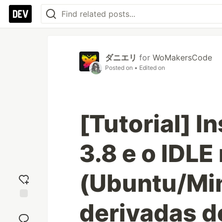
ダニエリ
for
WoMakersCode
Posted on
• Edited on
[Tutorial] I
3.8 e o IDLE
(Ubuntu/Min
derivadas d
Add
reaction