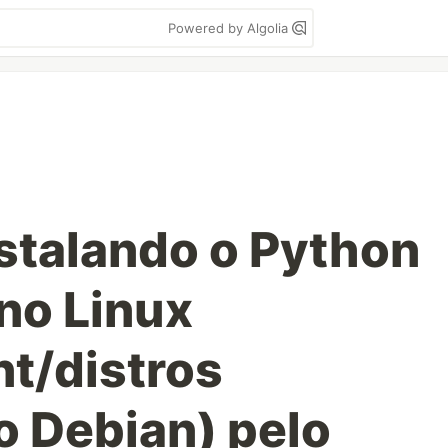
Powered by Algolia
nstalando o Python
 no Linux
t/distros
o Debian) pelo