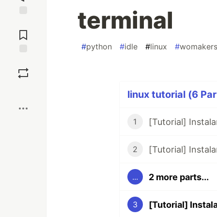
terminal
Jump to
Comments
#
python
#
idle
#
linux
#
womaker
Save
Boost
linux tutorial (6 Pa
1
2
2 more parts...
...
3