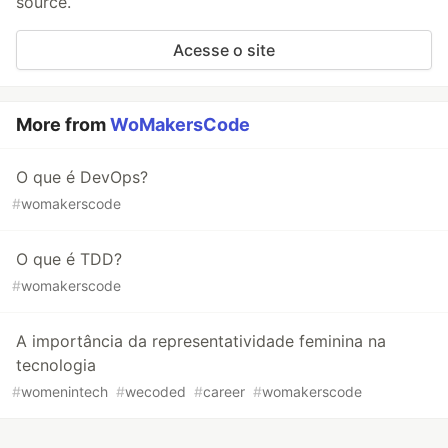
source.
Acesse o site
More from
WoMakersCode
O que é DevOps?
#
womakerscode
O que é TDD?
#
womakerscode
A importância da representatividade feminina na
tecnologia
#
womenintech
#
wecoded
#
career
#
womakerscode