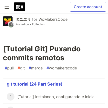
Create account
ダニエリ
for
WoMakersCode
Posted on
• Edited on
[Tutorial Git] Puxando
commits remotos
#
pull
#
git
#
merge
#
womakerscode
git tutorial (24 Part Series)
1
[Tutorial] Instalando, configurando e inicializando o Git no Linux