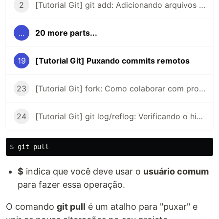
2
[Tutorial Git] git add: Adicionando arquivos no Git
...
20 more parts...
19
[Tutorial Git] Puxando commits remotos
23
[Tutorial Git] fork: Como colaborar com projetos de código aberto
24
[Tutorial Git] git log/reflog: Verificando o histórico do git
$
indica que você deve usar o
usuário comum
para fazer essa operação.
O comando
git pull
é um atalho para "puxar" e