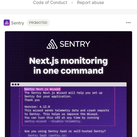
Code of Conduct
•
Report abuse
Sentry
PROMOTED