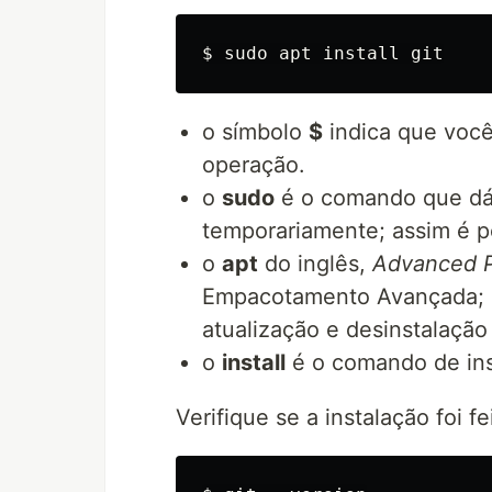
o símbolo
$
indica que voc
operação.
o
sudo
é o comando que dá 
temporariamente; assim é po
o
apt
do inglês,
Advanced P
Empacotamento Avançada; é 
atualização e desinstalação
o
install
é o comando de inst
Verifique se a instalação foi f