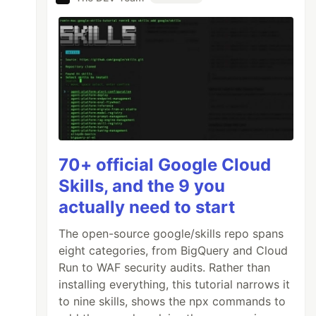
70+ official Google Cloud
Skills, and the 9 you
actually need to start
The open-source google/skills repo spans
eight categories, from BigQuery and Cloud
Run to WAF security audits. Rather than
installing everything, this tutorial narrows it
to nine skills, shows the npx commands to