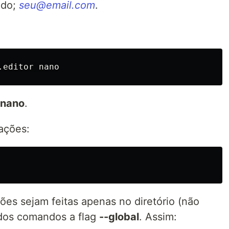
ado;
seu@email.com
.
nano
.
rações:
ões sejam feitas apenas no diretório (não
r dos comandos a flag
--global
. Assim: