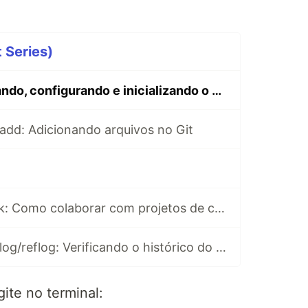
t Series)
[Tutorial] Instalando, configurando e inicializando o Git no Linux
t add: Adicionando arquivos no Git
[Tutorial Git] fork: Como colaborar com projetos de código aberto
[Tutorial Git] git log/reflog: Verificando o histórico do git
gite no terminal: