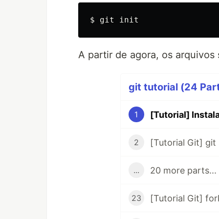
A partir de agora, os arquivos
git tutorial (24 Par
1
[Tutorial Git] gi
2
20 more parts...
...
23