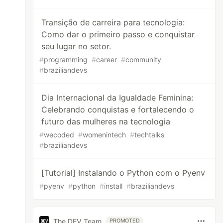
Transição de carreira para tecnologia:
Como dar o primeiro passo e conquistar
seu lugar no setor.
#
programming
#
career
#
community
#
braziliandevs
Dia Internacional da Igualdade Feminina:
Celebrando conquistas e fortalecendo o
futuro das mulheres na tecnologia
#
wecoded
#
womenintech
#
techtalks
#
braziliandevs
[Tutorial] Instalando o Python com o Pyenv
#
pyenv
#
python
#
install
#
braziliandevs
The DEV Team
PROMOTED