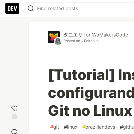
ダニエリ
for
WoMakersCode
Posted on
• Edited on
[Tutorial] I
configurando
Git no Linux
Add
#
git
#
linux
#
braziliandevs
#
gith
reaction