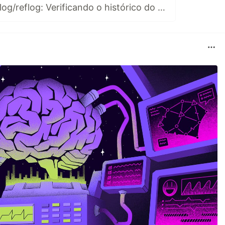
[Tutorial Git] git log/reflog: Verificando o histórico do git