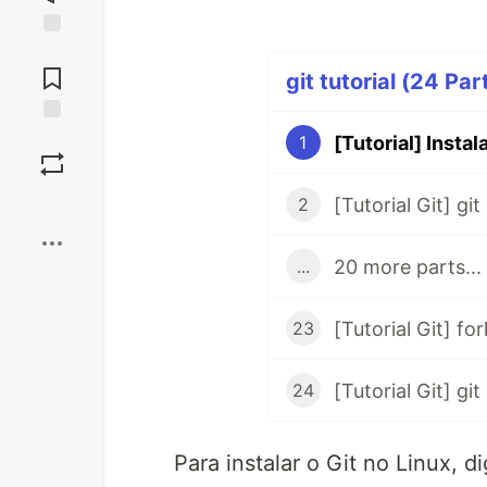
Jump to
Comments
git tutorial (24 Par
Save
1
Boost
[Tutorial Git] gi
2
20 more parts...
...
23
24
Para instalar o Git no Linux, di