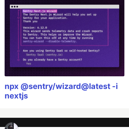
npx @sentry/wizard@latest -i
nextjs