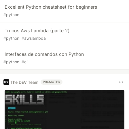
Excellent Python cheatsheet for beginners
#
python
Trucos Aws Lambda (parte 2)
#
python
#
awslambda
Interfaces de comandos con Python
#
python
#
cli
The DEV Team
PROMOTED