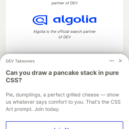
partner of DEV
Algolia is the official search partner
of DEV
DEV Takeovers
DEV Community
— A space to discuss and keep up software
development and manage your software career
Can you draw a pancake stack in pure
Home
DEV Challenges
DEV++
Videos
CSS?
DEV Education Tracks
DEV Help
Advertise on DEV
Organization Accounts
DEV Showcase
About
Contact
Pie, dumplings, a perfect grilled cheese — show
Free Postgres Database
DEV Shop
MLH
Code of Conduct
Privacy Policy
Terms of Use
us whatever says comfort to you. That's the CSS
Built on
Forem
— the
open source
software that powers
DEV
Art prompt. Join today.
and other inclusive communities.
Made with love and
Ruby on Rails
. DEV Community
©
2016 -
2026.