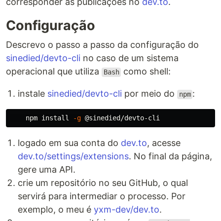
corresponder às publicações no
dev.to
.
Configuração
Descrevo o passo a passo da configuração do
sinedied/devto-cli
no caso de um sistema
operacional que utiliza
como shell:
Bash
instale
sinedied/devto-cli
por meio do
:
npm
    npm 
install
-g
logado em sua conta do
dev.to
, acesse
dev.to/settings/extensions
. No final da página,
gere uma API.
crie um repositório no seu GitHub, o qual
servirá para intermediar o processo. Por
exemplo, o meu é
yxm-dev/dev.to
.