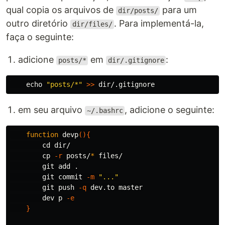
qual copia os arquivos de
para um
dir/posts/
outro diretório
. Para implementá-la,
dir/files/
faça o seguinte:
adicione
em
:
posts/*
dir/.gitignore
echo
"posts/*"
>>
dir
em seu arquivo
, adicione o seguinte:
~/.bashrc
function 
devp
(){
cd dir
/

cp
-r
 posts/
*
 files/

        git add 
.
        git commit 
-m
"..."
        git push 
-q
 dev.to master

        dev p 
-e
}