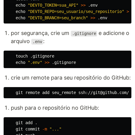
echo
"DEVTO_TOKEN=sua_API"
>>
 .env

echo
"DEVTO_REPO=seu_usuario/seu_repositorio"
>>
 
echo
"DEVTO_BRANCH=seu_branch"
>>
por segurança, crie um
e adicione o
.gitignore
arquivo
:
.env
touch
 .gitignore

echo
".env"
>>
crie um remote para seu repositório do GitHub:
push para o repositório no GitHub:
    git add 
.
    git commit 
-m
"..."