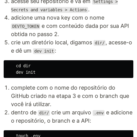
acesse seu repositório e vá em
Settings >
.
Secrets and variables > Actions
adicione uma nova key com o nome
e com conteúdo dada por sua API
DEVTO_TOKEN
obtida no passo 2.
crie um diretório local, digamos
, acesse-o
dir/
e dê um
:
dev init
cd dir

complete com o nome do repositório do
GitHub criado na etapa 3 e com o branch que
você irá utilizar.
dentro de
crie um arquivo
e adicione
dir/
.env
o repositório, o branch e a API:
touch
 .env
