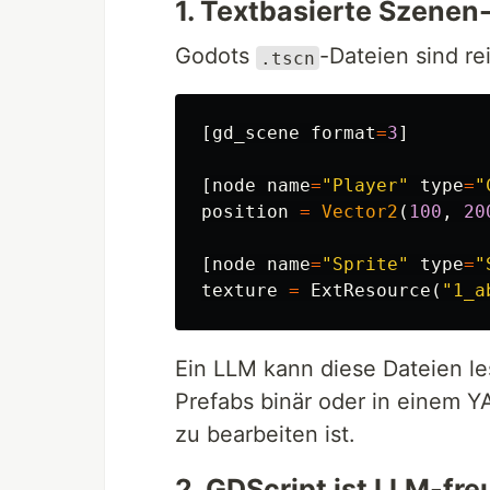
1. Textbasierte Szenen
Godots
-Dateien sind re
.tscn
[
gd_scene
format
=
3
]
[
node
name
=
"Player"
type
=
"
position
=
Vector2
(
100
,
20
[
node
name
=
"Sprite"
type
=
"
texture
=
ExtResource
(
"1_a
Ein LLM kann diese Dateien le
Prefabs binär oder in einem 
zu bearbeiten ist.
2. GDScript ist LLM-fre