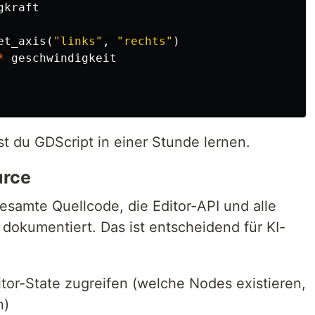
gkraft
et_axis
(
"links"
,
"rechts"
)
*
geschwindigkeit
 du GDScript in einer Stunde lernen.
urce
gesamte Quellcode, die Editor-API und alle
 dokumentiert. Das ist entscheidend für KI-
tor-State zugreifen (welche Nodes existieren,
n)