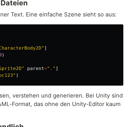
-Dateien
iner Text. Eine einfache Szene sieht so aus:
CharacterBody2D"
]
0
)
Sprite2D"
parent
=
"."
]
bc123"
)
sen, verstehen und generieren. Bei Unity sind
YAML-Format, das ohne den Unity-Editor kaum
undlich