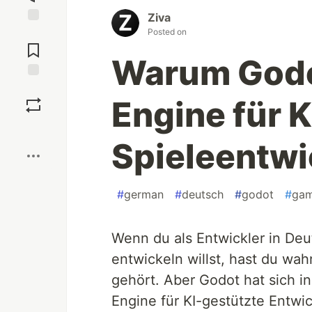
Ziva
Posted on
Jump to
Comments
Warum Godo
Save
Engine für 
Boost
Spieleentwi
#
german
#
deutsch
#
godot
#
ga
Wenn du als Entwickler in Deu
entwickeln willst, hast du wa
gehört. Aber Godot hat sich in
Engine für KI-gestützte Entwi