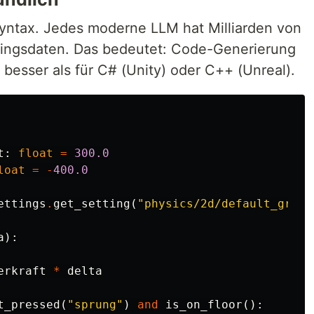
Syntax. Jedes moderne LLM hat Milliarden von
ningsdaten. Das bedeutet: Code-Generierung
h besser als für C# (Unity) oder C++ (Unreal).
t
:
float
=
300.0
loat
=
-
400.0
ettings
.
get_setting
(
"physics/2d/default_gravi
a
):
erkraft
*
delta
t_pressed
(
"sprung"
)
and
is_on_floor
():