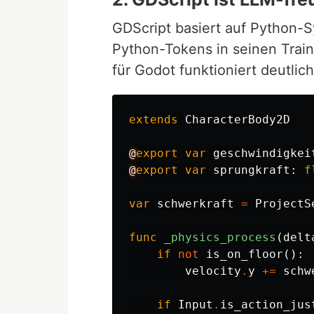
GDScript basiert auf Python-
Python-Tokens in seinen Trai
für Godot funktioniert deutlic
extends
CharacterBody2D
@
export
var
geschwindigkei
@
export
var
sprungkraft
:
f
var
schwerkraft
=
ProjectS
func
_physics_process
(
delt
if
not
is_on_floor
():
velocity
.
y
+=
schw
if
Input
.
is_action_jus