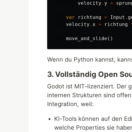
velocity
.
y
=
sprun
var
richtung
=
Input
.
g
velocity
.
x
=
richtung
move_and_slide
()
Wenn du Python kannst, kannst
3. Vollständig Open So
Godot ist MIT-lizenziert. Der 
internen Strukturen sind offen
Integration, weil:
KI-Tools können auf den Edi
welche Properties sie habe