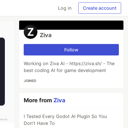
Log in
Create account
Ziva
Follow
Working on Ziva AI - https://ziva.sh/ - The
best coding AI for game development
JOINED
More from
Ziva
I Tested Every Godot AI Plugin So You
Don't Have To