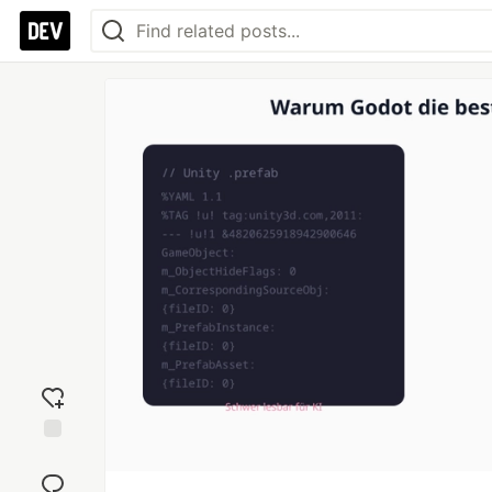
Add
reaction