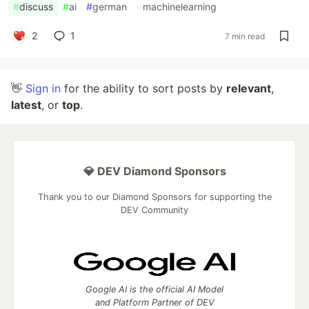
#
discuss
#
ai
#
german
#
machinelearning
2
1
7 min read
👋
Sign in
for the ability to sort posts by
relevant
,
latest
, or
top
.
💎 DEV Diamond Sponsors
Thank you to our Diamond Sponsors for supporting the
DEV Community
Google AI is the official AI Model
and Platform Partner of DEV