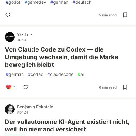
#
godot
#
gamedev
#
german
#
deutsch
5 min read
Yoskee
Jun 4
Von Claude Code zu Codex — die
Umgebung wechseln, damit die Marke
beweglich bleibt
#
german
#
codex
#
claudecode
#
ai
1
6 min read
Benjamin Eckstein
Apr 24
Der vollautonome KI-Agent existiert nicht,
weil ihn niemand versichert