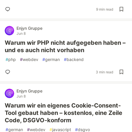
9 min read
Enjyn Gruppe
Jun 8
Warum wir PHP nicht aufgegeben haben –
und es auch nicht vorhaben
#
php
#
webdev
#
german
#
backend
3 min read
Enjyn Gruppe
Jun 8
Warum wir ein eigenes Cookie-Consent-
Tool gebaut haben – kostenlos, eine Zeile
Code, DSGVO-konform
#
german
#
webdev
#
javascript
#
dsgvo