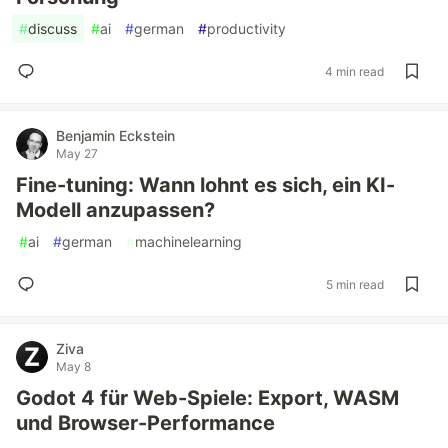
#
discuss
#
ai
#
german
#
productivity
4 min read
Benjamin Eckstein
May 27
Fine-tuning: Wann lohnt es sich, ein KI-
Modell anzupassen?
#
ai
#
german
#
machinelearning
5 min read
Ziva
May 8
Godot 4 für Web-Spiele: Export, WASM
und Browser-Performance