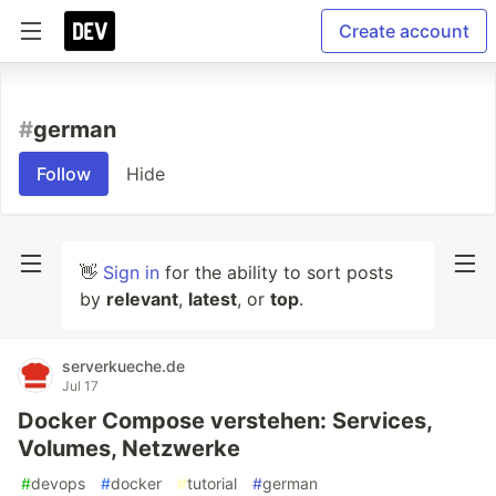
Create account
#
german
Follow
Hide
👋
Sign in
for the ability to sort posts
by
relevant
,
latest
, or
top
.
serverkueche.de
Jul 17
Docker Compose verstehen: Services,
Volumes, Netzwerke
#
devops
#
docker
#
tutorial
#
german