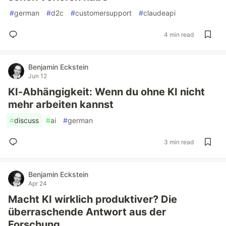
#
german
#
d2c
#
customersupport
#
claudeapi
4 min read
Benjamin Eckstein
Jun 12
KI-Abhängigkeit: Wenn du ohne KI nicht
mehr arbeiten kannst
#
discuss
#
ai
#
german
3 min read
Benjamin Eckstein
Apr 24
Macht KI wirklich produktiver? Die
überraschende Antwort aus der
Forschung