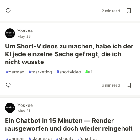
2 min read
Yoskee
May 25
Um Short-Videos zu machen, habe ich der
KI jede einzelne Sache gefragt, die ich
nicht wusste
#
german
#
marketing
#
shortvideo
#
ai
6 min read
Yoskee
May 21
Ein Chatbot in 15 Minuten — Render
rausgeworfen und doch wieder reingeholt
#
german
#
claudeapi
#
shopify
#
chatbot