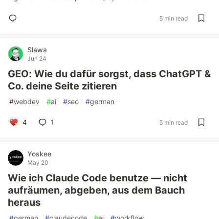
5 min read
Slawa
Jun 24
GEO: Wie du dafür sorgst, dass ChatGPT &
Co. deine Seite zitieren
#
webdev
#
ai
#
seo
#
german
4
1
5 min read
Yoskee
May 20
Wie ich Claude Code benutze — nicht
aufräumen, abgeben, aus dem Bauch
heraus
#
german
#
claudecode
#
ai
#
workflow