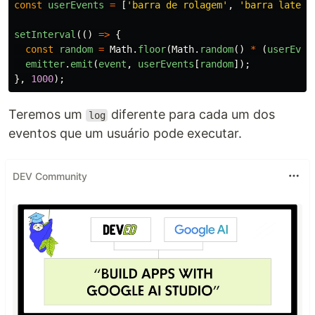
const
userEvents
=
[
'
barra de rolagem
'
,
'
barra latera
setInterval
(()
=>
{
const
random
=
Math
.
floor
(
Math
.
random
()
*
(
userEven
emitter
.
emit
(
event
,
userEvents
[
random
]);
},
1000
);
Teremos um
diferente para cada um dos
log
eventos que um usuário pode executar.
DEV Community