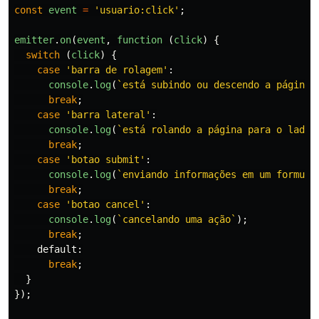
const
event
=
'
usuario:click
'
;
emitter
.
on
(
event
,
function 
(
click
)
{
switch 
(
click
)
{
case
'
barra de rolagem
'
:
console
.
log
(
`está subindo ou descendo a página`
break
;
case
'
barra lateral
'
:
console
.
log
(
`está rolando a página para o lado`
break
;
case
'
botao submit
'
:
console
.
log
(
`enviando informações em um formulá
break
;
case
'
botao cancel
'
:
console
.
log
(
`cancelando uma ação`
);
break
;
default
:
break
;
}
});