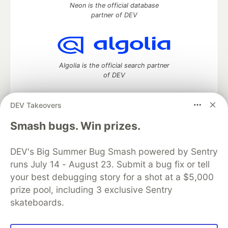
Neon is the official database
partner of DEV
Algolia is the official search partner
of DEV
DEV Takeovers
DEV Community
— A space to discuss and keep up software
Smash bugs. Win prizes.
development and manage your software career
Home
DEV Challenges
DEV++
Videos
DEV's Big Summer Bug Smash powered by Sentry
DEV Education Tracks
DEV Help
Advertise on DEV
runs July 14 - August 23. Submit a bug fix or tell
Organization Accounts
DEV Showcase
About
Contact
your best debugging story for a shot at a $5,000
Free Postgres Database
DEV Shop
MLH
Code of Conduct
Privacy Policy
Terms of Use
prize pool, including 3 exclusive Sentry
Built on
Forem
— the
open source
software that powers
DEV
skateboards.
and other inclusive communities.
Made with love and
Ruby on Rails
. DEV Community
©
2016 -