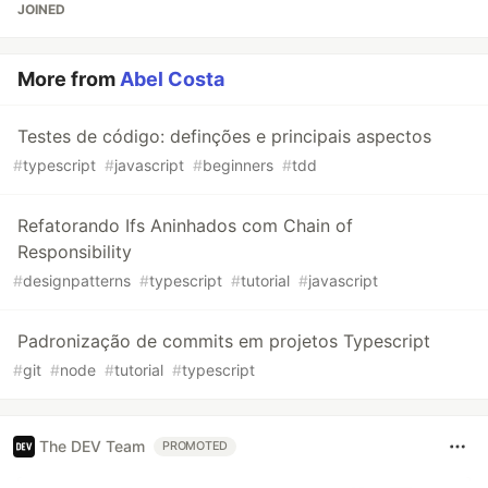
JOINED
More from
Abel Costa
Testes de código: definções e principais aspectos
#
typescript
#
javascript
#
beginners
#
tdd
Refatorando Ifs Aninhados com Chain of
Responsibility
#
designpatterns
#
typescript
#
tutorial
#
javascript
Padronização de commits em projetos Typescript
#
git
#
node
#
tutorial
#
typescript
The DEV Team
PROMOTED