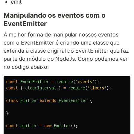
emit
Manipulando os eventos com o
EventEmitter
A melhor forma de manipular nossos eventos
com o EventEmitter é criando uma classe que
extenda a classe original do EventEmitter que faz
parte do módulo do NodeJs. Como podemos ver
no código abaixo:
const
EventEmitter
=
require
(
'
events
'
);
const
{
clearInterval
}
=
require
(
'
timers
'
);
class
Emitter
extends
EventEmitter
{
}
const
emitter
=
new
Emitter
();