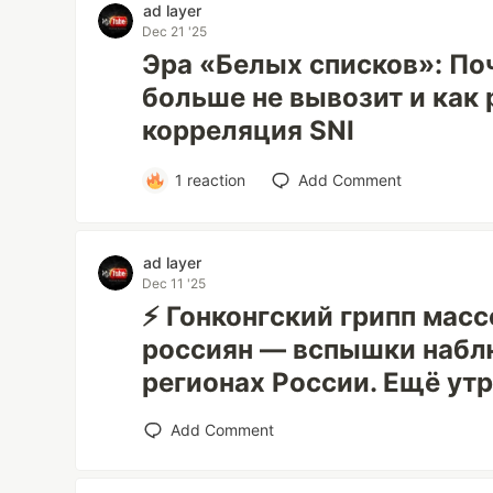
ad layer
Dec 21 '25
Эра «Белых списков»: По
больше не вывозит и как 
корреляция SNI
1
reaction
Add Comment
ad layer
Dec 11 '25
⚡️ Гонконгский грипп ма
россиян — вспышки набл
регионах России. Ещё ут
Add Comment