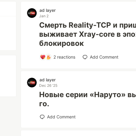
ad layer
Jan 2
Смерть Reality-TCP и при
выживает Xray-core в эп
блокировок
2
reactions
Add Comment
ad layer
Dec 26 '25
Новые серии «Наруто» вы
го.
Add Comment