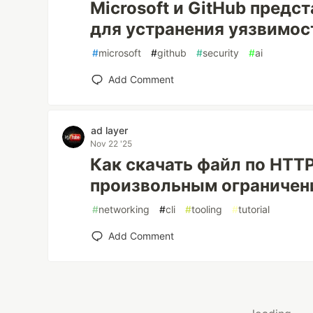
Microsoft и GitHub предс
для устранения уязвимо
#
microsoft
#
github
#
security
#
ai
Add Comment
ad layer
Nov 22 '25
Как скачать файл по HTT
произвольным ограничен
#
networking
#
cli
#
tooling
#
tutorial
Add Comment