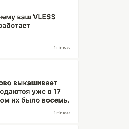
чему ваш VLESS
работает
1 min read
ссово выкашивает
юдаются уже в 17
ром их было восемь.
1 min read