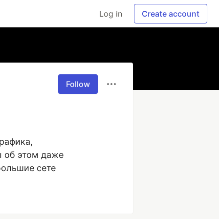
Log in
Create account
Follow
афика, 
 об этом даже 
большие сете