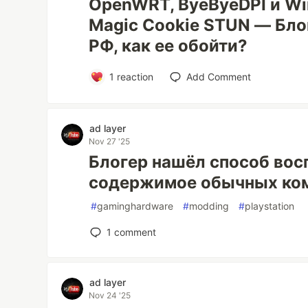
OpenWRT, ByeByeDPI и Win
Magic Cookie STUN — Бло
РФ, как ее обойти?
1
reaction
Add Comment
ad layer
Nov 27 '25
Блогер нашёл способ вос
содержимое обычных ко
#
gaminghardware
#
modding
#
playstation
1
comment
ad layer
Nov 24 '25