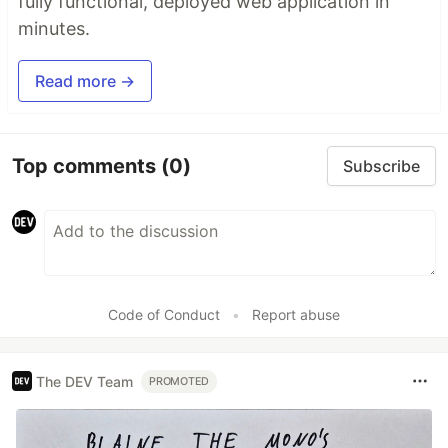
fully functional, deployed web application in
minutes.
Read more →
Top comments
(0)
Subscribe
Code of Conduct
•
Report abuse
The DEV Team
PROMOTED