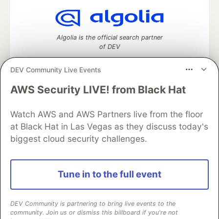
Algolia is the official search partner
of DEV
DEV Community Live Events
AWS Security LIVE! from Black Hat
DEV Community
— A space to discuss and keep up software
development and manage your software career
Home
DEV Challenges
DEV++
Videos
Watch AWS and AWS Partners live from the floor
DEV Education Tracks
DEV Help
Advertise on DEV
at Black Hat in Las Vegas as they discuss today's
Organization Accounts
DEV Showcase
About
Contact
biggest cloud security challenges.
Free Postgres Database
DEV Shop
MLH
Code of Conduct
Privacy Policy
Terms of Use
Built on
Forem
— the
open source
software that powers
DEV
Tune in to the full event
and other inclusive communities.
Made with love and
Ruby on Rails
. DEV Community
©
2016 -
2026.
DEV Community is partnering to bring live events to the
community. Join us or dismiss this billboard if you're not