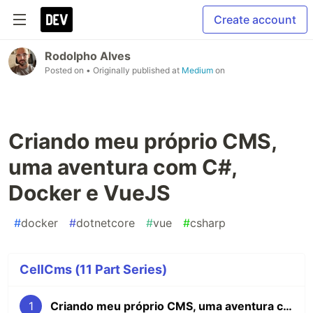
Create account
Rodolpho Alves
Posted on
• Originally published at
Medium
on
Criando meu próprio CMS,
uma aventura com C#,
Docker e VueJS
#
docker
#
dotnetcore
#
vue
#
csharp
CellCms (11 Part Series)
1
Criando meu próprio CMS, uma aventura com C#, Docker e VueJS