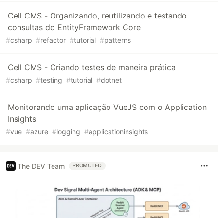
Cell CMS - Organizando, reutilizando e testando
consultas do EntityFramework Core
#
csharp
#
refactor
#
tutorial
#
patterns
Cell CMS - Criando testes de maneira prática
#
csharp
#
testing
#
tutorial
#
dotnet
Monitorando uma aplicação VueJS com o Application
Insights
#
vue
#
azure
#
logging
#
applicationinsights
The DEV Team
PROMOTED