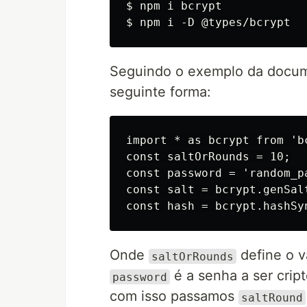
$ npm i bcrypt

Seguindo o exemplo da docum
seguinte forma:
import * as bcrypt from 'bc
const saltOrRounds = 10;

const password = 'random_pa
const salt = bcrypt.genSalt
Onde
define o v
saltOrRounds
é a senha a ser crip
password
com isso passamos
saltRound