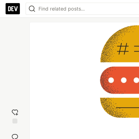
Add
reaction