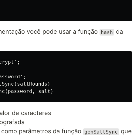
entação você pode usar a função
da
hash
rypt';

ssword';

Sync(saltRounds)

alor de caracteres
tografada
como parâmetros da função
que
genSaltSync