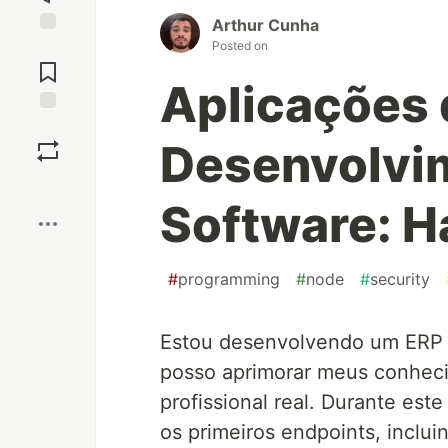
Arthur Cunha
Posted on
Jump to
Comments
Aplicações 
Save
Desenvolvi
Boost
Software: Ha
#
programming
#
node
#
security
Estou desenvolvendo um ERP c
posso aprimorar meus conheci
profissional real. Durante este
os primeiros endpoints, inclu