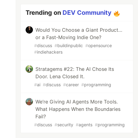
Trending on
DEV Community
Would You Choose a Giant Product…
or a Fast-Moving Indie One?
#
discuss
#
buildinpublic
#
opensource
#
indiehackers
Stratagems #22: The AI Chose Its
Door. Lena Closed It.
#
ai
#
discuss
#
career
#
programming
We’re Giving AI Agents More Tools.
What Happens When the Boundaries
Fail?
#
discuss
#
security
#
agents
#
programming