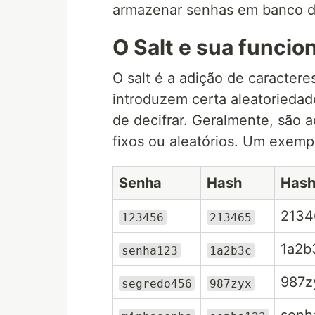
armazenar senhas em banco de
O Salt e sua funcio
O salt é a adição de caracter
introduzem certa aleatoriedad
de decifrar. Geralmente, são 
fixos ou aleatórios. Um exempl
Senha
Hash
Hash
2134
123456
213465
1a2b
senha123
1a2b3c
987z
segredo456
987zyx