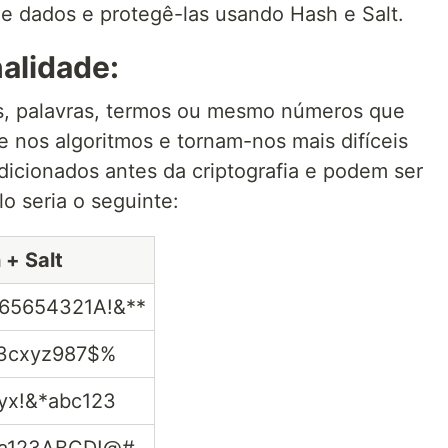
 dados e protegê-las usando Hash e Salt.
nalidade:
es, palavras, termos ou mesmo números que
e nos algoritmos e tornam-nos mais difíceis
adicionados antes da criptografia e podem ser
o seria o seguinte:
 + Salt
65654321A!&**
3cxyz987$%
yx!&*abc123