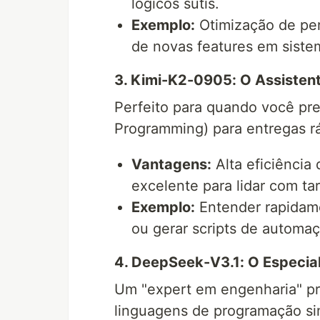
lógicos sutis.
Exemplo:
Otimização de per
de novas features em sistem
3. Kimi-K2-0905: O Assistente
Perfeito para quando você pre
Programming) para entregas r
Vantagens:
Alta eficiência
excelente para lidar com ta
Exemplo:
Entender rapidam
ou gerar scripts de automaç
4. DeepSeek-V3.1: O Especial
Um "expert em engenharia" pra
linguagens de programação s