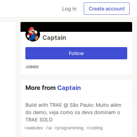
Log in
Create account
Captain
Follow
JOINED
More from
Captain
Build with TRAE @ São Paulo: Muito além
do demo, veja como os devs dominam o
TRAE SOLO
#
webdev
#
ai
#
programming
#
coding