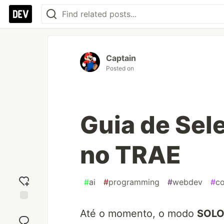
Captain
Posted on
Guia de Sel
no TRAE
#
ai
#
programming
#
webdev
#
c
Add
Até o momento, o modo
SOL
reaction