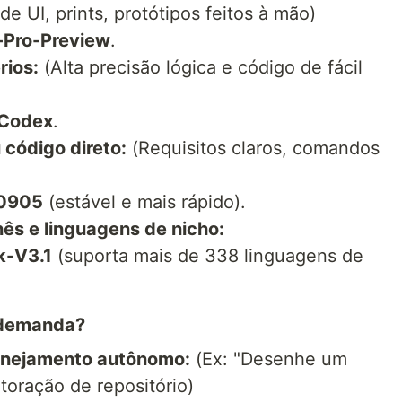
e UI, prints, protótipos feitos à mão)
-Pro-Preview
.
rios:
(Alta precisão lógica e código de fácil
-Codex
.
 código direto:
(Requisitos claros, comandos
-0905
(estável e mais rápido).
ês e linguagens de nicho:
-V3.1
(suporta mais de 338 linguagens de
 demanda?
lanejamento autônomo:
(Ex: "Desenhe um
atoração de repositório)