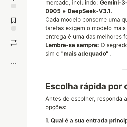
mercado, incluindo:
Gemini-3
0905
e
DeepSeek-V3.1
.
Jump to
Comments
Cada modelo consome uma qua
tarefas exigem o modelo mais 
entrega é uma das melhores fo
Save
Lembre-se sempre:
O segredo
Boost
sim o
"mais adequado"
.
Escolha rápida por 
Antes de escolher, responda a
opções:
1. Qual é a sua entrada princi