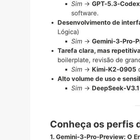
Sim
→
GPT-5.3-Codex
software.
Desenvolvimento de interfa
Lógica)
Sim
→
Gemini-3-Pro-P
Tarefa clara, mas repetitiva
boilerplate, revisão de gran
Sim
→
Kimi-K2-0905
o
Alto volume de uso e sensi
Sim
→
DeepSeek-V3.1
Conheça os perfis 
1. Gemini-3-Pro-Preview: O E