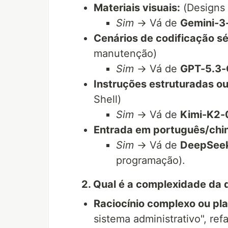
Materiais visuais:
(Designs d
Sim
→ Vá de
Gemini-3
Cenários de codificação sé
manutenção)
Sim
→ Vá de
GPT-5.3
Instruções estruturadas ou
Shell)
Sim
→ Vá de
Kimi-K2
Entrada em português/chin
Sim
→ Vá de
DeepSeek
programação).
2. Qual é a complexidade da
Raciocínio complexo ou p
sistema administrativo", ref