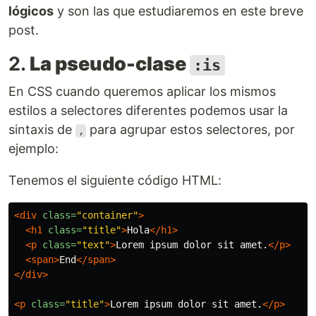
lógicos
y son las que estudiaremos en este breve
post.
2.
La pseudo-clase
:is
En CSS cuando queremos aplicar los mismos
estilos a selectores diferentes podemos usar la
sintaxis de
para agrupar estos selectores, por
,
ejemplo:
Tenemos el siguiente código HTML:
<div
class=
"container"
>
<h1
class=
"title"
>
Hola
</h1>
<p
class=
"text"
>
Lorem ipsum dolor sit amet.
</p>
<span>
End
</span>
</div>
<p
class=
"title"
>
Lorem ipsum dolor sit amet.
</p>