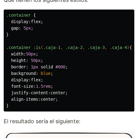
.container
{
display
:
flex
;
gap
:
5px
;
}
.container
:is
(
.caja-1
,
.caja-2
,
.caja-3
,
.caja-4
)
{
width
:
50px
;
height
:
50px
;
border
:
1px
solid
#000
;
background
:
blue
;
display
:
flex
;
font-size
:
1.5rem
;
justify-content
:
center
;
align-items
:
center
;
}
El resultado sería el siguiente: