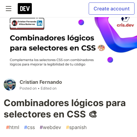
Create account
Cristian Fernando
Posted on
• Edited on
Combinadores lógicos para
selectores en CSS 🎨
#
html
#
css
#
webdev
#
spanish