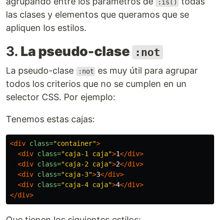
agrupando entre los parámetros de
todas
:is()
las clases y elementos que queramos que se
apliquen los estilos.
3.
La pseudo-clase
:not
La pseudo-clase
es muy útil para agrupar
:not
todos los criterios que no se cumplen en un
selector CSS. Por ejemplo:
Tenemos estas cajas:
<div
class=
"container"
>
<div
class=
"caja-1 caja"
>
1
</div>
<div
class=
"caja-2 caja"
>
2
</div>
<div
class=
"caja-3"
>
3
</div>
<div
class=
"caja-4 caja"
>
4
</div>
</div>
Que tienen los siguientes estilos: