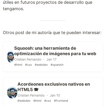
útiles en futuros proyectos de desarrollo que
tengamos.
Otros post de mi autoría que te pueden interesar:
Squoosh: una herramienta de
optimización de imágenes para tu web
Cristian Fernando ・ Jan 17
#html
#css
#webdev
#spanish
Acordeones exclusivos nativos en
HTML5 🪗
Cristian Fernando ・ Jan 10
#webdev
#html
#css
#frontend