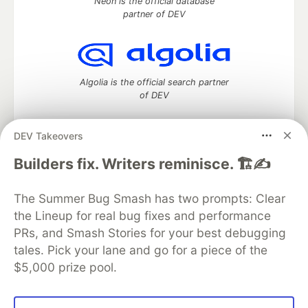
Neon is the official database
partner of DEV
Algolia is the official search partner
of DEV
DEV Takeovers
DEV Community
— A space to discuss and keep up software
Builders fix. Writers reminisce. 🏗️✍️
development and manage your software career
Home
DEV Challenges
DEV++
Videos
The Summer Bug Smash has two prompts: Clear
DEV Education Tracks
DEV Help
Advertise on DEV
the Lineup for real bug fixes and performance
Organization Accounts
DEV Showcase
About
Contact
PRs, and Smash Stories for your best debugging
Free Postgres Database
DEV Shop
MLH
Code of Conduct
Privacy Policy
Terms of Use
tales. Pick your lane and go for a piece of the
Built on
Forem
— the
open source
software that powers
DEV
$5,000 prize pool.
and other inclusive communities.
Made with love and
Ruby on Rails
. DEV Community
©
2016 -
2026.