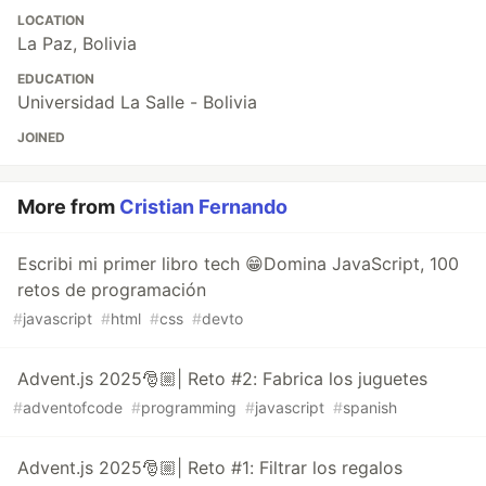
LOCATION
La Paz, Bolivia
EDUCATION
Universidad La Salle - Bolivia
JOINED
More from
Cristian Fernando
Escribi mi primer libro tech 😁Domina JavaScript, 100
retos de programación
#
javascript
#
html
#
css
#
devto
Advent.js 2025🎅🏼| Reto #2: Fabrica los juguetes
#
adventofcode
#
programming
#
javascript
#
spanish
Advent.js 2025🎅🏼| Reto #1: Filtrar los regalos