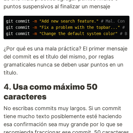
puntos suspensivos al finalizar un mensaje
git commit 
-m
"Add new search feature."
# Mal. Con pu
git commit 
-m
"Fix a problem with the topbar..."
# Ma
git commit 
-m
"Change the default system color"
# Bie
¿Por qué es una mala práctica? El primer mensaje
del commit es el título del mismo, por reglas
gramaticales nunca se deben usar puntos en un
título.
4.
Usa como máximo 50
caracteres
No escribas commits muy largos. Si un commit
tiene mucho texto posiblemente esté haciendo
esa confirmación sea muy grande por lo que se
recomienda fraccionar ese commit. 50 caracteres