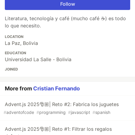
Follow
Literatura, tecnología y café (mucho café ☕) es todo
lo que necesito.
LOCATION
La Paz, Bolivia
EDUCATION
Universidad La Salle - Bolivia
JOINED
More from
Cristian Fernando
Advent.js 2025🎅🏼| Reto #2: Fabrica los juguetes
#
adventofcode
#
programming
#
javascript
#
spanish
Advent.js 2025🎅🏼| Reto #1: Filtrar los regalos