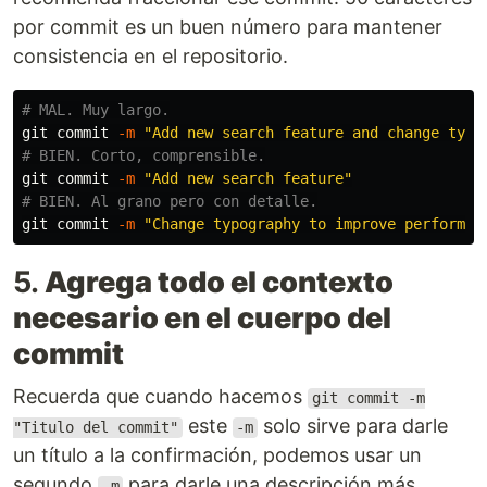
por commit es un buen número para mantener
consistencia en el repositorio.
# MAL. Muy largo.
git commit 
-m
"Add new search feature and change typo
# BIEN. Corto, comprensible.
git commit 
-m
"Add new search feature"
# BIEN. Al grano pero con detalle.
git commit 
-m
"Change typography to improve performan
5.
Agrega todo el contexto
necesario en el cuerpo del
commit
Recuerda que cuando hacemos
git commit -m
este
solo sirve para darle
"Titulo del commit"
-m
un título a la confirmación, podemos usar un
segundo
para darle una descripción más
-m