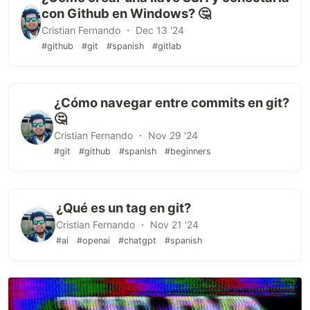
con Github en Windows? 🤔
Cristian Fernando ・ Dec 13 '24
#github
#git
#spanish
#gitlab
¿Cómo navegar entre commits en git?
🤔
Cristian Fernando ・ Nov 29 '24
#git
#github
#spanish
#beginners
¿Qué es un tag en git?
Cristian Fernando ・ Nov 21 '24
#ai
#openai
#chatgpt
#spanish