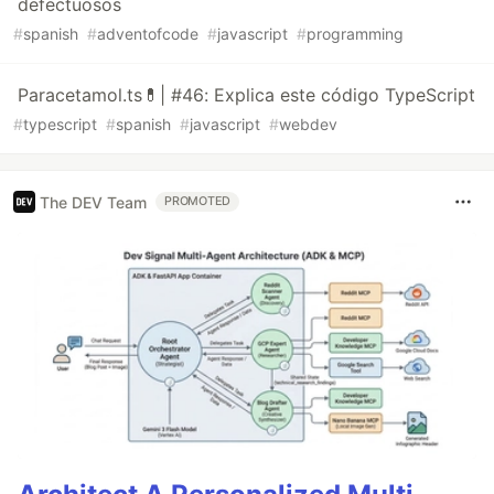
defectuosos
#
spanish
#
adventofcode
#
javascript
#
programming
Paracetamol.ts💊| #46: Explica este código TypeScript
#
typescript
#
spanish
#
javascript
#
webdev
The DEV Team
PROMOTED