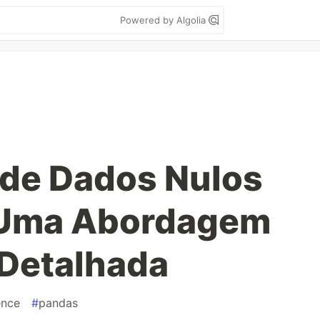
Powered by Algolia
 de Dados Nulos
 Uma Abordagem
 Detalhada
ence
#
pandas