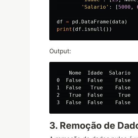
'Salario'
:
[
5000
,
df
=
pd
.
DataFrame
(
data
)
print
(
df
.
isnull
())
Output:
    Nome  Idade  Salario

0  False  False    False

1  False   True    False

2   True  False     True

3. Remoção de Dad