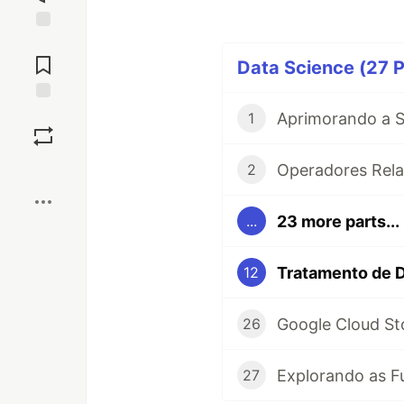
Jump to
Comments
Data Science (27 P
Save
1
Boost
2
23 more parts...
...
12
Google Cloud S
26
27