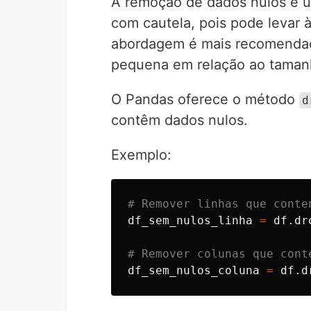
A remoção de dados nulos é um
com cautela, pois pode levar 
abordagem é mais recomendad
pequena em relação ao taman
O Pandas oferece o método
d
contêm dados nulos.
Exemplo:
df_sem_nulos_linha
=
df
.
dr
df_sem_nulos_coluna
=
df
.
d