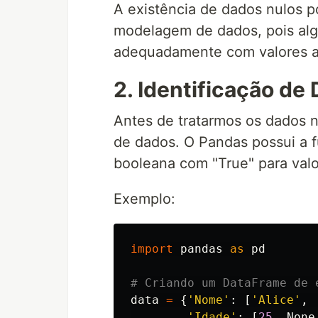
A existência de dados nulos p
modelagem de dados, pois al
adequadamente com valores a
2. Identificação de
Antes de tratarmos os dados n
de dados. O Pandas possui a
booleana com "True" para valor
Exemplo:
import
pandas
as
pd
data
=
{
'Nome'
:
[
'Alice'
,
'Idade'
:
[
25
,
None