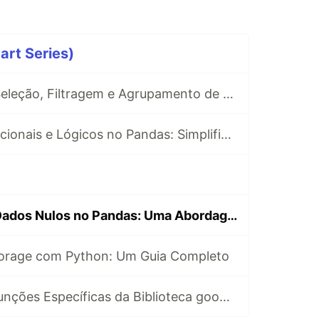
art Series)
Aprimorando a Seleção, Filtragem e Agrupamento de Dados no Pandas
Operadores Relacionais e Lógicos no Pandas: Simplificando a Filtragem de Dados
Tratamento de Dados Nulos no Pandas: Uma Abordagem Completa e Detalhada
torage com Python: Um Guia Completo
Explorando as Funções Específicas da Biblioteca google-cloud-storage no Google Cloud Platform