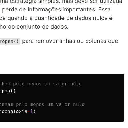
a estratégia simples, mas deve ser utilizada
à perda de informações importantes. Essa
a quando a quantidade de dados nulos é
ho do conjunto de dados.
para remover linhas ou colunas que
ropna()
opna
()
ropna
(
axis
=
1
)