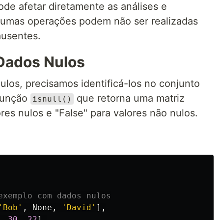
ode afetar diretamente as análises e
gumas operações podem não ser realizadas
usentes.
 Dados Nulos
ulos, precisamos identificá-los no conjunto
 função
que retorna uma matriz
isnull()
es nulos e "False" para valores não nulos.
'Bob'
,
None
,
'David'
],
,
30
,
22
],