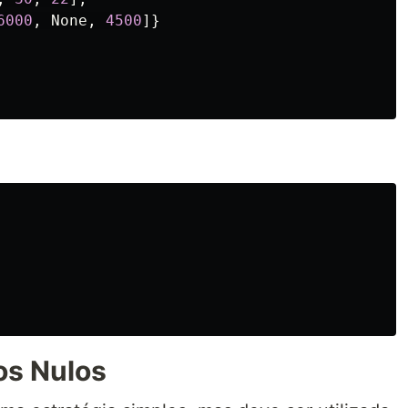
6000
,
None
,
4500
]}
os Nulos