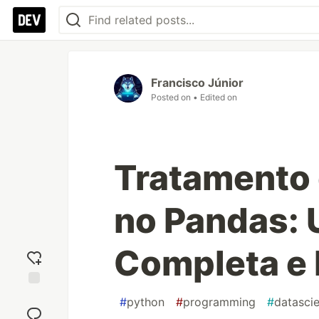
Francisco Júnior
Posted on
• Edited on
Tratamento
no Pandas:
Completa e
Add
#
python
#
programming
#
datasci
reaction