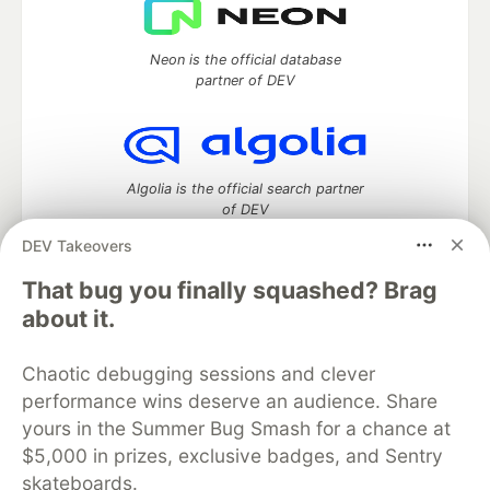
Neon is the official database
partner of DEV
Algolia is the official search partner
of DEV
DEV Takeovers
That bug you finally squashed? Brag
DEV Community
— A space to discuss and keep up software
about it.
development and manage your software career
Home
DEV Challenges
DEV++
Videos
Chaotic debugging sessions and clever
DEV Education Tracks
DEV Help
Advertise on DEV
performance wins deserve an audience. Share
Organization Accounts
DEV Showcase
About
Contact
yours in the Summer Bug Smash for a chance at
Free Postgres Database
DEV Shop
MLH
Code of Conduct
Privacy Policy
Terms of Use
$5,000 in prizes, exclusive badges, and Sentry
Built on
Forem
— the
open source
software that powers
DEV
skateboards.