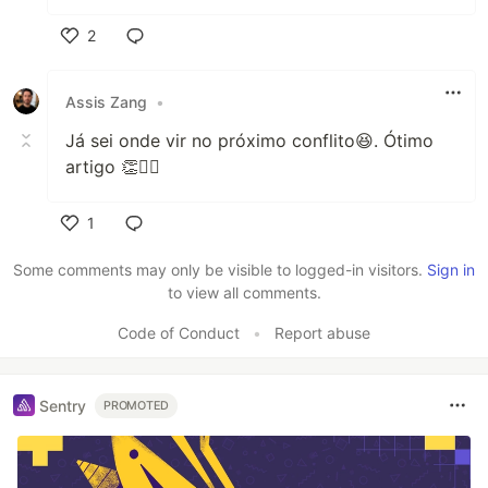
2
Like
Assis Zang
•
Já sei onde vir no próximo conflito😆. Ótimo
artigo 👏🙋‍♂️
1
Like
Some comments may only be visible to logged-in visitors.
Sign in
to view all comments.
Code of Conduct
•
Report abuse
Sentry
PROMOTED