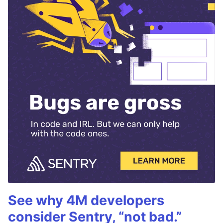
See why 4M developers
consider Sentry, “not bad.”