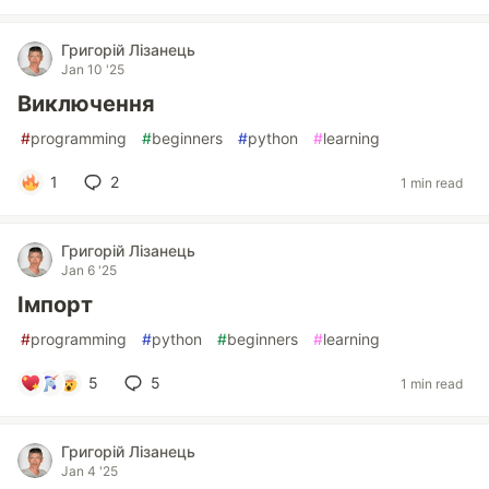
Григорій Лізанець
Jan 10 '25
Виключення
#
programming
#
beginners
#
python
#
learning
1
2
1 min read
Григорій Лізанець
Jan 6 '25
Імпорт
#
programming
#
python
#
beginners
#
learning
5
5
1 min read
Григорій Лізанець
Jan 4 '25