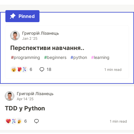
Pinned
Григорій Лізанець
Jan 2 '25
Перспективи навчання..
#
programming
#
beginners
#
python
#
learning
6
18
1 min read
Григорій Лізанець
Apr 14 '25
TDD у Python
6
1 min read