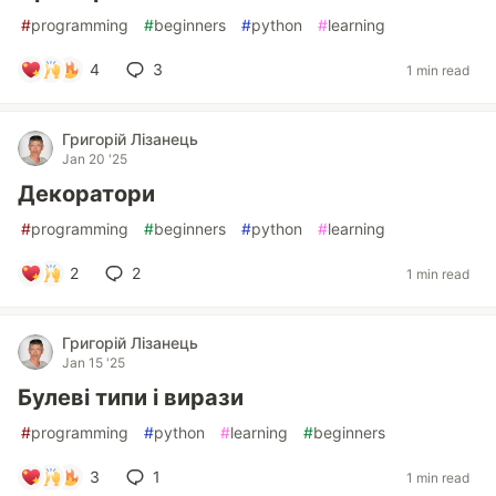
#
programming
#
beginners
#
python
#
learning
4
3
1 min read
Григорій Лізанець
Jan 20 '25
Декоратори
#
programming
#
beginners
#
python
#
learning
2
2
1 min read
Григорій Лізанець
Jan 15 '25
Булеві типи і вирази
#
programming
#
python
#
learning
#
beginners
3
1
1 min read