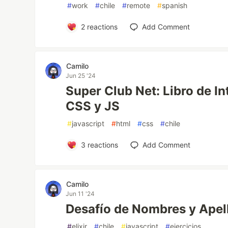
#
work
#
chile
#
remote
#
spanish
2
reactions
Add Comment
Camilo
Jun 25 '24
Super Club Net: Libro de I
CSS y JS
#
javascript
#
html
#
css
#
chile
3
reactions
Add Comment
Camilo
Jun 11 '24
Desafío de Nombres y Apel
#
elixir
#
chile
#
javascript
#
ejercicios