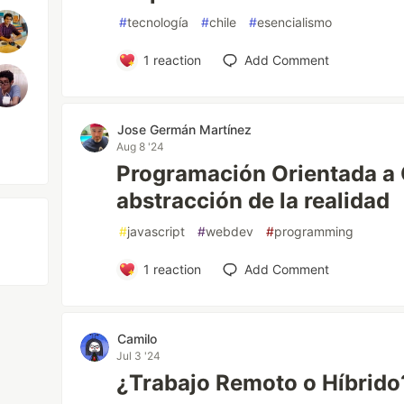
#
tecnología
#
chile
#
esencialismo
1
reaction
Add Comment
Jose Germán Martínez
Aug 8 '24
Programación Orientada a 
abstracción de la realidad
#
javascript
#
webdev
#
programming
1
reaction
Add Comment
Camilo
Jul 3 '24
¿Trabajo Remoto o Híbrido