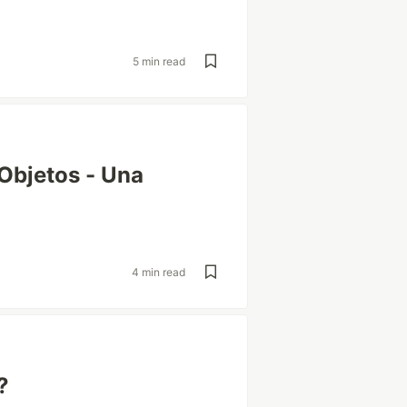
5 min read
Objetos - Una
4 min read
?