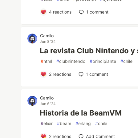
4
reactions
1
comment
Camilo
Jun 8 '24
La revista Club Nintendo y
#
html
#
clubnintendo
#
principiante
#
chile
2
reactions
1
comment
Camilo
Jun 6 '24
Historia de la BeamVM
#
elixir
#
beam
#
erlang
#
chile
2
reactions
Add Comment