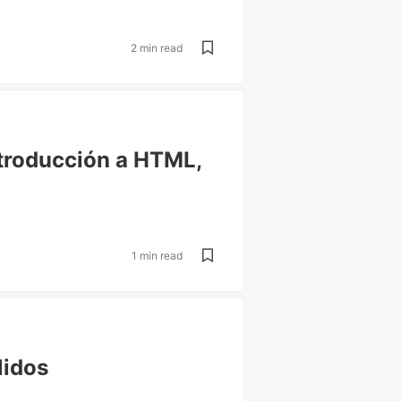
2 min read
ntroducción a HTML,
1 min read
lidos