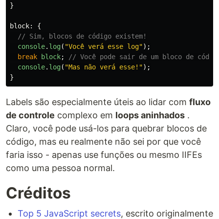
}
block
:
{
// Sim, blocos de código existem!
console
.
log
(
"
Você verá esse log
"
);
break
block
;
// Você pode sair de um bloco de códig
console
.
log
(
"
Mas não verá esse!
"
);
}
Labels são especialmente úteis ao lidar com
fluxo
de controle
complexo em
loops aninhados
.
Claro, você pode usá-los para quebrar blocos de
código, mas eu realmente não sei por que você
faria isso - apenas use funções ou mesmo IIFEs
como uma pessoa normal.
Créditos
Top 5 JavaScript secrets
, escrito originalmente