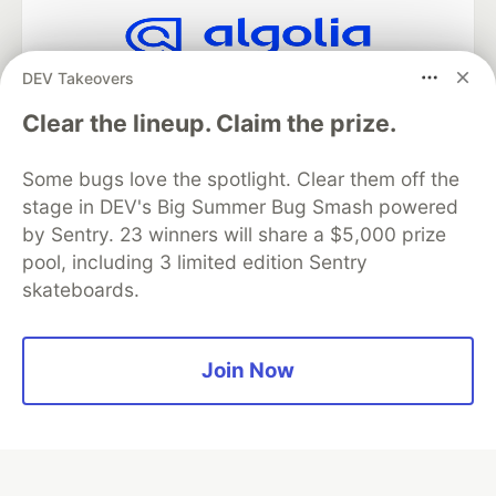
DEV Takeovers
Algolia is the official search partner
of DEV
Clear the lineup. Claim the prize.
Some bugs love the spotlight. Clear them off the
stage in DEV's Big Summer Bug Smash powered
DEV Community
— A space to discuss and keep up software
development and manage your software career
by Sentry. 23 winners will share a $5,000 prize
Home
DEV Challenges
DEV++
Videos
pool, including 3 limited edition Sentry
DEV Education Tracks
DEV Help
Advertise on DEV
skateboards.
Organization Accounts
DEV Showcase
About
Contact
Free Postgres Database
DEV Shop
MLH
Code of Conduct
Privacy Policy
Terms of Use
Join Now
Built on
Forem
— the
open source
software that powers
DEV
and other inclusive communities.
Made with love and
Ruby on Rails
. DEV Community
©
2016 -
2026.