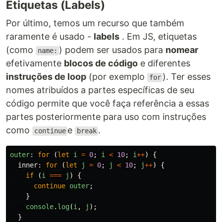
Etiquetas (Labels)
Por último, temos um recurso que também
raramente é usado -
labels
. Em JS, etiquetas
(como
) podem ser usados ​​para
nomear
name:
efetivamente
blocos de código
e diferentes
instruções de loop
(por exemplo
). Ter esses
for
nomes atribuídos a partes específicas de seu
código permite que você faça referência a essas
partes posteriormente para uso com instruções
como
e
.
continue
break
outer
:
for
(
let
i
=
0
;
i
<
10
;
i
++
)
{
inner
:
for
(
let
j
=
0
;
j
<
10
;
j
++
)
{
if
(
i
===
j
)
{
continue
outer
;
}
console
.
log
(
i
,
j
);
}