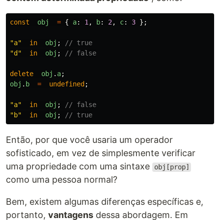
const
obj
=
{
a
:
1
,
b
:
2
,
c
:
3
};
"
a
"
in
obj
;
// true
"
d
"
in
obj
;
// false
delete
obj
.
a
;
obj
.
b
=
undefined
;
"
a
"
in
obj
;
// false
"
b
"
in
obj
;
// true
Então, por que você usaria um operador
sofisticado, em vez de simplesmente verificar
uma propriedade com uma sintaxe
obj[prop]
como uma pessoa normal?
Bem, existem algumas diferenças específicas e,
portanto,
vantagens
dessa abordagem. Em