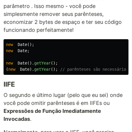
parâmetro . Isso mesmo - você pode
simplesmente remover seus parênteses,
economizar 2 bytes de espaço e ter seu código
funcionando perfeitamente!
new
Date
();
new
Date
;
new
Date
().
getYear
();
(
new
Date
).
getYear
();
// parênteses são necessários 
IIFE
O segundo e último lugar (pelo que eu sei) onde
você pode omitir parênteses é em IIFEs ou
Expressões de Função Imediatamente
Invocadas
.