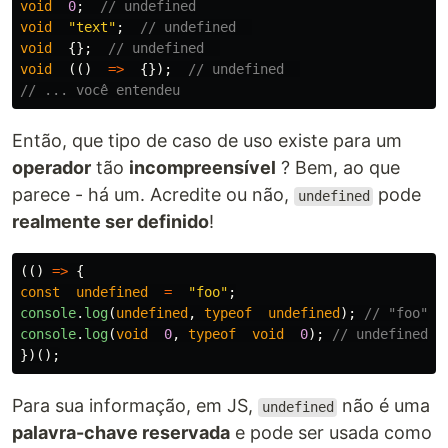
void
0
;
// undefined
void
"
text
"
;
// undefined  
void
{};
// undefined  
void
(()
=>
{});
// undefined  
// ... você entendeu
Então, que tipo de caso de uso existe para um
operador
tão
incompreensível
? Bem, ao que
parece - há um. Acredite ou não,
pode
undefined
realmente ser definido
!
(()
=>
{
const
undefined
=
"
foo
"
;
console
.
log
(
undefined
,
typeof
undefined
);
// "foo", 
console
.
log
(
void
0
,
typeof
void
0
);
// undefined, 
})();
Para sua informação, em JS,
não é uma
undefined
palavra-chave reservada
e pode ser usada como