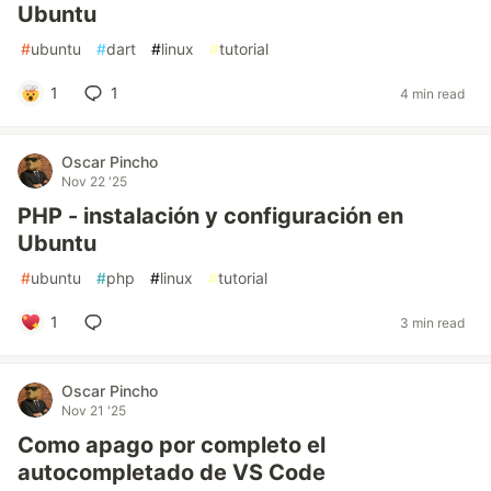
Ubuntu
#
ubuntu
#
dart
#
linux
#
tutorial
1
1
4 min read
Oscar Pincho
Nov 22 '25
PHP - instalación y configuración en
Ubuntu
#
ubuntu
#
php
#
linux
#
tutorial
1
3 min read
Oscar Pincho
Nov 21 '25
Como apago por completo el
autocompletado de VS Code