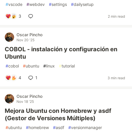
#
vscode
#
webdev
#
settings
#
dailysetup
3
2 min read
Oscar Pincho
Nov 20 '25
COBOL - instalación y configuración en
Ubuntu
#
cobol
#
ubuntu
#
linux
#
tutorial
4
1
3 min read
Oscar Pincho
Nov 18 '25
Mejora Ubuntu con Homebrew y asdf
(Gestor de Versiones Múltiples)
#
ubuntu
#
homebrew
#
asdf
#
versionmanager