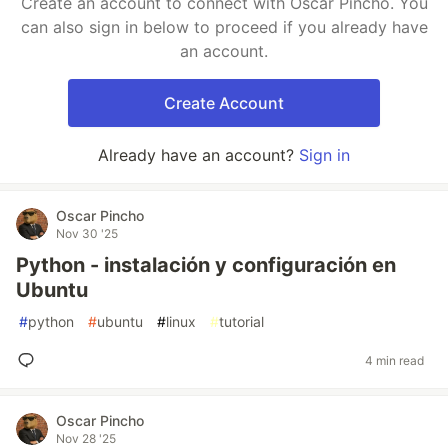
Create an account to connect with Oscar Pincho. You
can also sign in below to proceed if you already have
an account.
Create Account
Already have an account?
Sign in
Oscar Pincho
Nov 30 '25
Python - instalación y configuración en
Ubuntu
#
python
#
ubuntu
#
linux
#
tutorial
4 min read
Oscar Pincho
Nov 28 '25