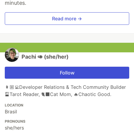
minutes.
Read more →
Pachi 🥑 (she/her)
Follow
👩🏼‍💻Developer Relations & Tech Community Builder
🎴Tarot Reader, 🐈‍⬛️Cat Mom, 🔥Chaotic Good.
LOCATION
Brasil
PRONOUNS
she/hers