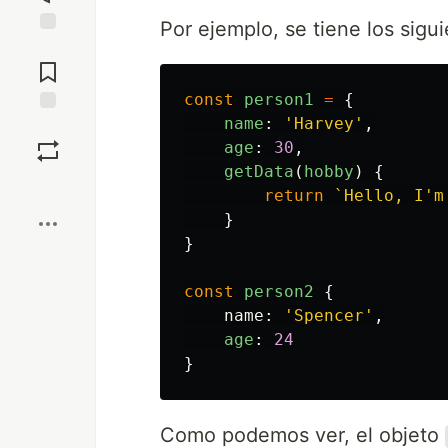
Por ejemplo, se tiene los sigu
Jump to
Comments
const
person1
=
{
name
:
'
Harvey
'
,
Save
age
:
30
,
getData
(
hobby
)
{
Boost
return
`Hello, I'm
}
}
const
person2
{
name
:
'
Spencer
'
,
age
:
24
}
Como podemos ver, el objeto