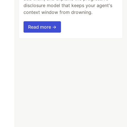
disclosure model that keeps your agent's
context window from drowning.
I'm 22 and I like to play videogames
Read more →
 to play videogames