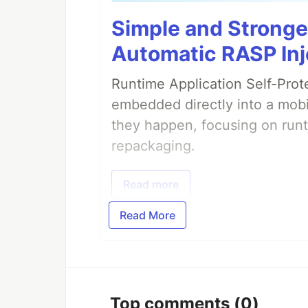
Simple and Stronge
Automatic RASP Inj
Runtime Application Self-Prot
embedded directly into a mobi
they happen, focusing on runt
repackaging.
Read more
Read More
Top comments
(0)