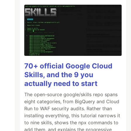
70+ official Google Cloud
${
hobby
}
`
Skills, and the 9 you
actually need to start
The open-source google/skills repo spans
eight categories, from BigQuery and Cloud
Run to WAF security audits. Rather than
installing everything, this tutorial narrows it
to nine skills, shows the npx commands to
add them, and explains the progressive