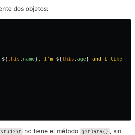
iente dos objetos:
 
${
this
.
name
}
, I'm 
${
this
.
age
}
 and I like to 
no tiene el método
, sin
student
getData()