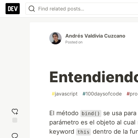
Andrés Valdivia Cuzcano
Posted on
Entendiendo
#
javascript
#
100daysofcode
#
pr
El método
se usa para 
bind()
parámetro es el objeto al cual
Add
keyword
dentro de la fu
this
reaction