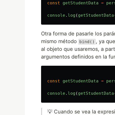
const
getStudentData
=
per
console
.
log
(
getStudentData
Otra forma de pasarle los pará
mismo método
, ya que
bind()
al objeto que usaremos, a par
argumentos definidos en la fun
const
getStudentData
=
per
console
.
log
(
getStudentData
💡 Cuando se vea la expre