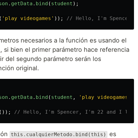
son
.
getData
.
bind
(
student
);
(
'
play videogames
'
));
// Hello, I'm Spencer, 
metros necesarios a la función es usando el
, si bien el primer parámetro hace referencia
tir del segundo parámetro serán los
ción original.
son
.
getData
.
bind
(
student
,
'
play videogames
'
);
());
// Hello, I'm Spencer, I'm 22 and I like
sión
es
this.cualquierMetodo.bind(this)