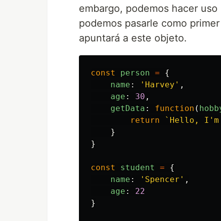
embargo, podemos hacer uso 
podemos pasarle como primer 
apuntará a este objeto.
const
person
=
{
name
:
'
Harvey
'
,
age
:
30
,
getData
:
function
(
hobb
return
`Hello, I'm
}
}
const
student
=
{
name
:
'
Spencer
'
,
age
:
22
}