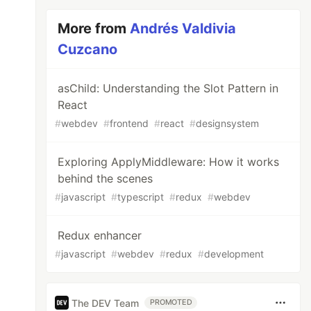
More from
Andrés Valdivia
Cuzcano
asChild: Understanding the Slot Pattern in
React
#
webdev
#
frontend
#
react
#
designsystem
${
hobby
}
`
Exploring ApplyMiddleware: How it works
behind the scenes
#
javascript
#
typescript
#
redux
#
webdev
Redux enhancer
#
javascript
#
webdev
#
redux
#
development
The DEV Team
PROMOTED