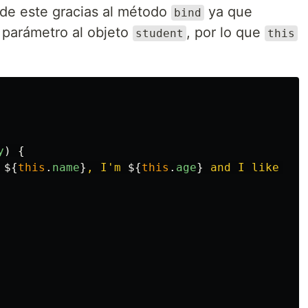
de este gracias al método
ya que
bind
parámetro al objeto
, por lo que
student
this
y
)
{
 
${
this
.
name
}
, I'm 
${
this
.
age
}
 and I like to 