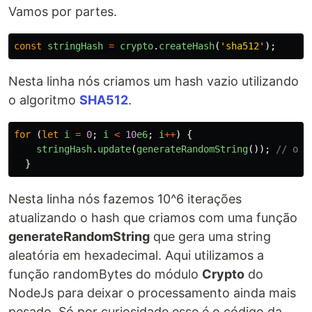
Vamos por partes.
const
stringHash
=
crypto
.
createHash
(
'
sha512
'
);
Nesta linha nós criamos um hash vazio utilizando
o algoritmo
SHA512
.
for 
(
let
i
=
0
;
i
<
10
e6
;
i
++
)
{
stringHash
.
update
(
generateRandomString
());
// ope
}
Nesta linha nós fazemos 10^6 iterações
atualizando o hash que criamos com uma função
generateRandomString
que gera uma string
aleatória em hexadecimal. Aqui utilizamos a
função randomBytes do módulo
Crypto
do
NodeJs para deixar o processamento ainda mais
pesado. Só por curiosidade esse é o código da