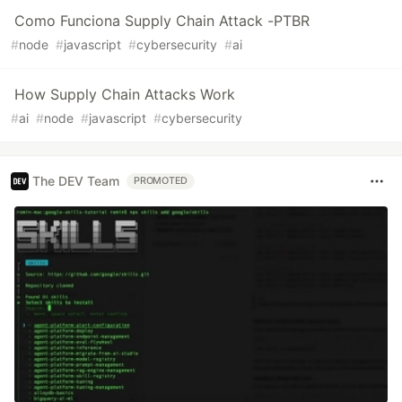
Como Funciona Supply Chain Attack -PTBR
#
node
#
javascript
#
cybersecurity
#
ai
How Supply Chain Attacks Work
#
ai
#
node
#
javascript
#
cybersecurity
The DEV Team
PROMOTED