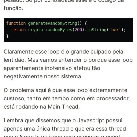
função.
function
generateRandomString
()
{
return
crypto
.
randomBytes
(
200
).
toString
(
'
hex
'
);
}
Claramente esse loop é o grande culpado pela
lentidão. Mas vamos entender o porque esse loop
aparentemente inofensivo afetou tão
negativamente nosso sistema.
O problema aqui é que esse loop extremamente
custoso, tanto em tempo como em processador,
está rodando na Main Thead.
Lembra que dissemos que o Javascript possui
apenas uma única thread e que era essa thread
que o NodeJs utilizava para executar o event-