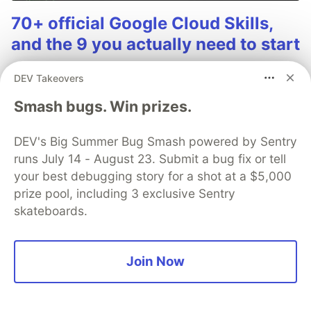
70+ official Google Cloud Skills,
and the 9 you actually need to start
The open-source google/skills repo spans eight
DEV Takeovers
categories, from BigQuery and Cloud Run to WAF
security audits. Rather than installing everything, this
Smash bugs. Win prizes.
tutorial narrows it to nine skills, shows the npx
commands to add them, and explains the progressive
DEV's Big Summer Bug Smash powered by Sentry
disclosure model that keeps your agent's context
runs July 14 - August 23. Submit a bug fix or tell
window from drowning.
your best debugging story for a shot at a $5,000
prize pool, including 3 exclusive Sentry
Read more →
skateboards.
Join Now
💎 DEV Diamond Sponsors