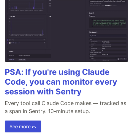
PSA: If you're using Claude
Code, you can monitor every
session with Sentry
Every tool call Claude Code makes — tracked as
a span in Sentry. 10-minute setup.
See more 👀