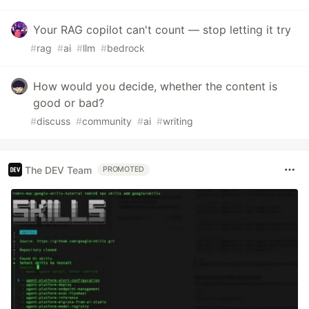
Your RAG copilot can't count — stop letting it try
#
rag
#
ai
#
llm
#
bedrock
How would you decide, whether the content is
good or bad?
#
discuss
#
community
#
ai
#
writing
The DEV Team
PROMOTED