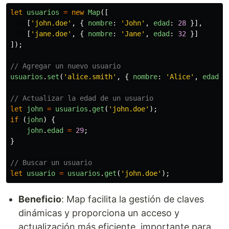
let
usuarios
=
new
Map
([
[
'
john.doe
'
,
{
nombre
:
'
John
'
,
edad
:
28
}],
[
'
jane.doe
'
,
{
nombre
:
'
Jane
'
,
edad
:
32
}]
]);
// Agregar un nuevo usuario
usuarios
.
set
(
'
alice.smith
'
,
{
nombre
:
'
Alice
'
,
edad
:
// Actualizar la edad de un usuario
let
john
=
usuarios
.
get
(
'
john.doe
'
);
if 
(
john
)
{
john
.
edad
=
29
;
}
// Buscar un usuario
let
usuario
=
usuarios
.
get
(
'
john.doe
'
);
Beneficio
: Map facilita la gestión de claves
dinámicas y proporciona un acceso y
actualización más eficiente, importante para