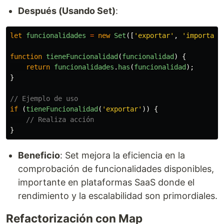
Después (Usando Set)
:
let
funcionalidades
=
new
Set
([
'
exportar
'
,
'
importar
'
function
tieneFuncionalidad
(
funcionalidad
)
{
return
funcionalidades
.
has
(
funcionalidad
);
}
// Ejemplo de uso
if 
(
tieneFuncionalidad
(
'
exportar
'
))
{
// Realiza acción
}
Beneficio
: Set mejora la eficiencia en la
comprobación de funcionalidades disponibles,
importante en plataformas SaaS donde el
rendimiento y la escalabilidad son primordiales.
Refactorización con Map