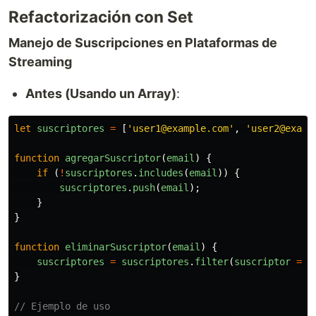
Refactorización con Set
Manejo de Suscripciones en Plataformas de
Streaming
Antes (Usando un Array)
:
let
suscriptores
=
[
'
user1@example.com
'
,
'
user2@examp
function
agregarSuscriptor
(
email
)
{
if 
(
!
suscriptores
.
includes
(
email
))
{
suscriptores
.
push
(
email
);
}
}
function
eliminarSuscriptor
(
email
)
{
suscriptores
=
suscriptores
.
filter
(
suscriptor
=>
}
// Ejemplo de uso