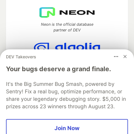
Neon is the official database
partner of DEV
DEV Takeovers
Algolia is the official search partner
of DEV
Your bugs deserve a grand finale.
It's the Big Summer Bug Smash, powered by
Sentry! Fix a real bug, optimize performance, or
DEV Community
— A space to discuss and keep up software
share your legendary debugging story. $5,000 in
development and manage your software career
prizes across 23 winners through August 23.
Home
DEV Challenges
DEV++
Videos
DEV Education Tracks
DEV Help
Advertise on DEV
Organization Accounts
DEV Showcase
About
Contact
Free Postgres Database
DEV Shop
MLH
Join Now
Code of Conduct
Privacy Policy
Terms of Use