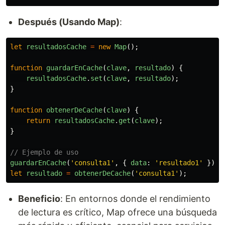
Después (Usando Map)
:
let
resultadosCache
=
new
Map
();
function
guardarEnCache
(
clave
,
resultado
)
{
resultadosCache
.
set
(
clave
,
resultado
);
}
function
obtenerDeCache
(
clave
)
{
return
resultadosCache
.
get
(
clave
);
}
// Ejemplo de uso
guardarEnCache
(
'
consulta1
'
,
{
data
:
'
resultado1
'
});
let
resultado
=
obtenerDeCache
(
'
consulta1
'
);
Beneficio
: En entornos donde el rendimiento
de lectura es crítico, Map ofrece una búsqueda