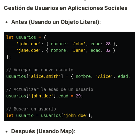
Gestión de Usuarios en Aplicaciones Sociales
Antes (Usando un Objeto Literal)
:
let
usuarios
=
{
'
john.doe
'
:
{
nombre
:
'
John
'
,
edad
:
28
},
'
jane.doe
'
:
{
nombre
:
'
Jane
'
,
edad
:
32
}
};
// Agregar un nuevo usuario
usuarios
[
'
alice.smith
'
]
=
{
nombre
:
'
Alice
'
,
edad
:
24
// Actualizar la edad de un usuario
usuarios
[
'
john.doe
'
].
edad
=
29
;
// Buscar un usuario
let
usuario
=
usuarios
[
'
john.doe
'
];
Después (Usando Map)
: