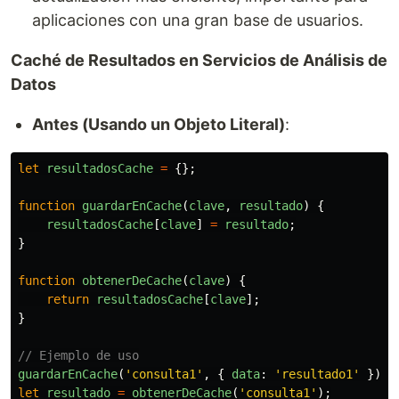
aplicaciones con una gran base de usuarios.
Caché de Resultados en Servicios de Análisis de
Datos
Antes (Usando un Objeto Literal)
:
let
resultadosCache
=
{};
function
guardarEnCache
(
clave
,
resultado
)
{
resultadosCache
[
clave
]
=
resultado
;
}
function
obtenerDeCache
(
clave
)
{
return
resultadosCache
[
clave
];
}
// Ejemplo de uso
guardarEnCache
(
'
consulta1
'
,
{
data
:
'
resultado1
'
});
let
resultado
=
obtenerDeCache
(
'
consulta1
'
);