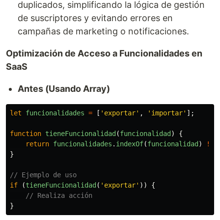
duplicados, simplificando la lógica de gestión
de suscriptores y evitando errores en
campañas de marketing o notificaciones.
Optimización de Acceso a Funcionalidades en
SaaS
Antes (Usando Array)
let
funcionalidades
=
[
'
exportar
'
,
'
importar
'
];
function
tieneFuncionalidad
(
funcionalidad
)
{
return
funcionalidades
.
indexOf
(
funcionalidad
)
!==
}
// Ejemplo de uso
if 
(
tieneFuncionalidad
(
'
exportar
'
))
{
// Realiza acción
}