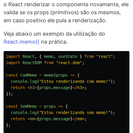
o React renderizar o componente novamente, ele
valida se os props (primitivos) são os mesmos,
em caso positivo ele pula a renderização.
Veja abaixo um exemplo da utilização do
React.memo()
na prática.
import
React
,
{
memo
,
useState
}
from
"
react
"
;
import
ReactDOM
from
"
react-dom
"
;
const
ComMemo
=
memo
(
props
=>
{
console
.
log
(
"
Estou renderizando com memo!
"
);
return
<
h3
>
{
props
.
message
}
<
/h3>
});
const
SemMemo
=
props
=>
{
console
.
log
(
"
Estou renderizando sem memo!
"
);
return
<
em
>
{
props
.
message
}
<
/em>
};