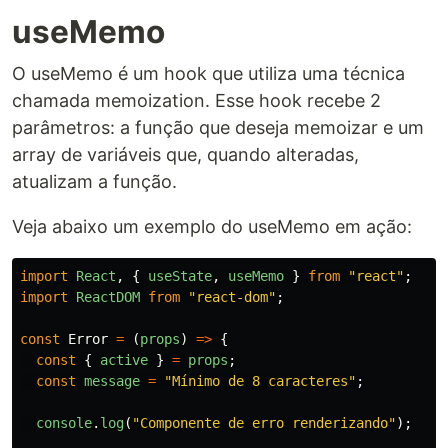
useMemo
O useMemo é um hook que utiliza uma técnica
chamada memoization. Esse hook recebe 2
parâmetros: a função que deseja memoizar e um
array de variáveis que, quando alteradas,
atualizam a função.
Veja abaixo um exemplo do useMemo em ação:
import
React
,
{
useState
,
useMemo
}
from
"
react
"
;
import
ReactDOM
from
"
react-dom
"
;
const
Error
=
(
props
)
=>
{
const
{
active
}
=
props
;
const
message
=
"
Mínimo de 8 caracteres
"
;
console
.
log
(
"
Componente de erro renderizando
"
);