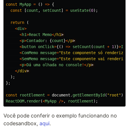
const
MyApp
=
()
=>
{
const
[
count
,
setCount
]
=
useState
(
0
);
return 
(
<
div
>
<
h1
>
React
Memo
<
/h1
<
p
>
Contador
:
{
count
}
<
/p
<
button
onClick
=
{()
=>
setCount
(
count
+
1
)}
>
Inc
<
ComMemo
message
=
"
Este componente só renderiza 
<
SemMemo
message
=
"
Este componente vai renderiza
<
p
>
Dá
uma
olhada
no
console
!<
/p
<
/div
);
};
const
rootElement
=
document
.
getElementById
(
"
root
"
);
ReactDOM
.
render
(
<
MyApp
/>
,
rootElement
);
Você pode conferir o exemplo funcionando no
codesandbox,
aqui
.