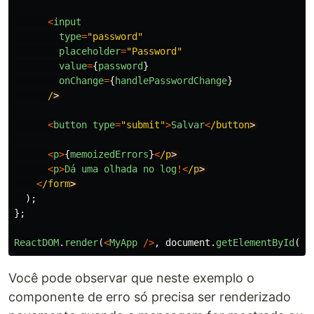
<
input
type
=
"
password
"
placeholder
=
"
Password
"
value
=
{
password
}
onChange
=
{
handlePasswordChange
}
/
<
button
type
=
"
submit
"
>
Salvar
<
/button
<
p
>
{
memoizedErrors
}
<
/p
<
p
>
Dá
uma
olhada
no
log
!<
/p
<
/form
);
};
ReactDOM
.
render
(
<
MyApp
/>
,
document
.
getElementById
(
"
r
Você pode observar que neste exemplo o
componente de erro só precisa ser renderizado