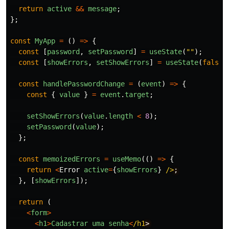
return
active
&&
message
;
};
const
MyApp
=
()
=>
{
const
[
password
,
setPassword
]
=
useState
(
""
);
const
[
showErrors
,
setShowErrors
]
=
useState
(
false
)
const
handlePasswordChange
=
(
event
)
=>
{
const
{
value
}
=
event
.
target
;
setShowErrors
(
value
.
length
<
8
);
setPassword
(
value
);
};
const
memoizedErrors
=
useMemo
(()
=>
{
return
<
Error
active
=
{
showErrors
}
/>
},
[
showErrors
]);
return 
(
<
form
>
<
h1
>
Cadastrar
uma
senha
<
/h1