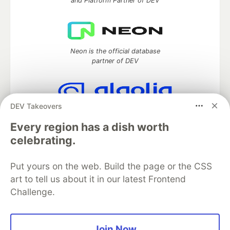
and Platform Partner of DEV
Neon is the official database
partner of DEV
DEV Takeovers
Algolia is the official search partner
of DEV
Every region has a dish worth
celebrating.
Put yours on the web. Build the page or the CSS
DEV Community
— A space to discuss and keep up software
art to tell us about it in our latest Frontend
development and manage your software career
Challenge.
Home
DEV Challenges
DEV++
Videos
DEV Education Tracks
DEV Help
Advertise on DEV
Organization Accounts
DEV Showcase
About
Contact
Free Postgres Database
DEV Shop
MLH
Join Now