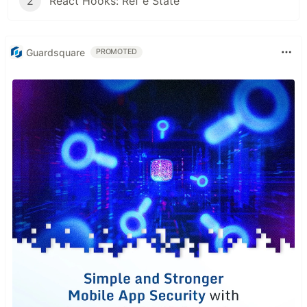
2
React Hooks: Ref e State
Guardsquare
PROMOTED