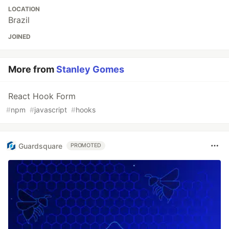
LOCATION
Brazil
JOINED
More from
Stanley Gomes
React Hook Form
#
npm
#
javascript
#
hooks
Guardsquare
PROMOTED