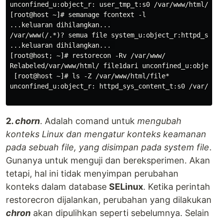
unconfined_u:object_r: user_tmp_t:s0 /var/www/html/fi
[root@host ~]# semanage fcontext -l

...keluaran dihilangkan...

/var/www(/.*)? semua file system_u:object_r:httpd_sys_
...keluaran dihilangkan... 

[root@host; ~]# restorecon -Rv /var/www/

Relabeled/var/www/html/ file1dari unconfined_u:object
 [root@host ~]# ls -Z /var/www/html/file*

unconfined_u:object_r: httpd_sys_content_t:s0 /var/ww
2.
chorn
. Adalah comand untuk
mengubah
konteks Linux dan mengatur konteks keamanan
pada sebuah file, yang disimpan pada system file
.
Gunanya untuk menguji dan bereksperimen. Akan
tetapi, hal ini tidak menyimpan perubahan
konteks dalam database
SELinux
. Ketika perintah
restorecron dijalankan, perubahan yang dilakukan
chron
akan dipulihkan seperti sebelumnya. Selain