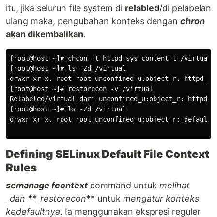
itu, jika seluruh file system di
relabled
/di pelabelan
ulang maka, pengubahan konteks dengan
chron
akan dikembalikan
.
[root@host ~]# chcon -t httpd_sys_content_t /virtual

[root@host ~]# ls -Zd /virtual

drwxr-xr-x. root root unconfined_u:object_r: httpd_sys
[root@host ~]# restorecon -v /virtual

Relabeled/virtual dari unconfined_u:object_r: httpd_sy
[root@host ~]# ls -Zd /virtual

drwxr-xr-x. root root unconfined_u:object_r: default_t
Defining SELinux Default File Context
Rules
semanage fcontext
command untuk
melihat
_dan **_restorecon
** untuk
mengatur konteks
kedefaultnya
. Ia menggunakan ekspresi reguler