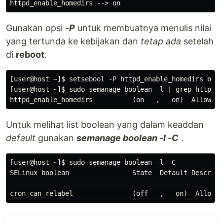
Gunakan opsi
-P
untuk membuatnya menulis nilai
yang tertunda ke kebijakan dan
tetap ada
setelah
di
reboot
.
[user@host ~]$ setsebool -P httpd_enable_homedirs on

[user@host ~]$ sudo semanage boolean -l | grep httpd_e
Untuk melihat list boolean yang dalam keaddan
default
gunakan
semanage boolean -l -C
.
[user@host ~]$ sudo semanage boolean -l -C

SELinux boolean                State  Default Descript