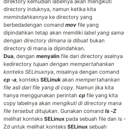
direktory kemudian labelnya akan mengikuti
directory induknya, namun ketika kita
memindahkannya
ke directory yang
berbedadengan comand
mov
file yang
dipindahkan tetap akan memiliki
label yang sama
dengan directory dimana ia dibuat
bukan
directory di mana ia dipindahkan.
Dua
, dengan
menyalin
file dari directory asalnya
kedirectory
tujuan dengan mempertahankan
konteks SELinuxnya
, misalnya dengan comand
cp -a
, konteks
SELinuk
akan
mempertahankan
file asli dari file yang di copy
. Namun jika kita
hanya menggunakan perintah
cp
file yang kita
copy labelnya akan
mengikuti di directory mana
file tersebut ditujukan
. Gunakan comand
ls -Z
melihat konteks
SELinux
pada sebuah file dan ls -
Zd untuk melihat konteks
SELinux
sebuah