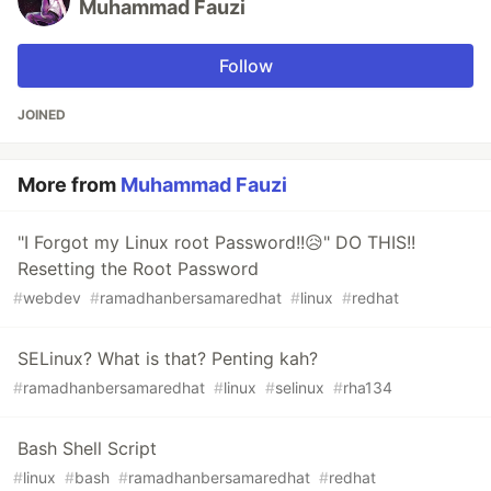
Muhammad Fauzi
Follow
JOINED
More from
Muhammad Fauzi
"I Forgot my Linux root Password!!😥" DO THIS!!
Resetting the Root Password
#
webdev
#
ramadhanbersamaredhat
#
linux
#
redhat
SELinux? What is that? Penting kah?
#
ramadhanbersamaredhat
#
linux
#
selinux
#
rha134
Bash Shell Script
#
linux
#
bash
#
ramadhanbersamaredhat
#
redhat