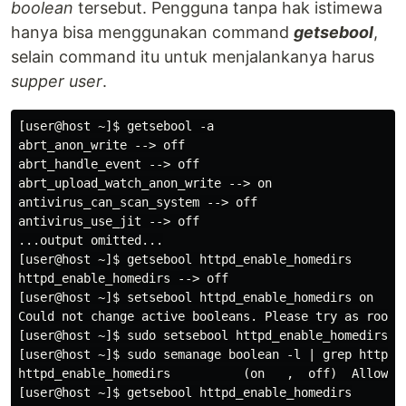
boolean
tersebut. Pengguna tanpa hak istimewa
hanya bisa menggunakan command
getsebool
,
selain command itu untuk menjalankanya harus
supper user
.
[user@host ~]$ getsebool -a

abrt_anon_write --> off

abrt_handle_event --> off

abrt_upload_watch_anon_write --> on

antivirus_can_scan_system --> off

antivirus_use_jit --> off

...output omitted...

[user@host ~]$ getsebool httpd_enable_homedirs

httpd_enable_homedirs --> off

[user@host ~]$ setsebool httpd_enable_homedirs on

Could not change active booleans. Please try as root: 
[user@host ~]$ sudo setsebool httpd_enable_homedirs on
[user@host ~]$ sudo semanage boolean -l | grep httpd_e
httpd_enable_homedirs          (on   ,  off)  Allow ht
[user@host ~]$ getsebool httpd_enable_homedirs
