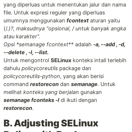
yang diperluas untuk menentukan jalur dan nama
file. Untuk expresi reguler yang diperluas
umumnya menggunakan
fcontext
aturan yaitu
(/.
)?, maksudnya “opsional, / untuk banyak angka
atau karakter”.
Opsi *
semanage fcontext
** adalah
-a, --add , -d,
--delete , -l, --list.
Untuk mengontrol
SELinux
konteks intall terlebih
dahulu
policycoreutils
package dan
policycoreutils-python
, yang akan berisi
command
restorecon
dan
semanage
. Untuk
melihat
konteks yang berjalan
gunakan
semanage fconteks -l
di ikuti dengan
restorecon
.
B. Adjusting SELinux