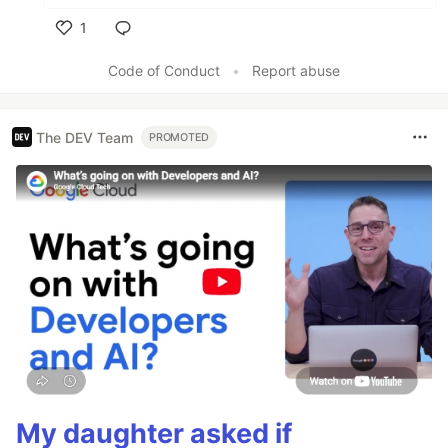
1
Like
Code of Conduct
•
Report abuse
The DEV Team
PROMOTED
My daughter asked if