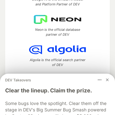
and Platform Partner of DEV
Neon is the official database
partner of DEV
Algolia is the official search partner
of DEV
DEV Takeovers
DEV Community
— A space to discuss and keep up software
Clear the lineup. Claim the prize.
development and manage your software career
Home
DEV Challenges
DEV++
Videos
Some bugs love the spotlight. Clear them off the
DEV Education Tracks
DEV Help
Advertise on DEV
stage in DEV's Big Summer Bug Smash powered
Organization Accounts
DEV Showcase
About
Contact