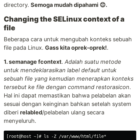
directory.
Semoga mudah dipahami 😊.
Changing the SELinux context of a
file
Beberapa cara untuk mengubah konteks sebuah
file pada Linux.
Gass kita oprek-oprek!
.
1. semanage fcontext
.
Adalah suatu metode
untuk mendeklarasikan label default untuk
sebuah file yang kemudian menerapkan konteks
tersebut ke file dengan command restorasicon
.
Hal ini dapat memastikan bahwa pelabelan akan
sesuai dengan keinginan bahkan setelah system
diberi
relabled
/pelabelan ulang secara
menyeluruh.
[root@host ~]# ls -Z /var/www/html/file*
