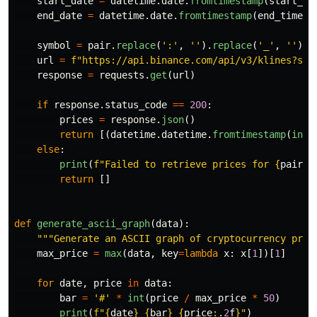
start_date
=
datetime
.
date
.
fromtimestamp
(
start_ti
end_date
=
datetime
.
date
.
fromtimestamp
(
end_timest
symbol
=
pair
.
replace
(
'
:
'
,
''
).
replace
(
'
_
'
,
''
).
u
url
=
f
"
https://api.binance.com/api/v3/klines?sym
response
=
requests
.
get
(
url
)
if
response
.
status_code
==
200
:
prices
=
response
.
json
()
return
[(
datetime
.
datetime
.
fromtimestamp
(
int
(
else
:
print
(
f
"
Failed to retrieve prices for 
{
pair
}
 
return
[]
def
generate_ascii_graph
(
data
):
"""
Generate an ASCII graph of cryptocurrency pric
max_price
=
max
(
data
,
key
=
lambda
x
:
x
[
1
])[
1
]
for
date
,
price
in
data
:
bar
=
'
#
'
*
int
(
price
/
max_price
*
50
)
print
(
f
"
{
date
}
{
bar
}
{
price
:
.
2
f
}
"
)