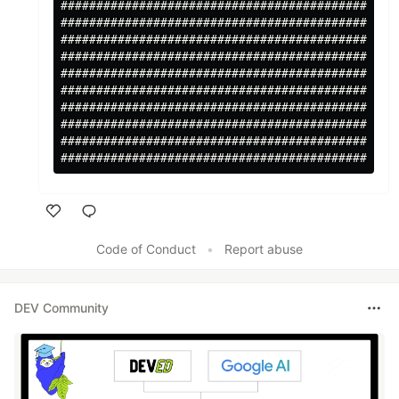
################################################
################################################
################################################
################################################
################################################
################################################
################################################
################################################
################################################
Like
Code of Conduct
•
Report abuse
DEV Community