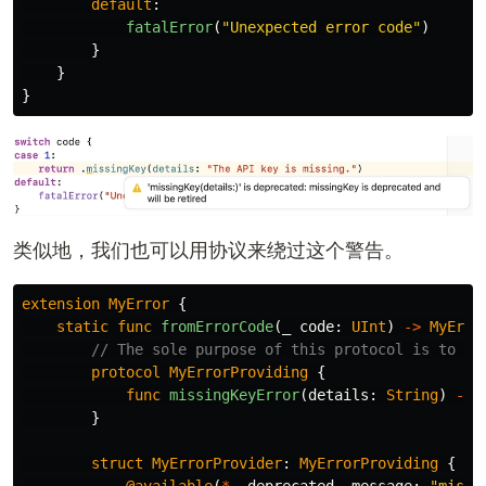
default
:
fatalError
(
"Unexpected error code"
)
}
}
}
类似地，我们也可以用协议来绕过这个警告。
extension
MyError
{
static
func
fromErrorCode
(
_
code
:
UInt
)
->
MyErro
// The sole purpose of this protocol is to si
protocol
MyErrorProviding
{
func
missingKeyError
(
details
:
String
)
->
}
struct
MyErrorProvider
:
MyErrorProviding
{
@available
(
*
,
deprecated
,
message
:
"missi