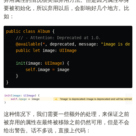
要被初始化，所以弃用以后，会影响好几个地方。比
如：
public
class
Album
{
/// - Attention: Deprecated at 1.0.
@available
(
*
,
deprecated
,
message
:
"image is depr
public
let
image
:
UIImage
init
(
image
:
UIImage
)
{
self
.
image
=
image
}
}
这种情况下，我们需要一些额外的处理，来保证之前
被弃用的属性在最终被移除之前仍然可用，但是不会
给出警告。话不多说，直接上代码：