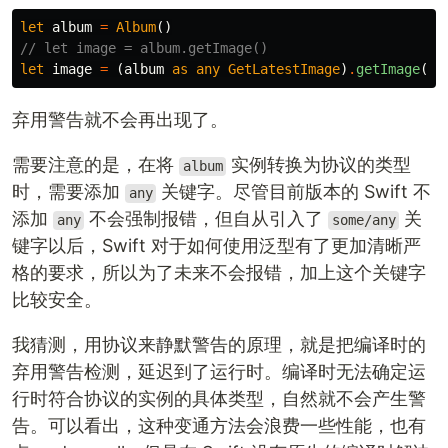
let
album
=
Album
()
// let image = album.getImage()
let
image
=
(
album
as
any
GetLatestImage
)
.
getImage
()
弃用警告就不会再出现了。
需要注意的是，在将
实例转换为协议的类型
album
时，需要添加
关键字。尽管目前版本的 Swift 不
any
添加
不会强制报错，但自从引入了
关
any
some/any
键字以后，Swift 对于如何使用泛型有了更加清晰严
格的要求，所以为了未来不会报错，加上这个关键字
比较安全。
我猜测，用协议来静默警告的原理，就是把编译时的
弃用警告检测，延迟到了运行时。编译时无法确定运
行时符合协议的实例的具体类型，自然就不会产生警
告。可以看出，这种变通方法会浪费一些性能，也有