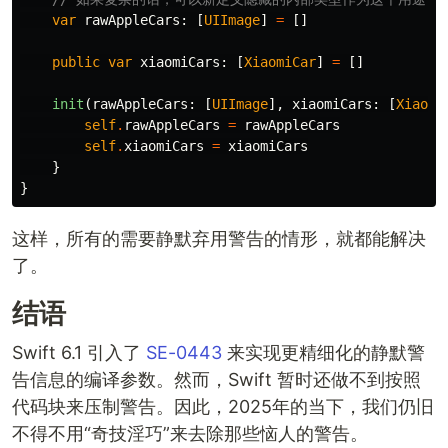
var
rawAppleCars
:
[
UIImage
]
=
[]
public
var
xiaomiCars
:
[
XiaomiCar
]
=
[]
init
(
rawAppleCars
:
[
UIImage
],
xiaomiCars
:
[
Xiaomi
self
.
rawAppleCars
=
rawAppleCars
self
.
xiaomiCars
=
xiaomiCars
}
}
这样，所有的需要静默弃用警告的情形，就都能解决
了。
结语
Swift 6.1 引入了
SE-0443
来实现更精细化的静默警
告信息的编译参数。然而，Swift 暂时还做不到按照
代码块来压制警告。因此，2025年的当下，我们仍旧
不得不用“奇技淫巧”来去除那些恼人的警告。