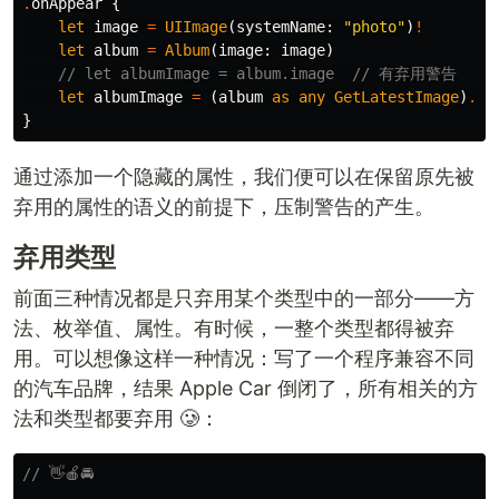
.
onAppear
{
let
image
=
UIImage
(
systemName
:
"photo"
)
!
let
album
=
Album
(
image
:
image
)
// let albumImage = album.image  // 有弃用警告
let
albumImage
=
(
album
as
any
GetLatestImage
)
.
im
}
通过添加一个隐藏的属性，我们便可以在保留原先被
弃用的属性的语义的前提下，压制警告的产生。
弃用类型
前面三种情况都是只弃用某个类型中的一部分——方
法、枚举值、属性。有时候，一整个类型都得被弃
用。可以想像这样一种情况：写了一个程序兼容不同
的汽车品牌，结果 Apple Car 倒闭了，所有相关的方
法和类型都要弃用 🥲：
// 👋🍎🚘