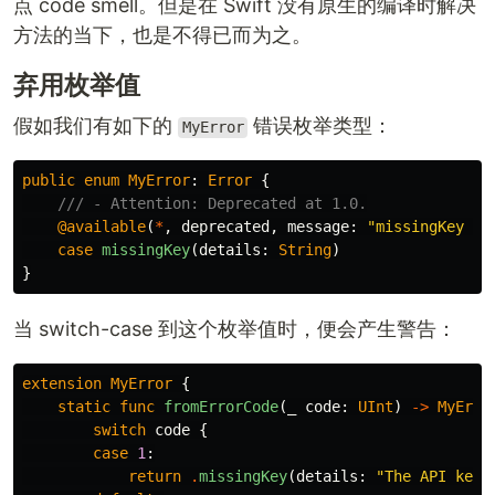
点 code smell。但是在 Swift 没有原生的编译时解决
方法的当下，也是不得已而为之。
弃用枚举值
假如我们有如下的
错误枚举类型：
MyError
public
enum
MyError
:
Error
{
/// - Attention: Deprecated at 1.0.
@available
(
*
,
deprecated
,
message
:
"missingKey is
case
missingKey
(
details
:
String
)
}
当 switch-case 到这个枚举值时，便会产生警告：
extension
MyError
{
static
func
fromErrorCode
(
_
code
:
UInt
)
->
MyErro
switch
code
{
case
1
:
return
.
missingKey
(
details
:
"The API key 