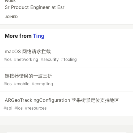
WORK
Sr Product Engineer at Esri
JOINED
More from
Ting
macOS 网络请求拦截
#
ios
#
networking
#
security
#
tooling
链接器错误的一波三折
#
ios
#
mobile
#
compiling
ARGeoTrackingConfiguration 苹果街景定位支持地区
#
api
#
ios
#
resources