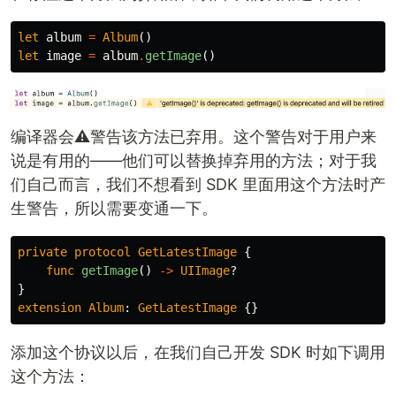
let
album
=
Album
()
let
image
=
album
.
getImage
()
编译器会⚠️警告该方法已弃用。这个警告对于用户来
说是有用的——他们可以替换掉弃用的方法；对于我
们自己而言，我们不想看到 SDK 里面用这个方法时产
生警告，所以需要变通一下。
private
protocol
GetLatestImage
{
func
getImage
()
->
UIImage
?
}
extension
Album
:
GetLatestImage
{}
添加这个协议以后，在我们自己开发 SDK 时如下调用
这个方法：