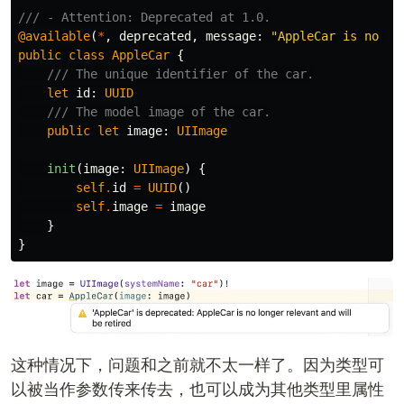
/// - Attention: Deprecated at 1.0.
@available
(
*
,
deprecated
,
message
:
"AppleCar is no lo
public
class
AppleCar
{
/// The unique identifier of the car.
let
id
:
UUID
/// The model image of the car.
public
let
image
:
UIImage
init
(
image
:
UIImage
)
{
self
.
id
=
UUID
()
self
.
image
=
image
}
}
这种情况下，问题和之前就不太一样了。因为类型可
以被当作参数传来传去，也可以成为其他类型里属性