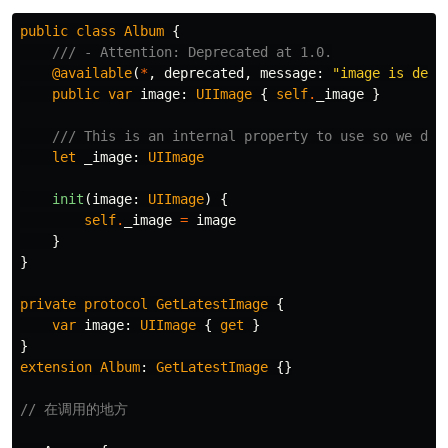
public
class
Album
{
/// - Attention: Deprecated at 1.0.
@available
(
*
,
deprecated
,
message
:
"image is depr
public
var
image
:
UIImage
{
self
.
_image
}
/// This is an internal property to use so we don
let
_image
:
UIImage
init
(
image
:
UIImage
)
{
self
.
_image
=
image
}
}
private
protocol
GetLatestImage
{
var
image
:
UIImage
{
get
}
}
extension
Album
:
GetLatestImage
{}
// 在调用的地方