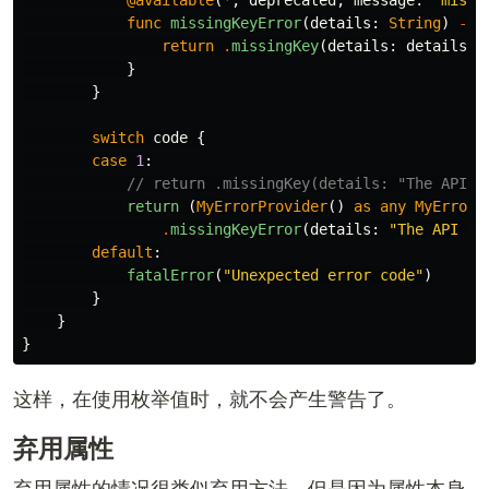
func
missingKeyError
(
details
:
String
)
->
return
.
missingKey
(
details
:
details
)
}
}
switch
code
{
case
1
:
// return .missingKey(details: "The API k
return
(
MyErrorProvider
()
as
any
MyErrorP
.
missingKeyError
(
details
:
"The API ke
default
:
fatalError
(
"Unexpected error code"
)
}
}
}
这样，在使用枚举值时，就不会产生警告了。
弃用属性
弃用属性的情况很类似弃用方法。但是因为属性本身