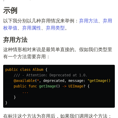
示例
以下我分别以几种弃用情况来举例：
弃用方法
、
弃用
枚举值
、
弃用属性
、
弃用类型
。
弃用方法
这种情形相对来说是最简单直接的。假如我们类型里
有一个方法需要弃用：
public
class
Album
{
/// - Attention: Deprecated at 1.0.
@available
(
*
,
deprecated
,
message
:
"getImage() is
public
func
getImage
()
->
UIImage
?
{
...
}
}
在标注这个方法为弃用后，如果我们调用这个方法：