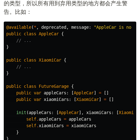
的类型，所以所有用到弃用类型的地方都会产生警
告。比如：
@available
(
*
,
deprecated
,
message
:
"AppleCar is no lo
public
class
AppleCar
{
// ...
}
public
class
XiaomiCar
{
// ...
}
public
class
FutureGarage
{
public
var
appleCars
:
[
AppleCar
]
=
[]
public
var
xiaomiCars
:
[
XiaomiCar
]
=
[]
init
(
appleCars
:
[
AppleCar
],
xiaomiCars
:
[
XiaomiCa
self
.
appleCars
=
appleCars
self
.
xiaomiCars
=
xiaomiCars
}
}