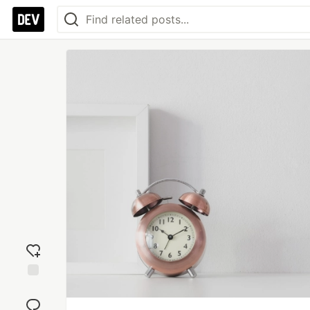
Add
reaction