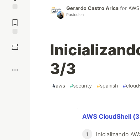
Gerardo Castro Arica
for
AWS 
Jump to
Posted on
Comments
Save
Inicializan
Boost
3/3
#
aws
#
security
#
spanish
#
clouds
AWS CloudShell (3 
Inicializando AW
1