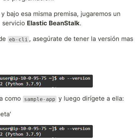
, y bajo esa misma premisa, jugaremos un
 servicio
Elastic BeanStalk
.
 de
, asegúrate de tener la versión mas
eb-cli
la como
y luego dirígete a ella:
sample-app
eta'