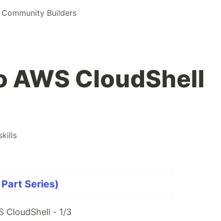
Community Builders
do AWS CloudShell
kills
Part Series)
S CloudShell - 1/3