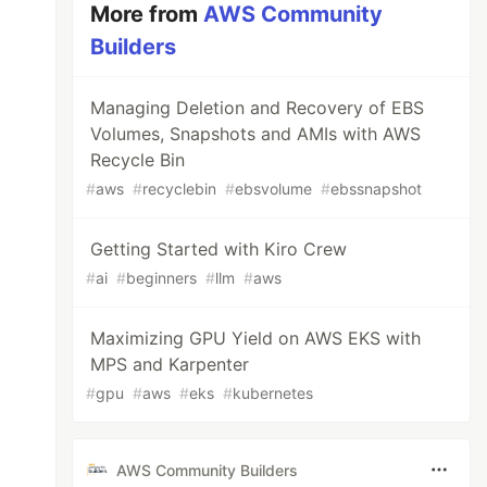
More from
AWS Community
Builders
Managing Deletion and Recovery of EBS
Volumes, Snapshots and AMIs with AWS
Recycle Bin
#
aws
#
recyclebin
#
ebsvolume
#
ebssnapshot
Getting Started with Kiro Crew
#
ai
#
beginners
#
llm
#
aws
Maximizing GPU Yield on AWS EKS with
MPS and Karpenter
#
gpu
#
aws
#
eks
#
kubernetes
AWS Community Builders