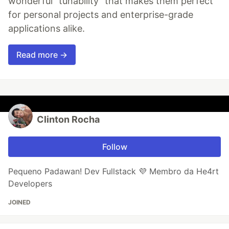
wonderful "tunability" that makes them perfect
for personal projects and enterprise-grade
applications alike.
Read more →
Clinton Rocha
Follow
Pequeno Padawan! Dev Fullstack 💜 Membro da He4rt
Developers
JOINED