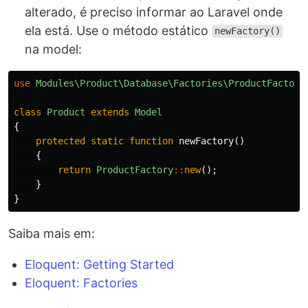
alterado, é preciso informar ao Laravel onde
ela está. Use o método estático
newFactory()
na model:
use
Modules\Product\Database\Factories\ProductFactory
class
Product
extends
Model
{
protected
static
function
newFactory
()
{
return
ProductFactory
::
new
();
}
}
Saiba mais em:
Eloquent: Getting Started
Eloquent: Factories