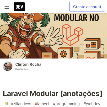
Create account
Clinton Rocha
Posted on
Laravel Modular [anotações]
#
braziliandevs
#
laravel
#
programming
#
webdev