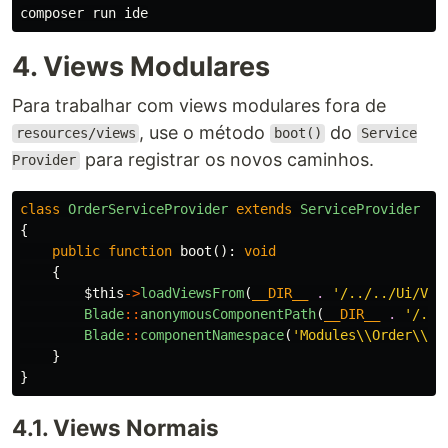
4. Views Modulares
Para trabalhar com views modulares fora de
, use o método
do
resources/views
boot()
Service
para registrar os novos caminhos.
Provider
class
OrderServiceProvider
extends
ServiceProvider
{
public
function
boot
():
void
{
$this
->
loadViewsFrom
(
__DIR__
.
'/../../Ui/Vie
Blade
::
anonymousComponentPath
(
__DIR__
.
'/../
Blade
::
componentNamespace
(
'Modules\\Order\\Ui
}
}
4.1. Views Normais