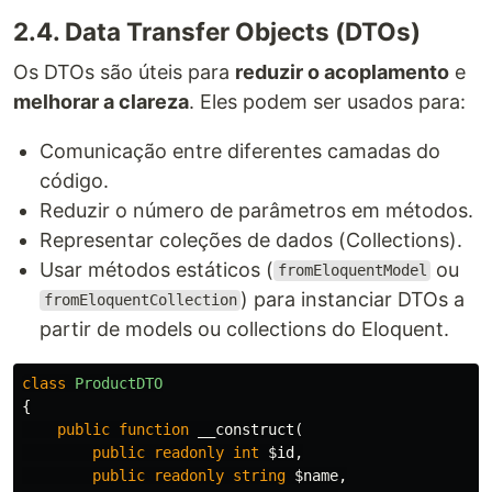
2.4. Data Transfer Objects (DTOs)
Os DTOs são úteis para
reduzir o acoplamento
e
melhorar a clareza
. Eles podem ser usados para:
Comunicação entre diferentes camadas do
código.
Reduzir o número de parâmetros em métodos.
Representar coleções de dados (Collections).
Usar métodos estáticos (
ou
fromEloquentModel
) para instanciar DTOs a
fromEloquentCollection
partir de models ou collections do Eloquent.
class
ProductDTO
{
public
function
__construct
(
public
readonly
int
$id
,
public
readonly
string
$name
,