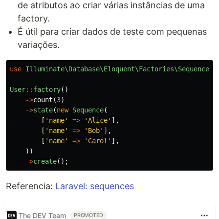
de atributos ao criar várias instâncias de uma
factory.
É útil para criar dados de teste com pequenas
variações.
use
Illuminate\Database\Eloquent\Factories\Sequence
;
User
::
factory
()
->
count
(
3
)
->
state
(
new
Sequence
(
[
'name'
=>
'Alice'
],
[
'name'
=>
'Bob'
],
[
'name'
=>
'Carol'
],
))
->
create
();
Referencia:
Laravel: sequences
The DEV Team
PROMOTED