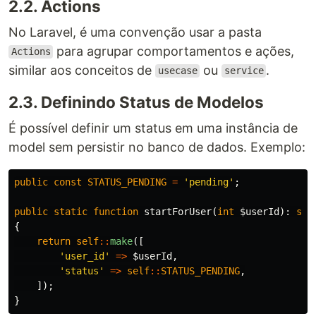
2.2. Actions
No Laravel, é uma convenção usar a pasta
para agrupar comportamentos e ações,
Actions
similar aos conceitos de
ou
.
usecase
service
2.3. Definindo Status de Modelos
É possível definir um status em uma instância de
model sem persistir no banco de dados. Exemplo:
public
const
STATUS_PENDING
=
'pending'
;
public
static
function
startForUser
(
int
$userId
):
sel
{
return
self
::
make
([
'user_id'
=>
$userId
,
'status'
=>
self
::
STATUS_PENDING
,
]);
}