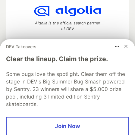
Algolia is the official search partner
of DEV
DEV Takeovers
DEV Community
— A space to discuss and keep up software
Clear the lineup. Claim the prize.
development and manage your software career
Home
DEV Challenges
DEV++
Videos
Some bugs love the spotlight. Clear them off the
DEV Education Tracks
DEV Help
Advertise on DEV
stage in DEV's Big Summer Bug Smash powered
Organization Accounts
DEV Showcase
About
Contact
by Sentry. 23 winners will share a $5,000 prize
Free Postgres Database
DEV Shop
MLH
Code of Conduct
Privacy Policy
Terms of Use
pool, including 3 limited edition Sentry
Built on
Forem
— the
open source
software that powers
DEV
skateboards.
and other inclusive communities.
Made with love and
Ruby on Rails
. DEV Community
©
2016 -
2026.
Join Now