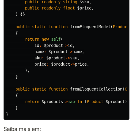
public
readonly
string
$sku
,
public
readonly
float
$price
,
)
{}
public
static
function
fromEloquentModel
(
Product
{
return
new
self
(
id
:
$product
->
id
,
name
:
$product
->
name
,
sku
:
$product
->
sku
,
price
:
$product
->
price
,
);
}
public
static
function
fromEloquentCollection
(
Col
{
return
$products
->
map
(
fn
(
Product
$product
)
=
}
}
Saiba mais em: