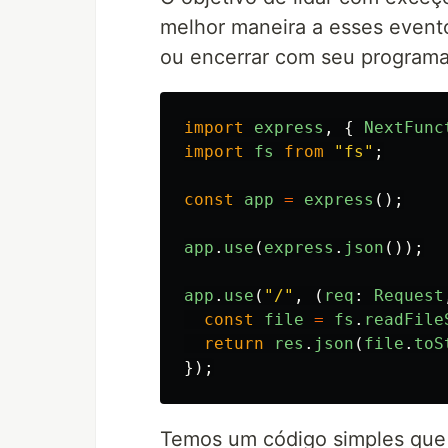
melhor maneira a esses event
ou encerrar com seu programa
import
express
,
{
NextFunc
import
fs
from
"
fs
"
;
const
app
=
express
();
app
.
use
(
express
.
json
());
app
.
use
(
"
/
"
,
(
req
:
Request
const
file
=
fs
.
readFile
return
res
.
json
(
file
.
toS
});
Temos um código simples que 