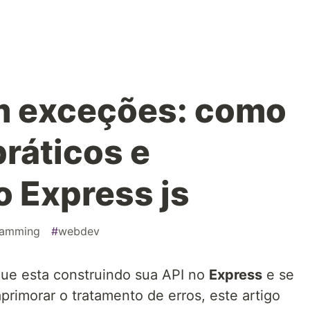
m exceções: como
práticos e
o Express js
ramming
#
webdev
que esta construindo sua API no
Express
e se
primorar o tratamento de erros, este artigo