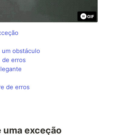
GIF
xceção
a um obstáculo
 de erros
legante
e de erros
é uma exceção