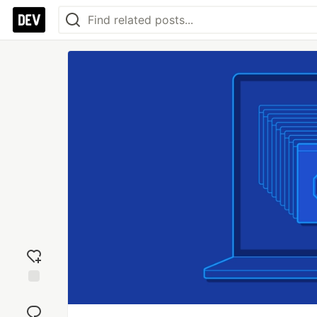
Add
reaction