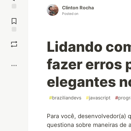
Clinton Rocha
Jump to
Posted on
Comments
Save
Lidando co
Boost
fazer erros 
elegantes n
#
braziliandevs
#
javascript
#
prog
Para você, desenvolvedor(a) 
questiona sobre maneiras de a