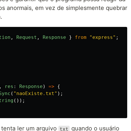
os anormais, em vez de simplesmente quebrar
.
tion
,
Request
,
Response
}
from
"
express
"
;
,
res
:
Response
)
=>
{
Sync
(
"
naoExiste.txt
"
);
tring
());
tenta ler um arquivo
quando o usuário
txt