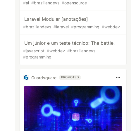
#
ai
#
braziliandevs
#
opensource
Laravel Modular [anotações]
#
braziliandevs
#
laravel
#
programming
#
webdev
Um júnior e um teste técnico: The battle.
#
javascript
#
webdev
#
braziliandevs
#
programming
Guardsquare
PROMOTED