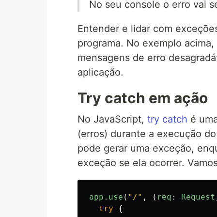
No seu console o erro vai se
Entender e lidar com exceções 
programa. No exemplo acima, 
mensagens de erro desagradáve
aplicação.
Try catch em ação
No JavaScript,
try catch
é uma 
(erros) durante a execução d
pode gerar uma exceção, enq
exceção se ela ocorrer. Vamo
app
.
use
(
"
/
"
,
(
req
:
Request
try
{