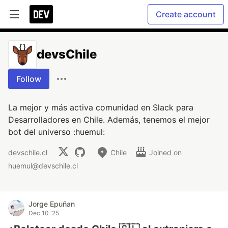
Create account
devsChile
Follow
La mejor y más activa comunidad en Slack para
Desarrolladores en Chile. Además, tenemos el mejor
bot del universo :huemul:
devschile.cl
Chile
Joined on
huemul@devschile.cl
Jorge Epuñan
Dec 10 '25