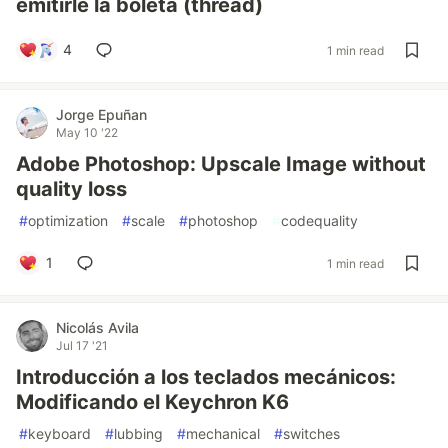
emitirle la boleta (thread)
4
1 min read
Jorge Epuñan
May 10 '22
Adobe Photoshop: Upscale Image without
quality loss
#
optimization
#
scale
#
photoshop
#
codequality
1
1 min read
Nicolás Avila
Jul 17 '21
Introducción a los teclados mecánicos:
Modificando el Keychron K6
#
keyboard
#
lubbing
#
mechanical
#
switches