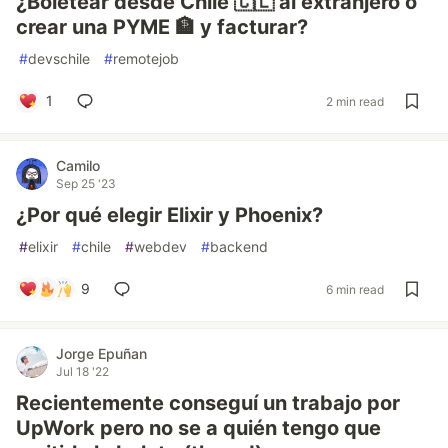
¿Boletear desde Chile 🇨🇱 al extranjero o
crear una PYME 🏦 y facturar?
#
devschile
#
remotejob
1
2 min read
Camilo
Sep 25 '23
¿Por qué elegir Elixir y Phoenix?
#
elixir
#
chile
#
webdev
#
backend
9
6 min read
Jorge Epuñan
Jul 18 '22
Recientemente conseguí un trabajo por
UpWork pero no se a quién tengo que