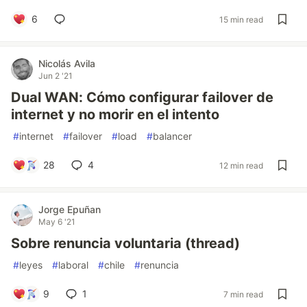
6
15 min read
Nicolás Avila
Jun 2 '21
Dual WAN: Cómo configurar failover de
internet y no morir en el intento
#
internet
#
failover
#
load
#
balancer
28
4
12 min read
Jorge Epuñan
May 6 '21
Sobre renuncia voluntaria (thread)
#
leyes
#
laboral
#
chile
#
renuncia
9
1
7 min read