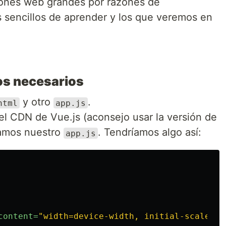
iones web grandes por razones de
 sencillos de aprender y los que veremos en
os necesarios
y otro
.
html
app.js
l CDN de Vue.js (aconsejo usar la versión de
zamos nuestro
. Tendríamos algo así:
app.js
content=
"width=device-width, initial-scale=1.