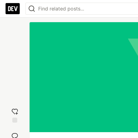
Add
reaction