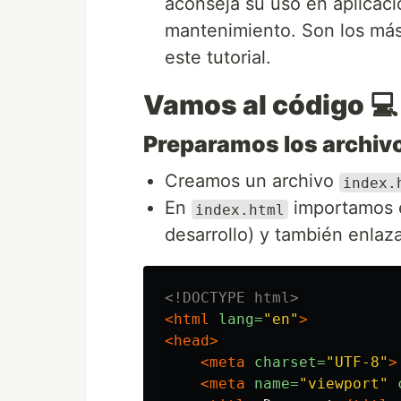
aconseja su uso en aplicac
mantenimiento. Son los más
este tutorial.
Vamos al código
💻
Preparamos los archiv
Creamos un archivo
index.
En
importamos e
index.html
desarrollo) y también enla
<!DOCTYPE html>
<html
lang=
"en"
>
<head>
<meta
charset=
"UTF-8"
>
<meta
name=
"viewport"