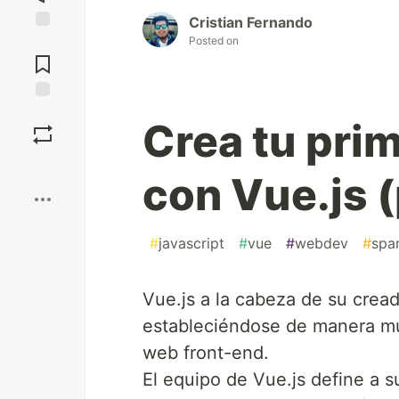
Cristian Fernando
Posted on
Jump to
Comments
Save
Crea tu pri
Boost
con Vue.js 
#
javascript
#
vue
#
webdev
#
spa
Vue.js a la cabeza de su crea
estableciéndose de manera mu
web front-end.
El equipo de Vue.js define a 