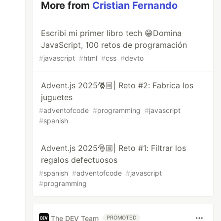
More from
Cristian Fernando
Escribi mi primer libro tech 😁Domina
JavaScript, 100 retos de programación
#
javascript
#
html
#
css
#
devto
Advent.js 2025🎅🏼| Reto #2: Fabrica los
juguetes
#
adventofcode
#
programming
#
javascript
#
spanish
Advent.js 2025🎅🏼| Reto #1: Filtrar los
regalos defectuosos
#
spanish
#
adventofcode
#
javascript
#
programming
The DEV Team
PROMOTED