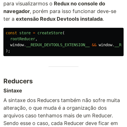
para visualizarmos o
Redux no console do
navegador
, porém para isso funcionar deve-se
ter a
extensão Redux Devtools instalada
.
const
store
=
createStore
(
rootReducer
,
window
.
__REDUX_DEVTOOLS_EXTENSION__
&&
window
.
__RED
);
Reducers
Sintaxe
A sintaxe dos Reducers também não sofre muita
alteração, o que muda é a organização dos
arquivos caso tenhamos mais de um Reducer.
Sendo esse o caso, cada Reducer deve ficar em