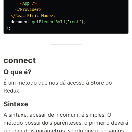
<
App
/>
<
/Provider
<
/ReactStrictMode>
document
.
getElementById
(
‘
root
’
);
);
connect
O que é?
É um método que nos dá acesso à Store do
Redux.
Sintaxe
A sintaxe, apesar de incomum, é simples. O
método possui dois parênteses, o primeiro deverá
receber dois parâmetros, sendo que precisamos