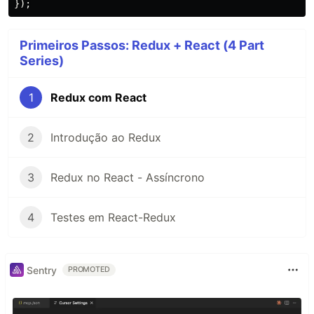
});
Primeiros Passos: Redux + React (4 Part
Series)
1
Redux com React
2
Introdução ao Redux
3
Redux no React - Assíncrono
4
Testes em React-Redux
Sentry
PROMOTED