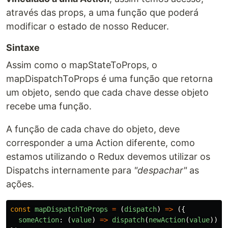
através das props, a uma função que poderá
modificar o estado de nosso Reducer.
Sintaxe
Assim como o mapStateToProps, o
mapDispatchToProps é uma função que retorna
um objeto, sendo que cada chave desse objeto
recebe uma função.
A função de cada chave do objeto, deve
corresponder a uma Action diferente, como
estamos utilizando o Redux devemos utilizar os
Dispatchs internamente para
"despachar"
as
ações.
const
mapDispatchToProps
=
(
dispatch
)
=>
({
someAction
:
(
value
)
=>
dispatch
(
newAction
(
value
)),