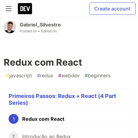
Create account
Gabriel_Silvestre
Posted on
• Edited on
Redux com React
#
javascript
#
redux
#
webdev
#
beginners
Primeiros Passos: Redux + React (4 Part
Series)
1
Redux com React
2
Introdução ao Redux