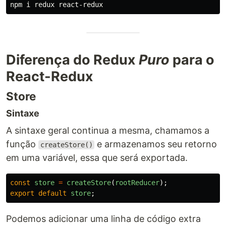
Diferença do Redux
Puro
para o
React-Redux
Store
Sintaxe
A sintaxe geral continua a mesma, chamamos a
função
e armazenamos seu retorno
createStore()
em uma variável, essa que será exportada.
const
store
=
createStore
(
rootReducer
);
export
default
store
;
Podemos adicionar uma linha de código extra