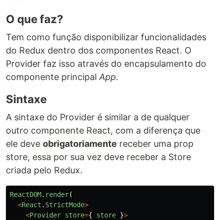
O que faz?
Tem como função disponibilizar funcionalidades
do Redux dentro dos componentes React. O
Provider faz isso através do encapsulamento do
componente principal
App
.
Sintaxe
A sintaxe do Provider é similar a de qualquer
outro componente React, com a diferença que
ele deve
obrigatoriamente
receber uma prop
store, essa por sua vez deve receber a Store
criada pelo Redux.
ReactDOM
.
render
(
<
React
.
StrictMode
>
<
Provider
store
=
{
store
}
>