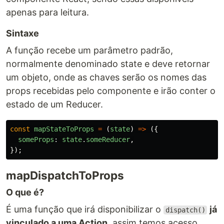
apenas para leitura.
Sintaxe
A função recebe um parâmetro padrão,
normalmente denominado state e deve retornar
um objeto, onde as chaves serão os nomes das
props recebidas pelo componente e irão conter o
estado de um Reducer.
const
mapStateToProps
=
(
state
)
=>
({
someProps
:
state
.
someReducer
,
});
mapDispatchToProps
O que é?
É uma função que irá disponibilizar o
já
dispatch()
vinculado a uma Action
, assim temos acesso,