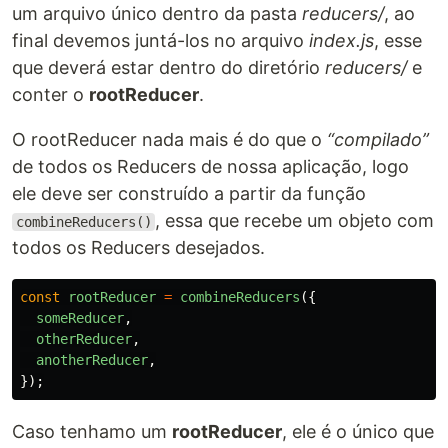
um arquivo único dentro da pasta
reducers/
, ao
final devemos juntá-los no arquivo
index.js
, esse
que deverá estar dentro do diretório
reducers/
e
conter o
rootReducer
.
O rootReducer nada mais é do que o
“compilado”
de todos os Reducers de nossa aplicação, logo
ele deve ser construído a partir da função
, essa que recebe um objeto com
combineReducers()
todos os Reducers desejados.
const
rootReducer
=
combineReducers
({
someReducer
,
otherReducer
,
anotherReducer
,
});
Caso tenhamo um
rootReducer
, ele é o único que