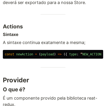
deverá ser exportado para a nossa Store.
Actions
Sintaxe
A sintaxe continua exatamente a mesma;
const
newAction
=
(
payload
)
=>
({
type
:
“
NEW_ACTION
”
,
Provider
O que é?
É um componente provido pela biblioteca reat-
redux.