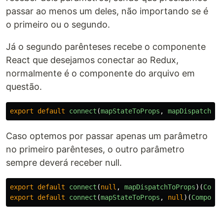
passar ao menos um deles, não importando se é
o primeiro ou o segundo.
Já o segundo parênteses recebe o componente
React que desejamos conectar ao Redux,
normalmente é o componente do arquivo em
questão.
export
default
connect
(
mapStateToProps
,
mapDispatchTo
Caso optemos por passar apenas um parâmetro
no primeiro parênteses, o outro parâmetro
sempre deverá receber null.
export
default
connect
(
null
,
mapDispatchToProps
)(
Comp
export
default
connect
(
mapStateToProps
,
null
)(
Compone