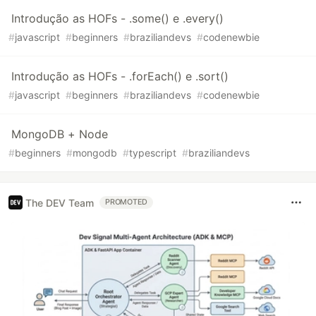
Introdução as HOFs - .some() e .every()
#
javascript
#
beginners
#
braziliandevs
#
codenewbie
Introdução as HOFs - .forEach() e .sort()
#
javascript
#
beginners
#
braziliandevs
#
codenewbie
MongoDB + Node
#
beginners
#
mongodb
#
typescript
#
braziliandevs
The DEV Team
PROMOTED