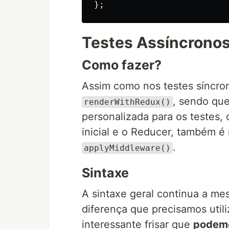
};
Testes Assíncrono
Como fazer?
Assim como nos testes síncron
, sendo que
renderWithRedux()
personalizada para os testes,
inicial e o Reducer, também é
.
applyMiddleware()
Sintaxe
A sintaxe geral continua a m
diferença que precisamos util
interessante frisar que
podemo