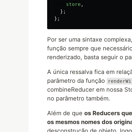
store
,
};
};
Por ser uma sintaxe complex
função sempre que necessário
renderizado, basta seguir o 
A única ressalva fica em rela
parâmetro da função
renderWi
combineReducer em nossa Store
no parâmetro também.
Além de que
os Reducers que
os mesmos nomes dos origina
desconstrução de objeto, log