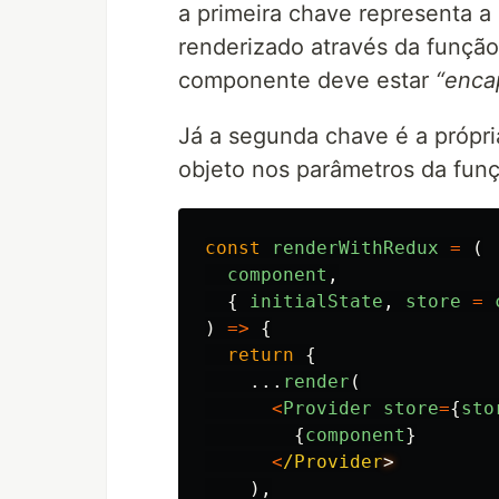
a primeira chave representa 
renderizado através da funçã
componente deve estar
“enca
Já a segunda chave é a própri
objeto nos parâmetros da fun
const
renderWithRedux
=
(
component
,
{
initialState
,
store
=
)
=>
{
return
{
...
render
(
<
Provider
store
=
{
sto
{
component
}
<
/Provider
),