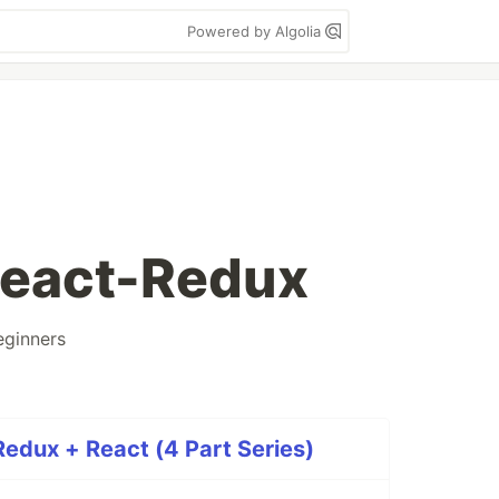
Powered by Algolia
React-Redux
eginners
Redux + React (4 Part Series)