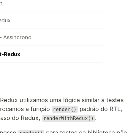
t
edux
- Assíncrono
t-Redux
Redux utilizamos uma lógica similar a testes
 trocamos a função
padrão do RTL,
render()
 caso do Redux,
.
renderWithRedux()
 nosso
para testes da biblioteca não