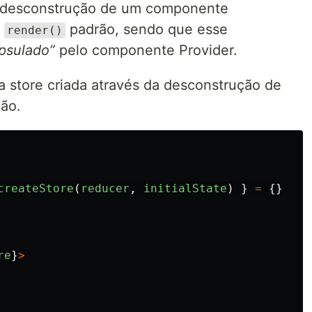
a desconstrução de um componente
o
padrão, sendo que esse
render()
psulado”
pelo componente Provider.
a store criada através da desconstrução de
ção.
createStore
(
reducer
,
initialState
)
}
=
{}
re
}
>