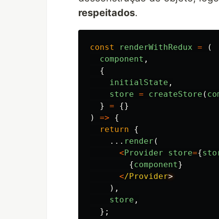
respeitados
.
const
renderWithRedux
=
(
component
,
{
initialState
,
store
=
createStore
(
co
}
=
{}
)
=>
{
return
{
...
render
(
<
Provider
store
=
{
sto
{
component
}
<
/Provider
),
store
,
};