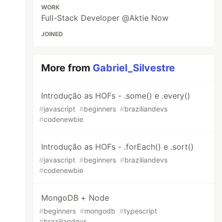
WORK
Full-Stack Developer @Aktie Now
JOINED
More from
Gabriel_Silvestre
Introdução as HOFs - .some() e .every()
#
javascript
#
beginners
#
braziliandevs
#
codenewbie
Introdução as HOFs - .forEach() e .sort()
#
javascript
#
beginners
#
braziliandevs
#
codenewbie
MongoDB + Node
#
beginners
#
mongodb
#
typescript
#
braziliandevs