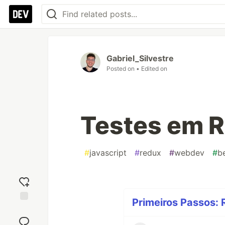
Gabriel_Silvestre
Posted on
• Edited on
Testes em 
#
javascript
#
redux
#
webdev
#
b
Primeiros Passos: 
Add
reaction