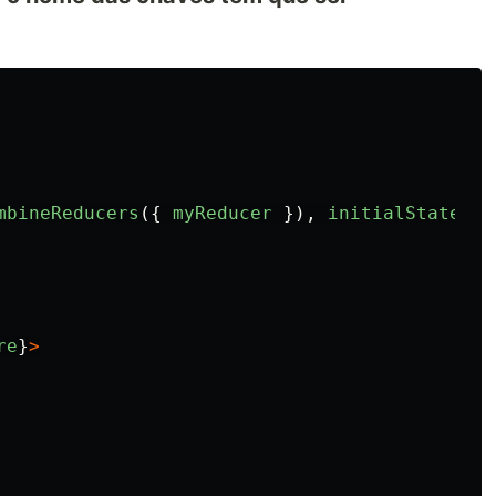
mbineReducers
({
myReducer
}),
initialState
),
re
}
>