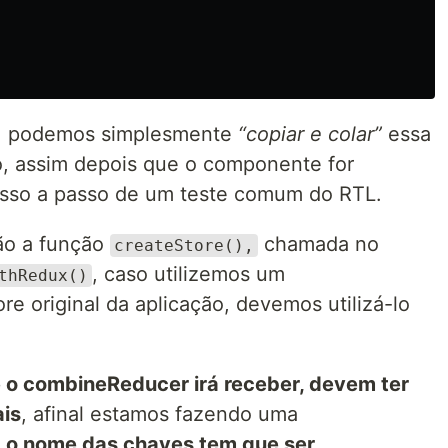
a, podemos simplesmente
“copiar e colar”
essa
, assim depois que o componente for
passo a passo de um teste comum do RTL.
ção a função
chamada no
createStore(),
, caso utilizemos um
thRedux()
 original da aplicação, devemos utilizá-lo
 o combineReducer irá receber, devem ter
is
, afinal estamos fazendo uma
o
o nome das chaves tem que ser