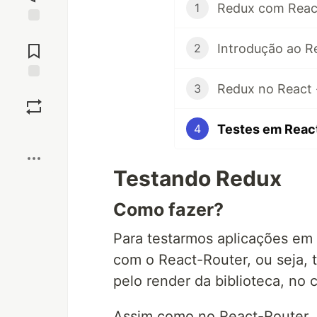
Redux com Reac
1
Jump to
Comments
Introdução ao R
2
Redux no React 
3
Save
Testes em Reac
4
Boost
Testando Redux
Como fazer?
Para testarmos aplicações em 
com o React-Router, ou seja,
pelo render da biblioteca, no
Assim como no React-Router,