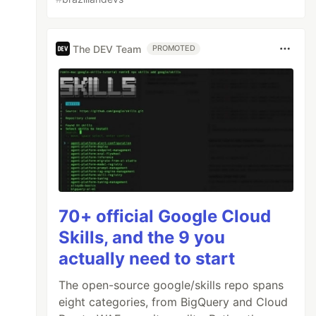
The DEV Team
PROMOTED
70+ official Google Cloud
Skills, and the 9 you
actually need to start
The open-source google/skills repo spans
eight categories, from BigQuery and Cloud