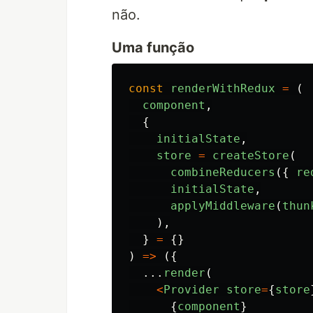
não.
Uma função
const
renderWithRedux
=
(
component
,
{
initialState
,
store
=
createStore
(
combineReducers
({
re
initialState
,
applyMiddleware
(
thun
),
}
=
{}
)
=>
({
...
render
(
<
Provider
store
=
{
store
{
component
}