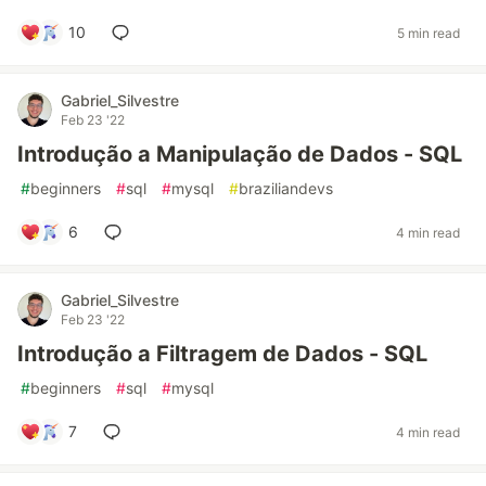
10
5 min read
Gabriel_Silvestre
Feb 23 '22
Introdução a Manipulação de Dados - SQL
#
beginners
#
sql
#
mysql
#
braziliandevs
6
4 min read
Gabriel_Silvestre
Feb 23 '22
Introdução a Filtragem de Dados - SQL
#
beginners
#
sql
#
mysql
7
4 min read