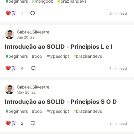
#
beginners
#
mongodb
#
braziliandevs
11
6 min read
Gabriel_Silvestre
Jun 20 '22
Introdução ao SOLID - Princípios L e I
#
beginners
#
oop
#
typescript
#
braziliandevs
14
4 min read
Gabriel_Silvestre
May 20 '22
Introdução ao SOLID - Princípios S O D
#
beginners
#
oop
#
typescript
#
braziliandevs
12
5 min read