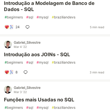
Introdução a Modelagem de Banco de
Dados - SQL
#
beginners
#
sql
#
mysql
#
braziliandevs
24
5 min read
Gabriel_Silvestre
Mar 4 '22
Introdução aos JOINs - SQL
#
beginners
#
sql
#
mysql
#
braziliandevs
8
3 min read
Gabriel_Silvestre
Mar 3 '22
Funções mais Usadas no SQL
#
beginners
#
sql
#
mysql
#
braziliandevs