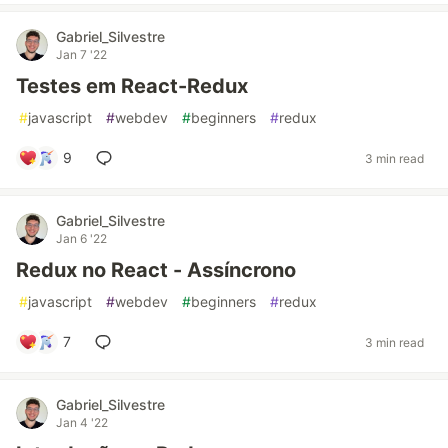
Gabriel_Silvestre
Jan 7 '22
Testes em React-Redux
#
javascript
#
webdev
#
beginners
#
redux
9
3 min read
Gabriel_Silvestre
Jan 6 '22
Redux no React - Assíncrono
#
javascript
#
webdev
#
beginners
#
redux
7
3 min read
Gabriel_Silvestre
Jan 4 '22