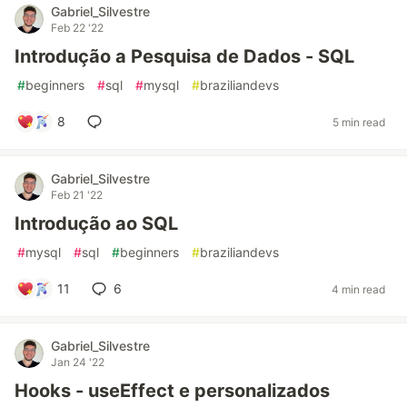
Gabriel_Silvestre
Feb 22 '22
Introdução a Pesquisa de Dados - SQL
#
beginners
#
sql
#
mysql
#
braziliandevs
8
5 min read
Gabriel_Silvestre
Feb 21 '22
Introdução ao SQL
#
mysql
#
sql
#
beginners
#
braziliandevs
11
6
4 min read
Gabriel_Silvestre
Jan 24 '22
Hooks - useEffect e personalizados