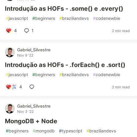
Introdução as HOFs - .some() e .every()
#
javascript
#
beginners
#
braziliandevs
#
codenewbie
4
1
2 min read
Gabriel_Silvestre
Nov 9 '22
Introdução as HOFs - .forEach() e .sort()
#
javascript
#
beginners
#
braziliandevs
#
codenewbie
4
2 min read
Gabriel_Silvestre
Nov 3 '22
MongoDB + Node
#
beginners
#
mongodb
#
typescript
#
braziliandevs