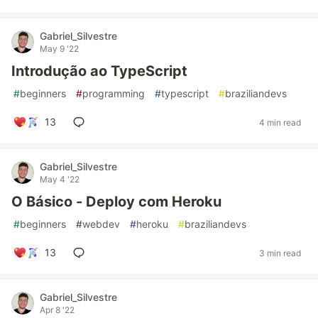
Gabriel_Silvestre
May 9 '22
Introdução ao TypeScript
#
beginners
#
programming
#
typescript
#
braziliandevs
13
4 min read
Gabriel_Silvestre
May 4 '22
O Básico - Deploy com Heroku
#
beginners
#
webdev
#
heroku
#
braziliandevs
13
3 min read
Gabriel_Silvestre
Apr 8 '22