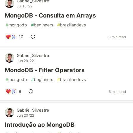
Gabriel_Silvestre
Jul 18 '22
MongoDB - Consulta em Arrays
#
mongodb
#
beginners
#
braziliandevs
10
3 min read
Gabriel_Silvestre
Jun 29 '22
MondoDB - Filter Operators
#
mongodb
#
beginners
#
braziliandevs
8
6 min read
Gabriel_Silvestre
Jun 20 '22
Introdução ao MongoDB