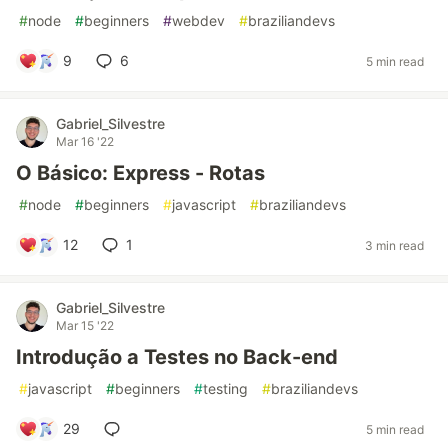
#
node
#
beginners
#
webdev
#
braziliandevs
9
6
5 min read
Gabriel_Silvestre
Mar 16 '22
O Básico: Express - Rotas
#
node
#
beginners
#
javascript
#
braziliandevs
12
1
3 min read
Gabriel_Silvestre
Mar 15 '22
Introdução a Testes no Back-end
#
javascript
#
beginners
#
testing
#
braziliandevs
29
5 min read