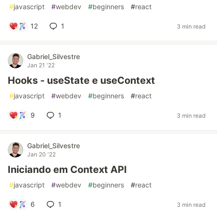
#
javascript
#
webdev
#
beginners
#
react
12
1
3 min read
Gabriel_Silvestre
Jan 21 '22
Hooks - useState e useContext
#
javascript
#
webdev
#
beginners
#
react
9
1
3 min read
Gabriel_Silvestre
Jan 20 '22
Iniciando em Context API
#
javascript
#
webdev
#
beginners
#
react
6
1
3 min read