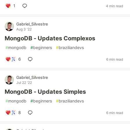
1
4 min read
Gabriel_Silvestre
Aug 3 '22
MongoDB - Updates Complexos
#
mongodb
#
beginners
#
braziliandevs
6
6 min read
Gabriel_Silvestre
Jul 22 '22
MongoDB - Updates Simples
#
mongodb
#
beginners
#
braziliandevs
8
6 min read