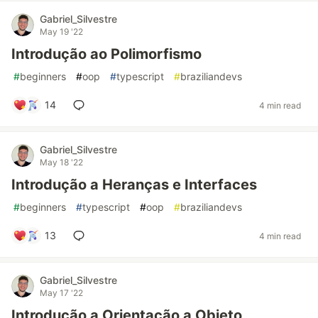
Gabriel_Silvestre
May 19 '22
Introdução ao Polimorfismo
#
beginners
#
oop
#
typescript
#
braziliandevs
14
4 min read
Gabriel_Silvestre
May 18 '22
Introdução a Heranças e Interfaces
#
beginners
#
typescript
#
oop
#
braziliandevs
13
4 min read
Gabriel_Silvestre
May 17 '22
Introdução a Orientação a Objeto