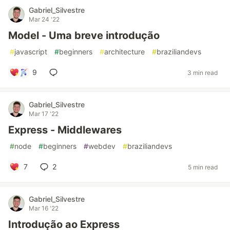
Gabriel_Silvestre
Mar 24 '22
Model - Uma breve introdução
#
javascript
#
beginners
#
architecture
#
braziliandevs
9
3 min read
Gabriel_Silvestre
Mar 17 '22
Express - Middlewares
#
node
#
beginners
#
webdev
#
braziliandevs
7
2
5 min read
Gabriel_Silvestre
Mar 16 '22
Introdução ao Express