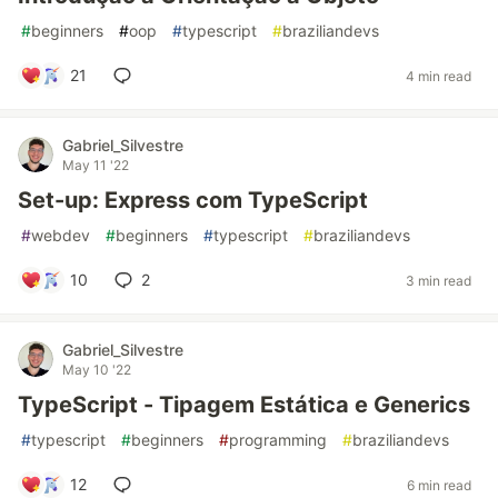
#
beginners
#
oop
#
typescript
#
braziliandevs
21
4 min read
Gabriel_Silvestre
May 11 '22
Set-up: Express com TypeScript
#
webdev
#
beginners
#
typescript
#
braziliandevs
10
2
3 min read
Gabriel_Silvestre
May 10 '22
TypeScript - Tipagem Estática e Generics
#
typescript
#
beginners
#
programming
#
braziliandevs
12
6 min read