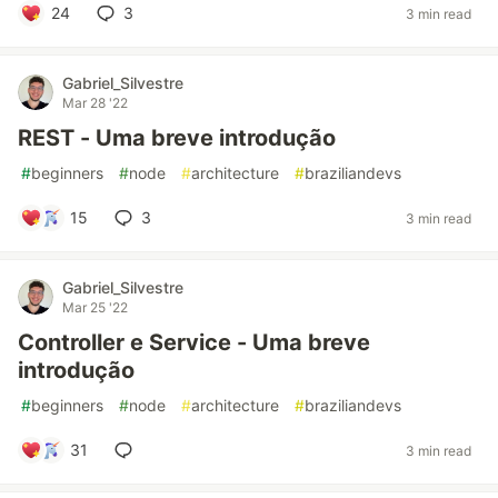
24
3
3 min read
Gabriel_Silvestre
Mar 28 '22
REST - Uma breve introdução
#
beginners
#
node
#
architecture
#
braziliandevs
15
3
3 min read
Gabriel_Silvestre
Mar 25 '22
Controller e Service - Uma breve
introdução
#
beginners
#
node
#
architecture
#
braziliandevs
31
3 min read