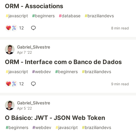
ORM - Associations
#
javascript
#
beginners
#
database
#
braziliandevs
12
8 min read
Gabriel_Silvestre
Apr 7 '22
ORM - Interface com o Banco de Dados
#
javascript
#
webdev
#
beginners
#
braziliandevs
12
9 min read
Gabriel_Silvestre
Apr 5 '22
O Básico: JWT - JSON Web Token
#
beginners
#
webdev
#
javascript
#
braziliandevs