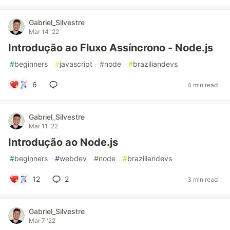
Gabriel_Silvestre
Mar 14 '22
Introdução ao Fluxo Assíncrono - Node.js
#
beginners
#
javascript
#
node
#
braziliandevs
6
4 min read
Gabriel_Silvestre
Mar 11 '22
Introdução ao Node.js
#
beginners
#
webdev
#
node
#
braziliandevs
12
2
3 min read
Gabriel_Silvestre
Mar 7 '22