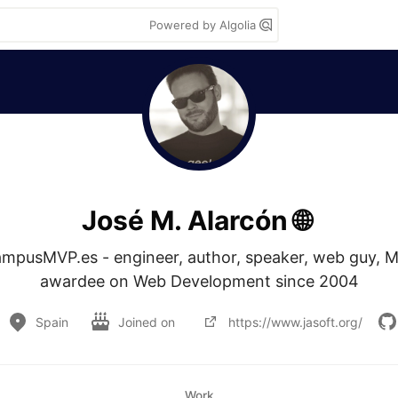
Powered by Algolia
José M. Alarcón 🌐
mpusMVP.es - engineer, author, speaker, web guy, M
awardee on Web Development since 2004
Spain
Joined on
https://www.jasoft.org/
Work