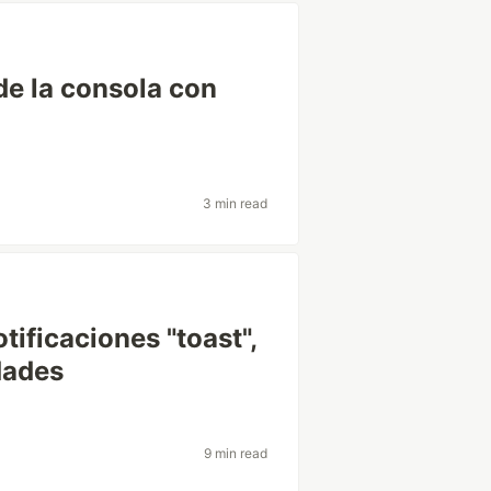
de la consola con
3 min read
tificaciones "toast",
dades
9 min read