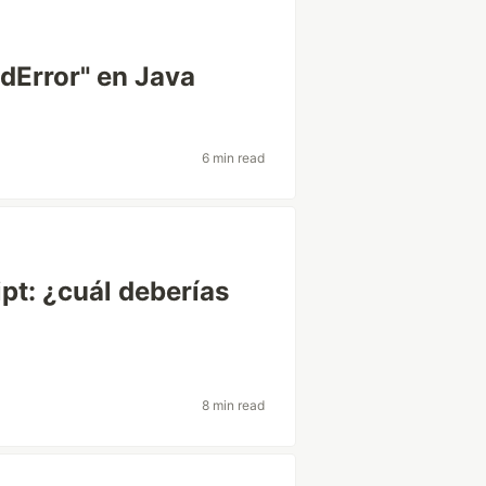
dError" en Java
6 min read
pt: ¿cuál deberías
8 min read