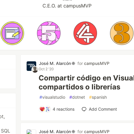
C.E.O. at campusMVP
José M. Alarcón 🌐
for
campusMVP
Oct 2 '20
Compartir código en Visual
compartidos o librerías
#
visualstudio
#
dotnet
#
spanish
4
reactions
Add Comment
t,
, SQL
José M. Alarcón 🌐
for
campusMVP