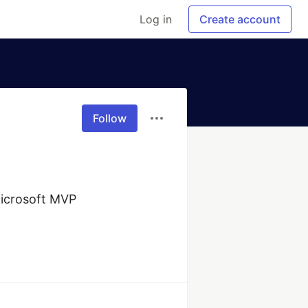
Log in
Create account
Follow
icrosoft MVP 