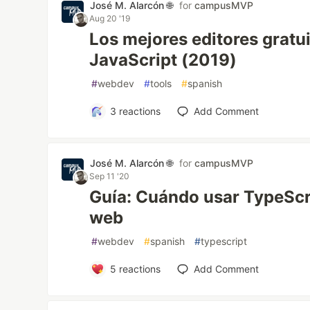
José M. Alarcón 🌐
for
campusMVP
Aug 20 '19
Los mejores editores gratu
JavaScript (2019)
#
webdev
#
tools
#
spanish
3
reactions
Add Comment
José M. Alarcón 🌐
for
campusMVP
Sep 11 '20
Guía: Cuándo usar TypeScri
web
#
webdev
#
spanish
#
typescript
5
reactions
Add Comment