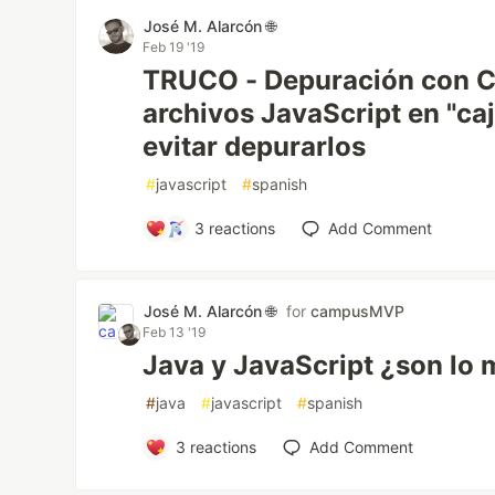
José M. Alarcón 🌐
Feb 19 '19
TRUCO - Depuración con C
archivos JavaScript en "ca
evitar depurarlos
#
javascript
#
spanish
3
reactions
Add Comment
José M. Alarcón 🌐
for
campusMVP
Feb 13 '19
Java y JavaScript ¿son lo
#
java
#
javascript
#
spanish
3
reactions
Add Comment