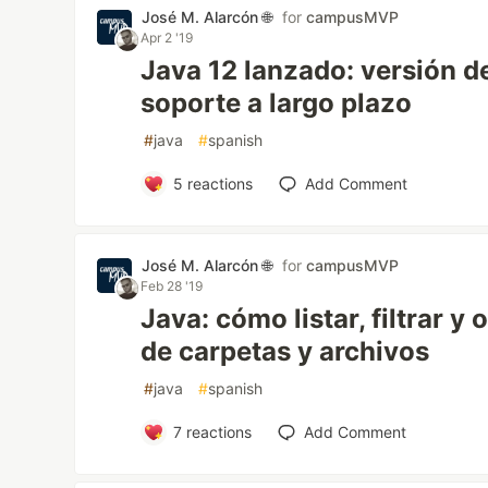
José M. Alarcón 🌐
for
campusMVP
Apr 2 '19
Java 12 lanzado: versión d
soporte a largo plazo
#
java
#
spanish
5
reactions
Add Comment
José M. Alarcón 🌐
for
campusMVP
Feb 28 '19
Java: cómo listar, filtrar y
de carpetas y archivos
#
java
#
spanish
7
reactions
Add Comment