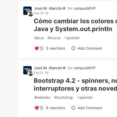
José M. Alarcón 🌐
for
campusMVP
Feb 19 '19
Cómo cambiar los colores 
Java y System.out.println
#
java
#
trucos
#
spanish
5
reactions
Add Comment
José M. Alarcón 🌐
for
campusMVP
Feb 21 '19
Bootstrap 4.2 - spinners, no
interruptores y otras nove
#
webdev
#
bootstrap
#
spanish
8
reactions
Add Comment