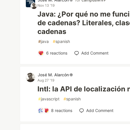
Nov 13 '19
Java: ¿Por qué no me func
de cadenas? Literales, clas
cadenas
#
java
#
spanish
6
reactions
Add Comment
José M. Alarcón 🌐
Aug 27 '19
Intl: la API de localización
#
javascript
#
spanish
8
reactions
Add Comment