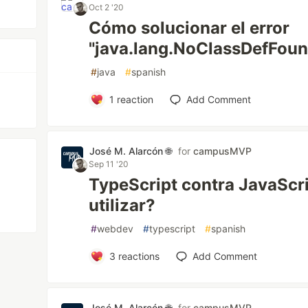
Oct 2 '20
Cómo solucionar el error
"java.lang.NoClassDefFoun
#
java
#
spanish
1
reaction
Add Comment
José M. Alarcón 🌐
for
campusMVP
Sep 11 '20
TypeScript contra JavaScri
utilizar?
#
webdev
#
typescript
#
spanish
3
reactions
Add Comment
José M. Alarcón 🌐
for
campusMVP