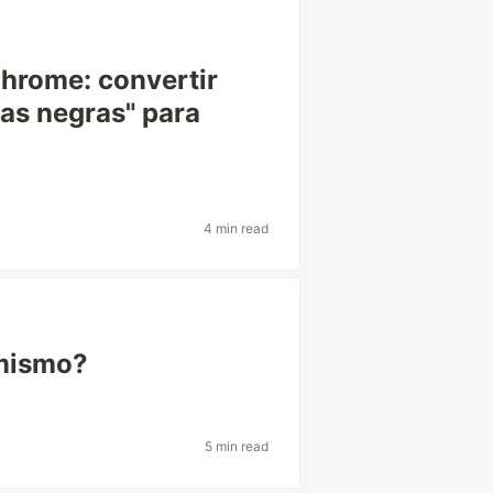
hrome: convertir
jas negras" para
4 min read
 mismo?
5 min read