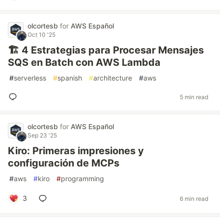
olcortesb
for
AWS Español
Oct 10 '25
🏗️ 4 Estrategias para Procesar Mensajes
SQS en Batch con AWS Lambda
#
serverless
#
spanish
#
architecture
#
aws
5 min read
olcortesb
for
AWS Español
Sep 23 '25
Kiro: Primeras impresiones y
configuración de MCPs
#
aws
#
kiro
#
programming
3
6 min read