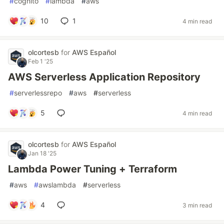
#
cognito
#
lambda
#
aws
10
1
4 min read
olcortesb
for
AWS Español
Feb 1 '25
AWS Serverless Application Repository
#
serverlessrepo
#
aws
#
serverless
5
4 min read
olcortesb
for
AWS Español
Jan 18 '25
Lambda Power Tuning + Terraform
#
aws
#
awslambda
#
serverless
4
3 min read