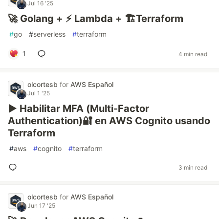
Jul 16 '25
🚀 Golang + ⚡ Lambda + 🏗️Terraform
#
go
#
serverless
#
terraform
1
4 min read
olcortesb
for
AWS Español
Jul 1 '25
▶️ Habilitar MFA (Multi-Factor
Authentication)🔐 en AWS Cognito usando
Terraform
#
aws
#
cognito
#
terraform
3 min read
olcortesb
for
AWS Español
Jun 17 '25