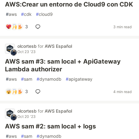
AWS:Crear un entorno de Cloud9 con CDK
#
aws
#
cdk
#
cloud9
3
3 min read
olcortesb
for
AWS Español
Oct 23 '23
AWS sam #3: sam local + ApiGateway
Lambda authorizer
#
aws
#
sam
#
dynamodb
#
apigateway
3
4 min read
olcortesb
for
AWS Español
Oct 20 '23
AWS sam #2: sam local + logs
#
aws
#
sam
#
dynamodb