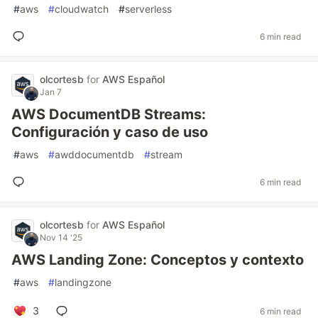
#
aws
#
cloudwatch
#
serverless
6 min read
olcortesb
for
AWS Español
Jan 7
AWS DocumentDB Streams:
Configuración y caso de uso
#
aws
#
awddocumentdb
#
stream
6 min read
olcortesb
for
AWS Español
Nov 14 '25
AWS Landing Zone: Conceptos y contexto
#
aws
#
landingzone
3
6 min read