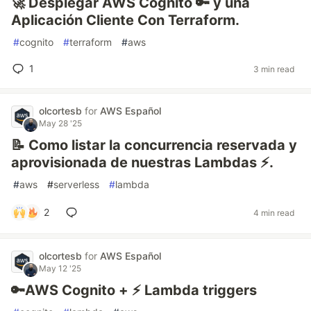
🚀 Desplegar AWS Cognito 🔑 y una
Aplicación Cliente Con Terraform.
#
cognito
#
terraform
#
aws
1
3 min read
olcortesb
for
AWS Español
May 28 '25
📝 Como listar la concurrencia reservada y
aprovisionada de nuestras Lambdas ⚡.
#
aws
#
serverless
#
lambda
2
4 min read
olcortesb
for
AWS Español
May 12 '25
🔑AWS Cognito + ⚡ Lambda triggers