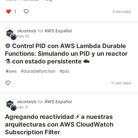
1
4 min read
olcortesb
for
AWS Español
Feb 10
⚙️ Control PID con AWS Lambda Durable
Functions: Simulando un PID y un reactor
⚗️ con estado persistente ☁️
#
aws
#
durablefunction
#
pid
11 min read
olcortesb
for
AWS Español
Jan 21
Agregando reactividad ⚡ a nuestras
arquitecturas con AWS CloudWatch
Subscription Filter