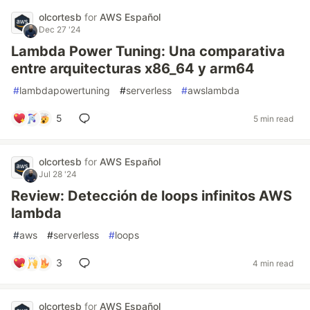
olcortesb
for
AWS Español
Dec 27 '24
Lambda Power Tuning: Una comparativa
entre arquitecturas x86_64 y arm64
#
lambdapowertuning
#
serverless
#
awslambda
5
5 min read
olcortesb
for
AWS Español
Jul 28 '24
Review: Detección de loops infinitos AWS
lambda
#
aws
#
serverless
#
loops
3
4 min read
olcortesb
for
AWS Español