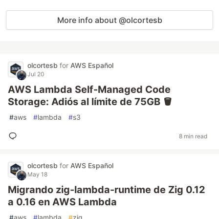
More info about @olcortesb
olcortesb
for
AWS Español
Jul 20
AWS Lambda Self-Managed Code
Storage: Adiós al límite de 75GB 🪣
#
aws
#
lambda
#
s3
8 min read
olcortesb
for
AWS Español
May 18
Migrando zig-lambda-runtime de Zig 0.12
a 0.16 en AWS Lambda
#
aws
#
lambda
#
zig