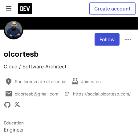
Create account
Follow
olcortesb
Cloud / Software Architect
San lorenzo de el escorial
Joined on
olcortesb@gmail.com
https://social.olcortesb.com/
Education
Engineer