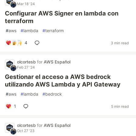
Mar 18 '24
Configurar AWS Signer en lambda con
terraform
#
aws
#
lambda
#
terraform
4
3 min read
olcortesb
for
AWS Español
Feb 27 '24
Gestionar el acceso a AWS bedrock
utilizando AWS Lambda y API Gateway
#
aws
#
lambda
#
bedrock
1
5 min read
olcortesb
for
AWS Español
Oct 27 '23