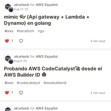
olcortesb
for
AWS Español
Aug 12 '25
mimic 👓 (Api gateway + Lambda +
Dynamo) en golang
#
aws
#
terraform
#
go
1
6 min read
olcortesb
for
AWS Español
Aug 6 '25
Probando AWS CodeCatalyst🚀 desde el
AWS Builder ID 👷
#
aws
#
codecatalyst
#
awsbuilderid
1
4 min read
olcortesb
for
AWS Español