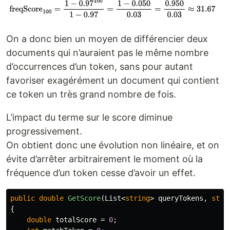
On a donc bien un moyen de différencier deux
documents qui n’auraient pas le même nombre
d’occurrences d’un token, sans pour autant
favoriser exagérément un document qui contient
ce token un très grand nombre de fois.
L’impact du terme sur le score diminue
progressivement.
On obtient donc une évolution non linéaire, et on
évite d’arrêter arbitrairement le moment où la
fréquence d’un token cesse d’avoir un effet.
public
double
GetScore
(
List
<
string
>
queryTokens
,
stri
{
double
totalScore
=
0
;