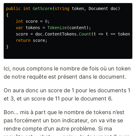
public
int
GetScore
(
string
token
,
Document
doc
)
{
int
score
=
0
;
var
tokens
=
Tokenize
(
content
);
score
=
doc
.
ContentTokens
.
Count
(
t
=>
t
==
token
.
T
return
score
;
}
Ici, nous comptons le nombre de fois où un token
de notre requête est présent dans le document.
On aura donc un score de 1 pour les documents 1
et 3, et un score de 11 pour le document 6.
Bon… mis à part que le nombre de tokens n’est
pas forcément un bon indicateur, on va vite se
rendre compte d'un autre problème. Si ma