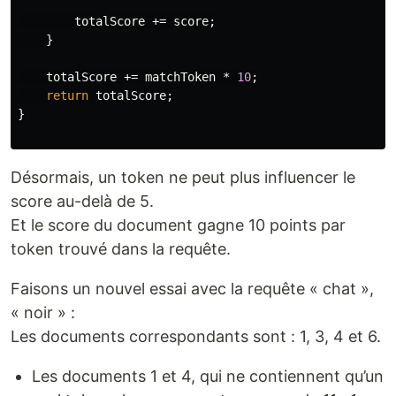
totalScore
+=
score
;
}
totalScore
+=
matchToken
*
10
;
return
totalScore
;
}
Désormais, un token ne peut plus influencer le
score au-delà de 5.
Et le score du document gagne 10 points par
token trouvé dans la requête.
Faisons un nouvel essai avec la requête « chat »,
« noir » :
Les documents correspondants sont : 1, 3, 4 et 6.
Les documents 1 et 4, qui ne contiennent qu’un