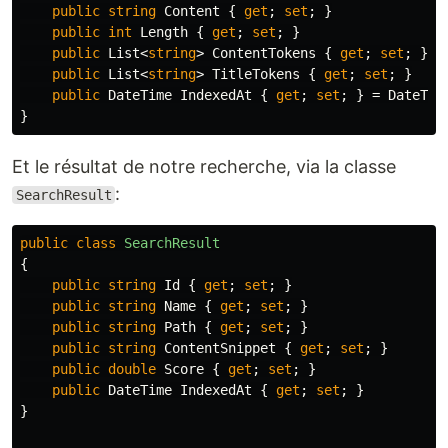
public
string
Content
{
get
;
set
;
}
public
int
Length
{
get
;
set
;
}
public
List
<
string
>
ContentTokens
{
get
;
set
;
}
public
List
<
string
>
TitleTokens
{
get
;
set
;
}
public
DateTime
IndexedAt
{
get
;
set
;
}
=
DateTim
}
Et le résultat de notre recherche, via la classe
:
SearchResult
public
class
SearchResult
{
public
string
Id
{
get
;
set
;
}
public
string
Name
{
get
;
set
;
}
public
string
Path
{
get
;
set
;
}
public
string
ContentSnippet
{
get
;
set
;
}
public
double
Score
{
get
;
set
;
}
public
DateTime
IndexedAt
{
get
;
set
;
}
}