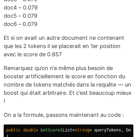
doc4 – 0.079
doc5 – 0.079
doc6 – 0.079
Et si on avait un autre document ne contenant
que les 2 tokens il se placerait en 1er position
avec le score de 0.857
Remarquez qu’on n’a même plus besoin de
booster artificiellement le score en fonction du
nombre de tokens matchés dans la requête — un
boost qui était arbitraire. Et c’est beaucoup mieux
!
On a la formule, passons maintenant au code :
public
double
GetScore
(
List
<
string
>
queryTokens
,
Docu
{