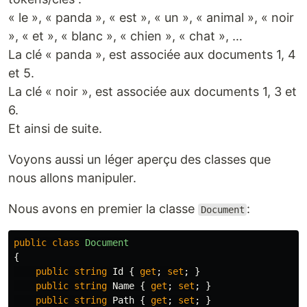
« le », « panda », « est », « un », « animal », « noir
», « et », « blanc », « chien », « chat », …
La clé « panda », est associée aux documents 1, 4
et 5.
La clé « noir », est associée aux documents 1, 3 et
6.
Et ainsi de suite.
Voyons aussi un léger aperçu des classes que
nous allons manipuler.
Nous avons en premier la classe
:
Document
public
class
Document
{
public
string
Id
{
get
;
set
;
}
public
string
Name
{
get
;
set
;
}
public
string
Path
{
get
;
set
;
}