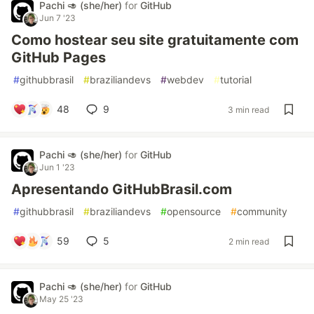
Pachi 🥑 (she/her)
for
GitHub
Jun 7 '23
Como hostear seu site gratuitamente com
GitHub Pages
#
githubbrasil
#
braziliandevs
#
webdev
#
tutorial
48
9
3 min read
Pachi 🥑 (she/her)
for
GitHub
Jun 1 '23
Apresentando GitHubBrasil.com
#
githubbrasil
#
braziliandevs
#
opensource
#
community
59
5
2 min read
Pachi 🥑 (she/her)
for
GitHub
May 25 '23