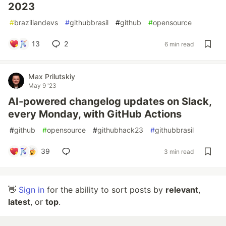
2023
#
braziliandevs
#
githubbrasil
#
github
#
opensource
13
2
6 min read
Max Prilutskiy
May 9 '23
AI-powered changelog updates on Slack,
every Monday, with GitHub Actions
#
github
#
opensource
#
githubhack23
#
githubbrasil
39
3 min read
👋
Sign in
for the ability to sort posts by
relevant
,
latest
, or
top
.