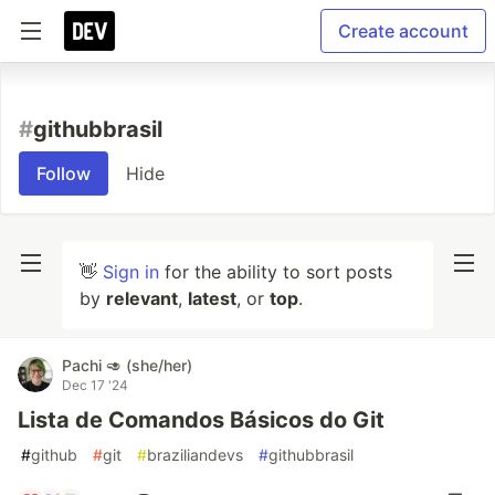
Create account
#
githubbrasil
Follow
Hide
👋
Sign in
for the ability to sort posts
by
relevant
,
latest
, or
top
.
Pachi 🥑 (she/her)
Dec 17 '24
Lista de Comandos Básicos do Git
#
github
#
git
#
braziliandevs
#
githubbrasil