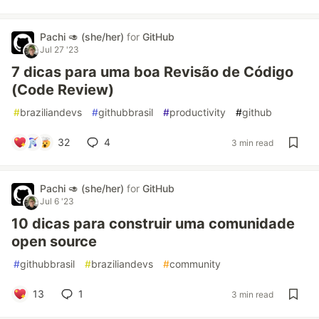
Pachi 🥑 (she/her)
for
GitHub
Jul 27 '23
7 dicas para uma boa Revisão de Código
(Code Review)
#
braziliandevs
#
githubbrasil
#
productivity
#
github
32
4
3 min read
Pachi 🥑 (she/her)
for
GitHub
Jul 6 '23
10 dicas para construir uma comunidade
open source
#
githubbrasil
#
braziliandevs
#
community
13
1
3 min read