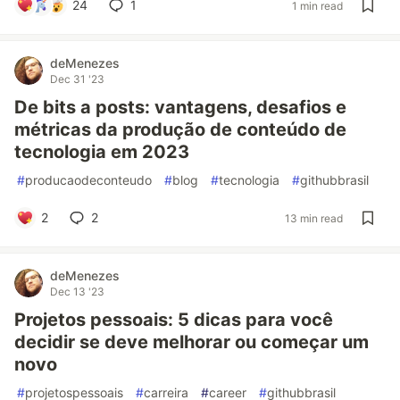
24
1
1 min read
deMenezes
Dec 31 '23
De bits a posts: vantagens, desafios e
métricas da produção de conteúdo de
tecnologia em 2023
#
producaodeconteudo
#
blog
#
tecnologia
#
githubbrasil
2
2
13 min read
deMenezes
Dec 13 '23
Projetos pessoais: 5 dicas para você
decidir se deve melhorar ou começar um
novo
#
projetospessoais
#
carreira
#
career
#
githubbrasil