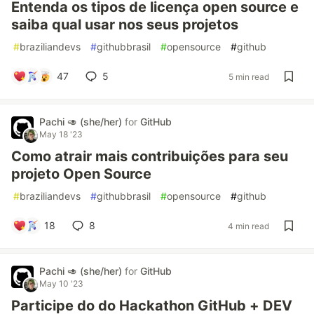
Entenda os tipos de licença open source e
saiba qual usar nos seus projetos
#
braziliandevs
#
githubbrasil
#
opensource
#
github
47
5
5 min read
Pachi 🥑 (she/her)
for
GitHub
May 18 '23
Como atrair mais contribuições para seu
projeto Open Source
#
braziliandevs
#
githubbrasil
#
opensource
#
github
18
8
4 min read
Pachi 🥑 (she/her)
for
GitHub
May 10 '23
Participe do do Hackathon GitHub + DEV