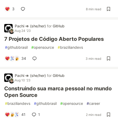
3
8 min read
Pachi 🥑 (she/her)
for
GitHub
Aug 24 '23
7 Projetos de Código Aberto Populares
#
githubbrasil
#
opensource
#
braziliandevs
34
3 min read
Pachi 🥑 (she/her)
for
GitHub
Aug 10 '23
Construindo sua marca pessoal no mundo
Open Source
#
braziliandevs
#
githubbrasil
#
opensource
#
career
41
1
2 min read