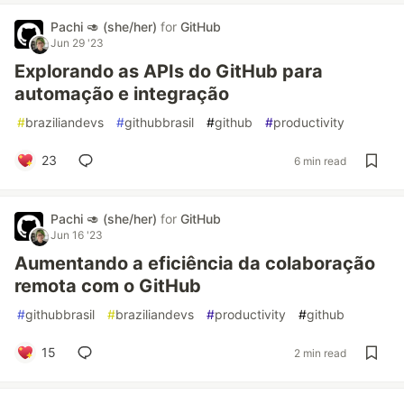
Pachi 🥑 (she/her)
for
GitHub
Jun 29 '23
Explorando as APIs do GitHub para
automação e integração
#
braziliandevs
#
githubbrasil
#
github
#
productivity
23
6 min read
Pachi 🥑 (she/her)
for
GitHub
Jun 16 '23
Aumentando a eficiência da colaboração
remota com o GitHub
#
githubbrasil
#
braziliandevs
#
productivity
#
github
15
2 min read