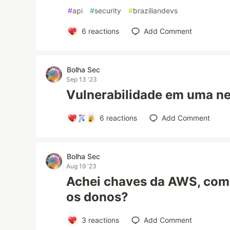
#
api
#
security
#
braziliandevs
6
reactions
Add Comment
Bolha Sec
Sep 13 '23
Vulnerabilidade em uma ne
6
reactions
Add Comment
Bolha Sec
Aug 19 '23
Achei chaves da AWS, como
os donos?
3
reactions
Add Comment