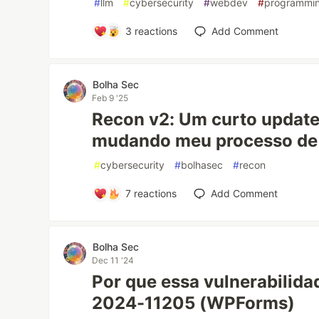
#
llm
#
cybersecurity
#
webdev
#
programmi
3
reactions
Add Comment
Bolha Sec
Feb 9 '25
Recon v2: Um curto updat
mudando meu processo de
#
cybersecurity
#
bolhasec
#
recon
7
reactions
Add Comment
Bolha Sec
Dec 11 '24
Por que essa vulnerabilida
2024-11205 (WPForms)