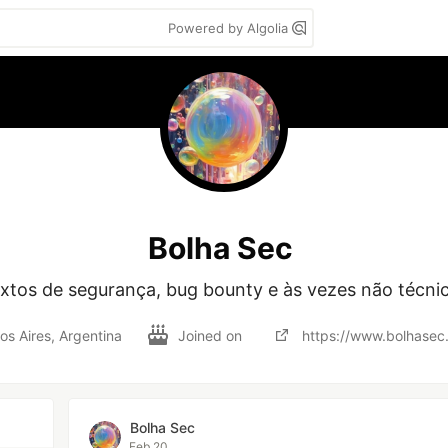
Powered by Algolia
Bolha Sec
xtos de segurança, bug bounty e às vezes não técni
os Aires, Argentina
Joined on
https://www.bolhasec
Bolha Sec
Feb 20