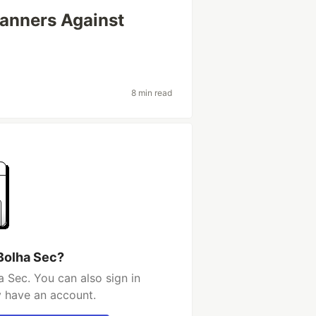
canners Against
8 min read
Bolha Sec?
 Sec. You can also sign in
y have an account.