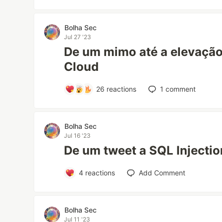
Bolha Sec
Jul 27 '23
De um mimo até a elevação 
Cloud
26
reactions
1
comment
Bolha Sec
Jul 16 '23
De um tweet a SQL Injectio
4
reactions
Add Comment
Bolha Sec
Jul 11 '23