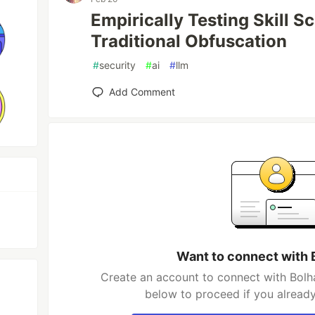
Empirically Testing Skill S
Traditional Obfuscation
#
security
#
ai
#
llm
Add Comment
Want to connect with 
Create an account to connect with Bolha
below to proceed if you alread