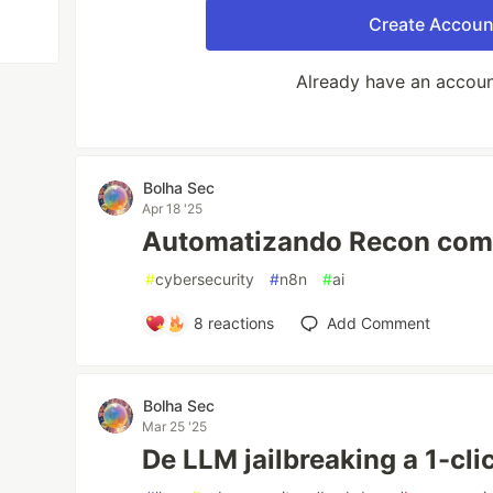
Create Accoun
Already have an accou
Bolha Sec
Apr 18 '25
Automatizando Recon co
#
cybersecurity
#
n8n
#
ai
8
reactions
Add Comment
Bolha Sec
Mar 25 '25
De LLM jailbreaking a 1-cli