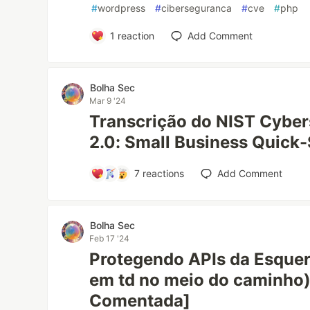
#
wordpress
#
ciberseguranca
#
cve
#
php
1
reaction
Add Comment
Bolha Sec
Mar 9 '24
Transcrição do NIST Cybe
2.0: Small Business Quick-
7
reactions
Add Comment
Bolha Sec
Feb 17 '24
Protegendo APIs da Esquerd
em td no meio do caminho)
Comentada]