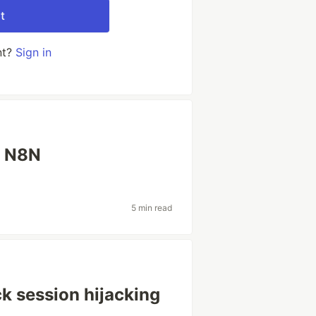
t
nt?
Sign in
m N8N
5 min read
ck session hijacking