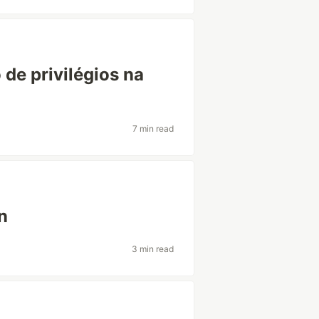
de privilégios na
7 min read
n
3 min read