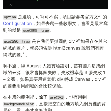
});
是選填，可寫可不寫，項目請參考官方文件的
option
Configuration
，如果去爬一些教學文，會看見最常寫
到的就是
。
useCORS: true
是在我們要抓圖的 div 裡如果存在其它
useCORS: true
網域的圖片，就必須告訴 html2canvas 說我們有跨
網域的圖片。
啊不過，經 August 人體實驗證明，當有圖片是跨網
域的來源，很常會抓圖失敗，失敗機率是 3 張失敗 1
~ 2 張，如果真要用這套把 div 轉成 Canvas，div 裡
的圖要用同網域的會比較保險。
在本篇的範例裡，除了
，也有用到
useCORS
，直接把空白的地方填入網頁裡的背
backgroundColor
景色，看上去才會無違和。