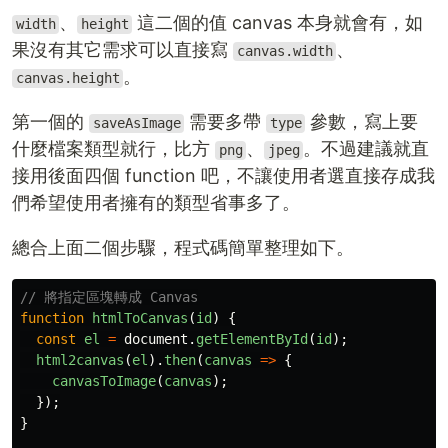
、
這二個的值 canvas 本身就會有，如
width
height
果沒有其它需求可以直接寫
、
canvas.width
。
canvas.height
第一個的
需要多帶
參數，寫上要
saveAsImage
type
什麼檔案類型就行，比方
、
。不過建議就直
png
jpeg
接用後面四個 function 吧，不讓使用者選直接存成我
們希望使用者擁有的類型省事多了。
總合上面二個步驟，程式碼簡單整理如下。
// 將指定區塊轉成 Canvas
function
htmlToCanvas
(
id
)
{
const
el
=
document
.
getElementById
(
id
);
html2canvas
(
el
).
then
(
canvas
=>
{
canvasToImage
(
canvas
);
});
}