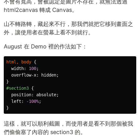
不會有寬高，會被認定是圖片不存在，就無法透過
html2canvas 轉成 Canvas。
山不轉路轉，藏起來不行，那我們就把它移到畫面之
外，讓使用者在螢幕上看不到就行。
August 在 Demo 裡的作法如下：
html
,
body
{
width
:
100
;
overflow-x
:
hidden
;
}
#section3
{
position
:
absolute
;
left
:
-100%
;
}
這樣，就可以順利截圖，而使用者是看不到那個被我
們偷偷塞了內容的 section3 的。