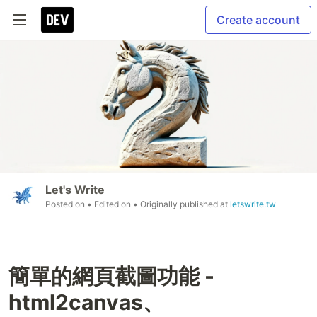
Create account
Let's Write
Posted on
• Edited on
• Originally published at
letswrite.tw
簡單的網頁截圖功能 -
html2canvas、