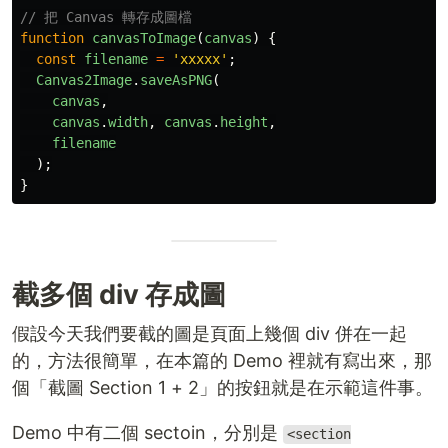
// 把 Canvas 轉存成圖檔
function
canvasToImage
(
canvas
)
{
const
filename
=
'
xxxxx
'
;
Canvas2Image
.
saveAsPNG
(
canvas
,
canvas
.
width
,
canvas
.
height
,
filename
);
}
截多個 div 存成圖
假設今天我們要截的圖是頁面上幾個 div 併在一起
的，方法很簡單，在本篇的 Demo 裡就有寫出來，那
個「截圖 Section 1 + 2」的按鈕就是在示範這件事。
Demo 中有二個 sectoin，分別是
<section