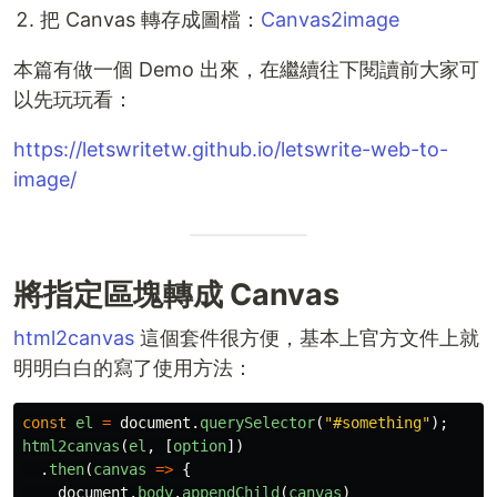
把 Canvas 轉存成圖檔：
Canvas2image
本篇有做一個 Demo 出來，在繼續往下閱讀前大家可
以先玩玩看：
https://letswritetw.github.io/letswrite-web-to-
image/
將指定區塊轉成 Canvas
html2canvas
這個套件很方便，基本上官方文件上就
明明白白的寫了使用方法：
const
el
=
document
.
querySelector
(
"
#something
"
);
html2canvas
(
el
,
[
option
])
.
then
(
canvas
=>
{
document
.
body
.
appendChild
(
canvas
)