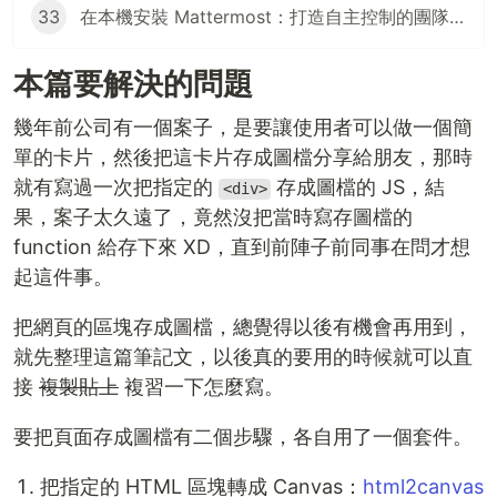
33
在本機安裝 Mattermost：打造自主控制的團隊通訊平台
本篇要解決的問題
幾年前公司有一個案子，是要讓使用者可以做一個簡
單的卡片，然後把這卡片存成圖檔分享給朋友，那時
就有寫過一次把指定的
存成圖檔的 JS，結
<div>
果，案子太久遠了，竟然沒把當時寫存圖檔的
function 給存下來 XD，直到前陣子前同事在問才想
起這件事。
把網頁的區塊存成圖檔，總覺得以後有機會再用到，
就先整理這篇筆記文，以後真的要用的時候就可以直
接
複製貼上
複習一下怎麼寫。
要把頁面存成圖檔有二個步驟，各自用了一個套件。
把指定的 HTML 區塊轉成 Canvas：
html2canvas