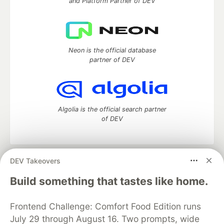
and Platform Partner of DEV
Neon is the official database
partner of DEV
Algolia is the official search partner
of DEV
DEV Takeovers
DEV Community
— A space to discuss and keep up software
development and manage your software career
Build something that tastes like home.
Home
DEV Challenges
DEV++
Videos
DEV Education Tracks
DEV Help
Advertise on DEV
Frontend Challenge: Comfort Food Edition runs
Organization Accounts
DEV Showcase
About
Contact
July 29 through August 16. Two prompts, wide
Free Postgres Database
DEV Shop
MLH