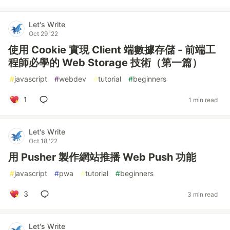
Let's Write
Oct 29 '22
使用 Cookie 實現 Client 端數據存儲 - 前端工
程師必學的 Web Storage 技術（第一篇）
#
javascript
#
webdev
#
tutorial
#
beginners
1
1 min read
Let's Write
Oct 18 '22
用 Pusher 製作網站推播 Web Push 功能
#
javascript
#
pwa
#
tutorial
#
beginners
3
3 min read
Let's Write