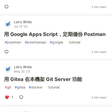
2 min read
Let's Write
Jul 15 '23
用 Google Apps Script，定期備份 Postman
#
postman
#
postmanapi
#
google
#
tutorial
2 min read
Let's Write
May 20 '23
用 Gitea 在本機架 Git Server 功能
#
git
#
gitea
#
docker
#
tutorial
1
2 min read