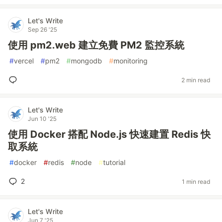
Let's Write
Sep 26 '25
使用 pm2.web 建立免費 PM2 監控系統
#
vercel
#
pm2
#
mongodb
#
monitoring
2 min read
Let's Write
Jun 10 '25
使用 Docker 搭配 Node.js 快速建置 Redis 快
取系統
#
docker
#
redis
#
node
#
tutorial
2
1 min read
Let's Write
Jun 7 '25