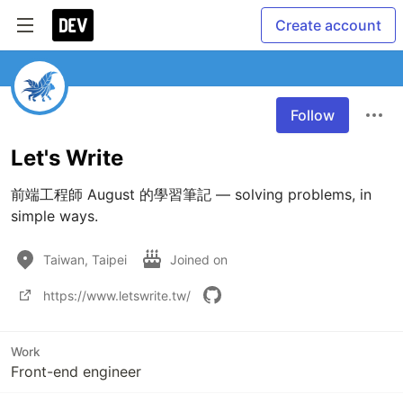
Create account
Follow
Let's Write
前端工程師 August 的學習筆記 — solving problems, in 
simple ways.
Taiwan, Taipei
Joined on
https://www.letswrite.tw/
Work
Front-end engineer