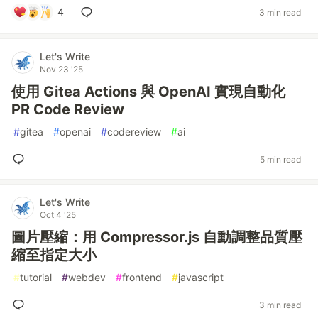
4
3 min read
Let's Write
Nov 23 '25
使用 Gitea Actions 與 OpenAI 實現自動化
PR Code Review
#
gitea
#
openai
#
codereview
#
ai
5 min read
Let's Write
Oct 4 '25
圖片壓縮：用 Compressor.js 自動調整品質壓
縮至指定大小
#
tutorial
#
webdev
#
frontend
#
javascript
3 min read