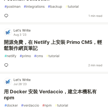
#
postman
#
integrations
#
backup
#
tutorial
1 min read
Let's Write
Aug 3 '23
開源免費，在 Netlify 上安裝 Primo CMS，輕
鬆製作網頁筆記
#
netlify
#
primo
#
cms
#
tutorial
2 min read
Let's Write
Jul 28 '23
用 Docker 安裝 Verdaccio，建立本機私有
npm
#
docker
#
verdaccio
#
npm
#
tutorial