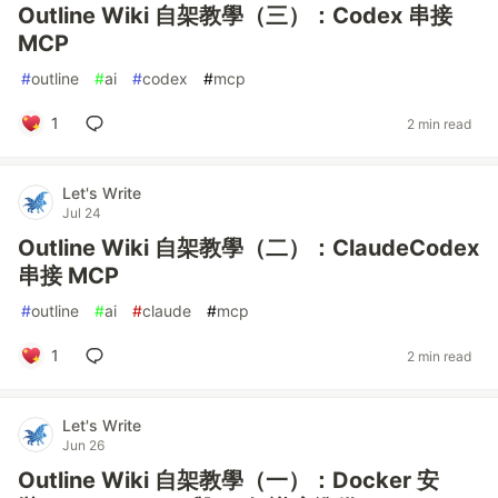
Outline Wiki 自架教學（三）：Codex 串接
MCP
#
outline
#
ai
#
codex
#
mcp
1
2 min read
Let's Write
Jul 24
Outline Wiki 自架教學（二）：ClaudeCodex
串接 MCP
#
outline
#
ai
#
claude
#
mcp
1
2 min read
Let's Write
Jun 26
Outline Wiki 自架教學（一）：Docker 安