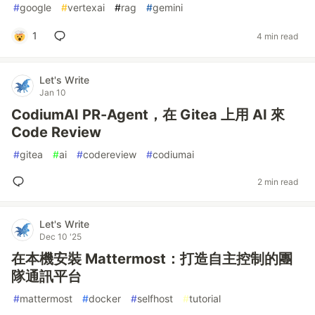
#
google
#
vertexai
#
rag
#
gemini
1
4 min read
Let's Write
Jan 10
CodiumAI PR-Agent，在 Gitea 上用 AI 來
Code Review
#
gitea
#
ai
#
codereview
#
codiumai
2 min read
Let's Write
Dec 10 '25
在本機安裝 Mattermost：打造自主控制的團
隊通訊平台
#
mattermost
#
docker
#
selfhost
#
tutorial