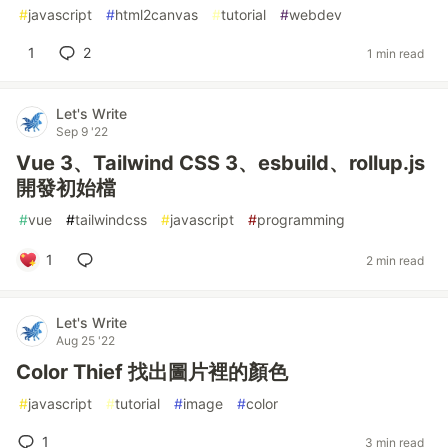
#
javascript
#
html2canvas
#
tutorial
#
webdev
1
2
1 min read
Let's Write
Sep 9 '22
Vue 3、Tailwind CSS 3、esbuild、rollup.js
開發初始檔
#
vue
#
tailwindcss
#
javascript
#
programming
1
2 min read
Let's Write
Aug 25 '22
Color Thief 找出圖片裡的顏色
#
javascript
#
tutorial
#
image
#
color
1
3 min read