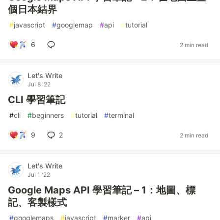
個日本結界
#
javascript
#
googlemap
#
api
#
tutorial
6
2 min read
Let's Write
Jul 8 '22
CLI 學習筆記
#
cli
#
beginners
#
tutorial
#
terminal
9
2
2 min read
Let's Write
Jul 1 '22
Google Maps API 學習筆記 – 1：地圖、標
記、客製樣式
#
googlemaps
#
javascript
#
marker
#
api