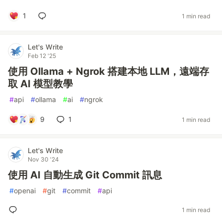
1
1 min read
Let's Write
Feb 12 '25
使用 Ollama + Ngrok 搭建本地 LLM，遠端存
取 AI 模型教學
#
api
#
ollama
#
ai
#
ngrok
9
1
1 min read
Let's Write
Nov 30 '24
使用 AI 自動生成 Git Commit 訊息
#
openai
#
git
#
commit
#
api
1 min read