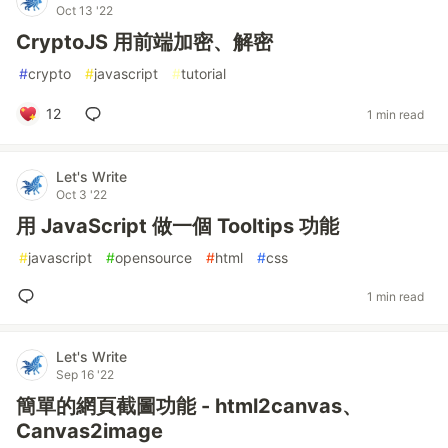
Oct 13 '22
CryptoJS 用前端加密、解密
#
crypto
#
javascript
#
tutorial
12
1 min read
Let's Write
Oct 3 '22
用 JavaScript 做一個 Tooltips 功能
#
javascript
#
opensource
#
html
#
css
1 min read
Let's Write
Sep 16 '22
簡單的網頁截圖功能 - html2canvas、
Canvas2image