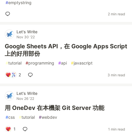
#
emptystring
2 min read
Let's Write
Nov 30 '22
Google Sheets API，在 Google Apps Script
上的好用部份
#
tutorial
#
programming
#
api
#
javascript
2
3 min read
Let's Write
Nov 26 '22
用 OneDev 在本機架 Git Server 功能
#
css
#
tutorial
#
webdev
1
1 min read