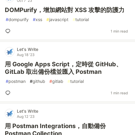
Oct 7 '23
DOMPurify，增加網站對 XSS 攻擊的防護力
#
dompurify
#
xss
#
javascript
#
tutorial
1 min read
Let's Write
Aug 18 '23
用 Google Apps Script，定時從 GitHub、
GitLab 取出備份檔並匯入 Postman
#
postman
#
github
#
gitlab
#
tutorial
1 min read
Let's Write
Aug 12 '23
用 Postman Integrations，自動備份
Postman Collection