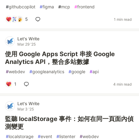
#
githubcopilot
#
figma
#
mcp
#
frontend
5
1 min read
Let's Write
Mar 29 '25
使用 Google Apps Script 串接 Google
Analytics API，整合多站數據
#
webdev
#
googleanalytics
#
google
#
api
1
4 min read
Let's Write
Mar 3 '25
監聽 localStorage 事件：如何在同一頁面內偵
測變更
#
localstorage
#
event
#
listenter
#
webdev