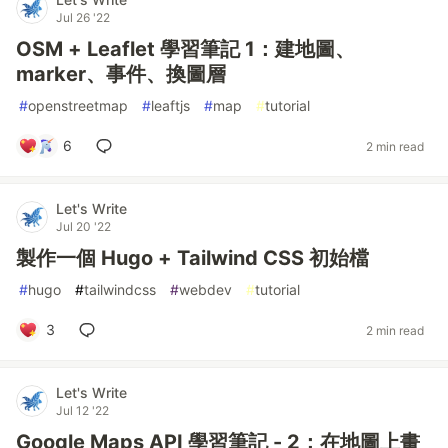
Jul 26 '22
OSM + Leaflet 學習筆記 1：建地圖、
marker、事件、換圖層
#
openstreetmap
#
leaftjs
#
map
#
tutorial
6
2 min read
Let's Write
Jul 20 '22
製作一個 Hugo + Tailwind CSS 初始檔
#
hugo
#
tailwindcss
#
webdev
#
tutorial
3
2 min read
Let's Write
Jul 12 '22
Google Maps API 學習筆記 - 2：在地圖上畫