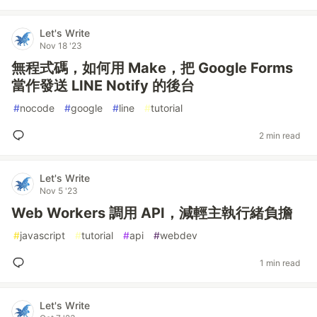
Let's Write
Nov 18 '23
無程式碼，如何用 Make，把 Google Forms
當作發送 LINE Notify 的後台
#
nocode
#
google
#
line
#
tutorial
2 min read
Let's Write
Nov 5 '23
Web Workers 調用 API，減輕主執行緒負擔
#
javascript
#
tutorial
#
api
#
webdev
1 min read
Let's Write