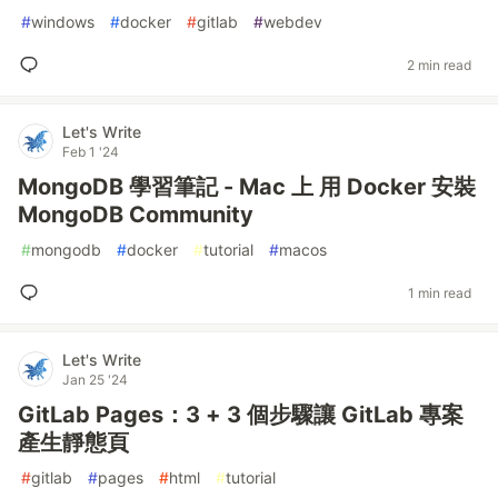
#
windows
#
docker
#
gitlab
#
webdev
2 min read
Let's Write
Feb 1 '24
MongoDB 學習筆記 - Mac 上 用 Docker 安裝
MongoDB Community
#
mongodb
#
docker
#
tutorial
#
macos
1 min read
Let's Write
Jan 25 '24
GitLab Pages：3 + 3 個步驟讓 GitLab 專案
產生靜態頁
#
gitlab
#
pages
#
html
#
tutorial