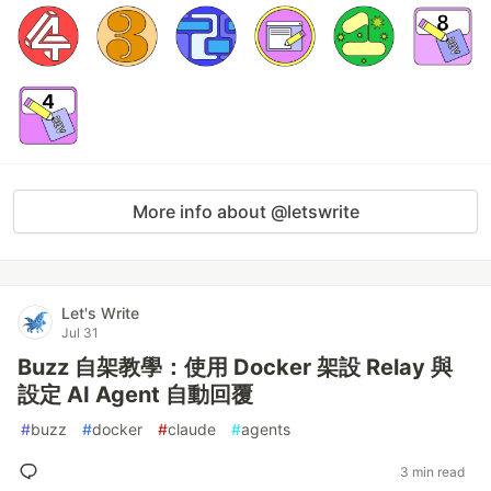
More info about @letswrite
Let's Write
Jul 31
Buzz 自架教學：使用 Docker 架設 Relay 與
設定 AI Agent 自動回覆
#
buzz
#
docker
#
claude
#
agents
3 min read