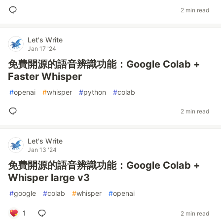
2 min read
Let's Write
Jan 17 '24
免費開源的語音辨識功能：Google Colab +
Faster Whisper
#
openai
#
whisper
#
python
#
colab
2 min read
Let's Write
Jan 13 '24
免費開源的語音辨識功能：Google Colab +
Whisper large v3
#
google
#
colab
#
whisper
#
openai
1
2 min read