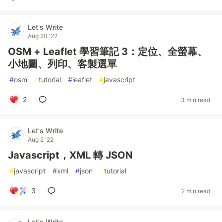
Let's Write
Aug 20 '22
OSM + Leaflet 學習筆記 3：定位、全螢幕、
小地圖、列印、客製選單
#
osm
#
tutorial
#
leaflet
#
javascript
2
3 min read
Let's Write
Aug 2 '22
Javascript，XML 轉 JSON
#
javascript
#
xml
#
json
#
tutorial
3
2 min read
Let's Write