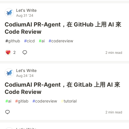
Let's Write
Aug 31 '24
CodiumAI PR-Agent，在 GitHub 上用 AI 來
Code Review
#
github
#
cicd
#
ai
#
codereview
2
2 min read
Let's Write
Aug 24 '24
CodiumAI PR-Agent，在 GitLab 上用 AI 來
Code Review
#
ai
#
gitlab
#
codereview
#
tutorial
2 min read